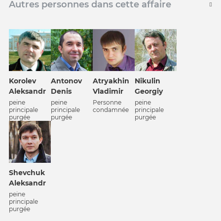
Autres personnes dans cette affaire
Korolev
Antonov
Atrуakhin
Nikulin
Aleksandr
Denis
Vladimir
Georgiy
peine
peine
Personne
peine
principale
principale
condamnée
principale
purgée
purgée
purgée
Shevchuk
Aleksandr
peine
principale
purgée