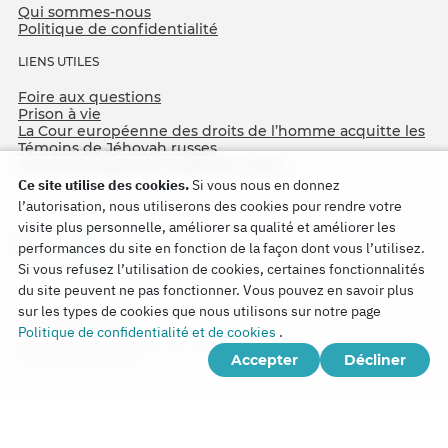
Qui sommes-nous
Politique de confidentialité
LIENS UTILES
Foire aux questions
Prison à vie
La Cour européenne des droits de l’homme acquitte les
Témoins de Jéhovah russes
75e anniversaire de l’Opération Nord
Ce site utilise des cookies.
Si vous nous en donnez
l’autorisation, nous utiliserons des cookies pour rendre votre
visite plus personnelle, améliorer sa qualité et améliorer les
performances du site en fonction de la façon dont vous l’utilisez.
Si vous refusez l’utilisation de cookies, certaines fonctionnalités
du site peuvent ne pas fonctionner. Vous pouvez en savoir plus
sur les types de cookies que nous utilisons sur notre page
Copyright © 2026
Politique de confidentialité et de cookies
.
Watch Tower Bible and Tract Society of Korea.
Accepter
Décliner
Tous droits réservés.