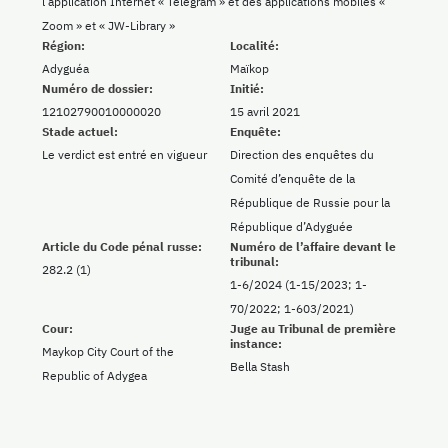
l’application Internet « Telegram » et des applications mobiles «
Zoom » et « JW-Library »
Région:
Localité:
Adyguéa
Maïkop
Numéro de dossier:
Initié:
12102790010000020
15 avril 2021
Stade actuel:
Enquête:
Le verdict est entré en vigueur
Direction des enquêtes du
Comité d’enquête de la
République de Russie pour la
République d’Adyguée
Article du Code pénal russe:
Numéro de l’affaire devant le
tribunal:
282.2 (1)
1-6/2024 (1-15/2023; 1-
70/2022; 1-603/2021)
Cour:
Juge au Tribunal de première
instance:
Maykop City Court of the
Bella Stash
Republic of Adygea