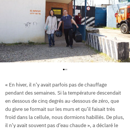
À la sortie du centre de détention provisoire, Inver Siyukhov
a été accueilli par sa sœur et défenseure publique Zarieta.
Avril 2025
« En hiver, il n’y avait parfois pas de chauffage
pendant des semaines. Si la température descendait
en dessous de cinq degrés au-dessous de zéro, que
du givre se formait sur les murs et qu’il faisait très
froid dans la cellule, nous dormions habillés. De plus,
il n’y avait souvent pas d’eau chaude », a déclaré le