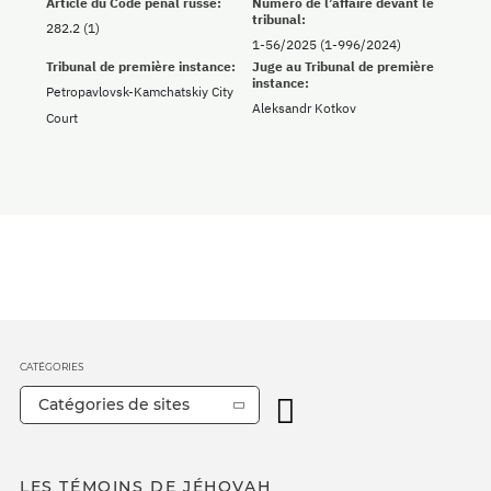
Article du Code pénal russe:
Numéro de l’affaire devant le
tribunal:
282.2 (1)
1-56/2025 (1-996/2024)
Tribunal de première instance:
Juge au Tribunal de première
instance:
Petropavlovsk-Kamchatskiy City
Aleksandr Kotkov
Court
CATÉGORIES
Catégories de sites
LES TÉMOINS DE JÉHOVAH