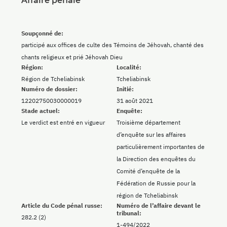
Affaire pénale
Soupçonné de:
participé aux offices de culte des Témoins de Jéhovah, chanté des
chants religieux et prié Jéhovah Dieu
Région:
Localité:
Région de Tcheliabinsk
Tcheliabinsk
Numéro de dossier:
Initié:
12202750030000019
31 août 2021
Stade actuel:
Enquête:
Le verdict est entré en vigueur
Troisième département
d’enquête sur les affaires
particulièrement importantes de
la Direction des enquêtes du
Comité d’enquête de la
Fédération de Russie pour la
région de Tcheliabinsk
Article du Code pénal russe:
Numéro de l’affaire devant le
tribunal:
282.2 (2)
1-494/2022