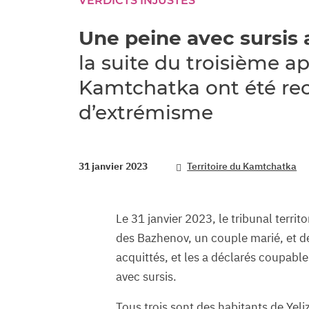
VERDICTS INJUSTES
Une peine avec sursis 
la suite du troisième a
Kamtchatka ont été re
d’extrémisme
31 janvier 2023
Territoire du Kamtchatka
Le 31 janvier 2023, le tribunal terri
des Bazhenov, un couple marié, et de
acquittés, et les a déclarés coupab
avec sursis.
Tous trois sont des habitants de Yel