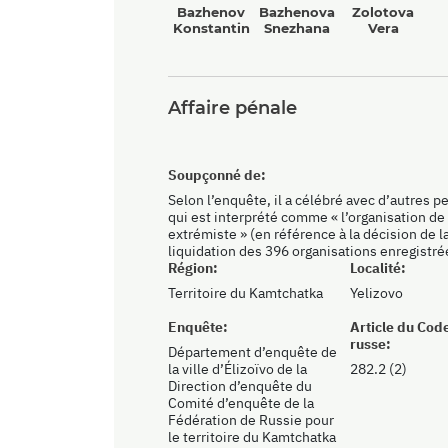
Bazhenov
Bazhenova
Zolotova
Konstantin
Snezhana
Vera
Affaire pénale
Soupçonné de:
Selon l’enquête, il a célébré avec d’autres p
qui est interprété comme « l’organisation de 
extrémiste » (en référence à la décision de 
liquidation des 396 organisations enregistr
Région:
Localité:
Territoire du Kamtchatka
Yelizovo
Enquête:
Article du Cod
russe:
Département d’enquête de
la ville d’Élizoïvo de la
282.2 (2)
Direction d’enquête du
Comité d’enquête de la
Fédération de Russie pour
le territoire du Kamtchatka