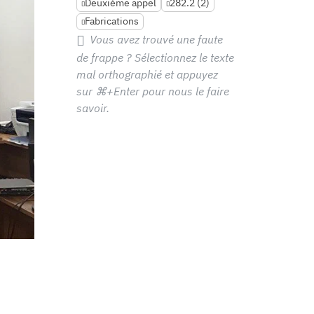
Deuxième appel
282.2 (2)
Fabrications
Vous avez trouvé une faute
de frappe ? Sélectionnez le texte
mal orthographié et appuyez
sur
⌘+Enter
pour nous le faire
savoir.