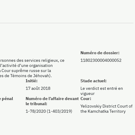
Numéro de dossier:
ersonnes des services religieux, ce
11802300004000052
l’activité d’une organisation
la Cour suprême russe sur la
ées de Témoins de Jéhovah).
Initié:
Stade actuel:
17 août 2018
Le verdict est entré en
vigueur
e pénal
Numéro de l’affaire devant
Cour:
le tribunal:
Yelizovskiy District Court of
1-78/2020 (1-403/2019)
the Kamchatka Territory