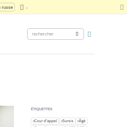
u russe
ÉTIQUETTES
Cour d’appel
Sursis
Âgé