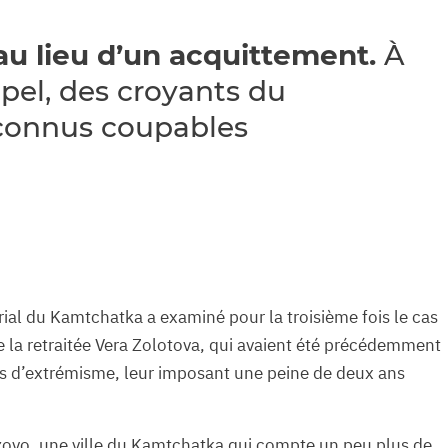
au lieu d’un acquittement.
À
ppel, des croyants du
connus coupables
torial du Kamtchatka a examiné pour la troisième fois le cas
 la retraitée Vera Zolotova, qui avaient été précédemment
les d’extrémisme, leur imposant une peine de deux ans
izovo, une ville du Kamtchatka qui compte un peu plus de