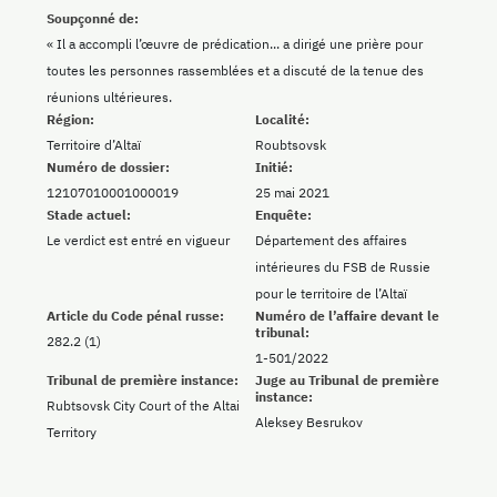
Soupçonné de:
« Il a accompli l’œuvre de prédication... a dirigé une prière pour
toutes les personnes rassemblées et a discuté de la tenue des
réunions ultérieures.
Région:
Localité:
Territoire d’Altaï
Roubtsovsk
Numéro de dossier:
Initié:
12107010001000019
25 mai 2021
Stade actuel:
Enquête:
Le verdict est entré en vigueur
Département des affaires
intérieures du FSB de Russie
pour le territoire de l’Altaï
Article du Code pénal russe:
Numéro de l’affaire devant le
tribunal:
282.2 (1)
1-501/2022
Tribunal de première instance:
Juge au Tribunal de première
instance:
Rubtsovsk City Court of the Altai
Aleksey Besrukov
Territory