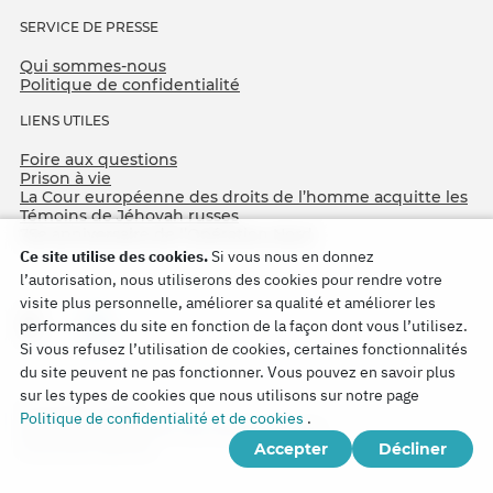
SERVICE DE PRESSE
Qui sommes-nous
Politique de confidentialité
LIENS UTILES
Foire aux questions
Prison à vie
La Cour européenne des droits de l’homme acquitte les
Témoins de Jéhovah russes
75e anniversaire de l’Opération Nord
Ce site utilise des cookies.
Si vous nous en donnez
l’autorisation, nous utiliserons des cookies pour rendre votre
visite plus personnelle, améliorer sa qualité et améliorer les
performances du site en fonction de la façon dont vous l’utilisez.
Si vous refusez l’utilisation de cookies, certaines fonctionnalités
du site peuvent ne pas fonctionner. Vous pouvez en savoir plus
sur les types de cookies que nous utilisons sur notre page
Copyright © 2026
Politique de confidentialité et de cookies
.
Watch Tower Bible and Tract Society of Korea.
Accepter
Décliner
Tous droits réservés.