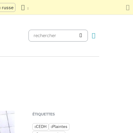
u russe
ÉTIQUETTES
CEDH
Plaintes