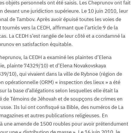
es objets personnels ont été saisis. Les Cheprunov ont fait
 devant une juridiction supérieure. Le 10 juin 2010, leur
gional de Tambov. Après avoir épuisé toutes les voies de
 tournés vers la CEDH, affirmant que l’article 9 de la
 cas. La CEDH s’est rangée de leur côté et a condamné la
runov en satisfaction équitable.
eprunov, la CEDH a examiné les plaintes d’Elena
ie, plainte 74329/10) et d’Elena Novakovskaya
39/10), qui vivaient dans la ville de Rybnoe (région de
on opérationnelle (ORM) « inspection des lieux » a été
 la base d’allégations selon lesquelles elle était la
ré de Témoins de Jéhovah et de soupçons de crimes en
russe. Ils lui ont confisqué sa Bible, des numéros de La
magazines et autres publications religieuses. En
 à une amende de 1500 roubles pour avoir prétendument
our une « distribution de masse ». Le 16 juin 2010, le