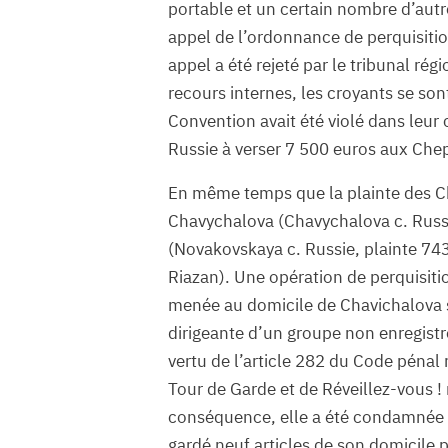
portable et un certain nombre d’autr
appel de l’ordonnance de perquisition
appel a été rejeté par le tribunal ré
recours internes, les croyants se sont
Convention avait été violé dans leur
Russie à verser 7 500 euros aux Chep
En même temps que la plainte des Ch
Chavychalova (Chavychalova c. Russ
(Novakovskaya c. Russie, plainte 743
Riazan). Une opération de perquisiti
menée au domicile de Chavichalova sur
dirigeante d’un groupe non enregist
vertu de l’article 282 du Code pénal 
Tour de Garde et de Réveillez-vous ! 
conséquence, elle a été condamnée
gardé neuf articles de son domicile p