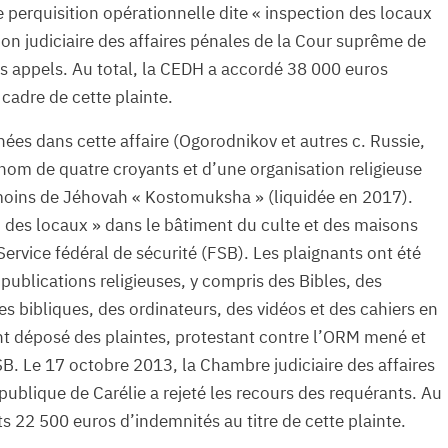
e perquisition opérationnelle dite « inspection des locaux
ion judiciaire des affaires pénales de la Cour suprême de
urs appels. Au total, la CEDH a accordé 38 000 euros
cadre de cette plainte.
nées dans cette affaire (Ogorodnikov et autres c. Russie,
nom de quatre croyants et d’une organisation religieuse
émoins de Jéhovah « Kostomuksha » (liquidée en 2017).
n des locaux » dans le bâtiment du culte et des maisons
ervice fédéral de sécurité (FSB). Les plaignants ont été
publications religieuses, y compris des Bibles, des
s bibliques, des ordinateurs, des vidéos et des cahiers en
 ont déposé des plaintes, protestant contre l’ORM mené et
SB. Le 17 octobre 2013, la Chambre judiciaire des affaires
ublique de Carélie a rejeté les recours des requérants. Au
s 22 500 euros d’indemnités au titre de cette plainte.