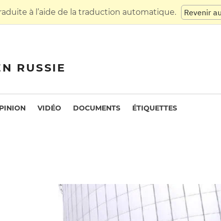
raduite à l’aide de la traduction automatique.
Revenir a
EN RUSSIE
PINION
VIDÉO
DOCUMENTS
ÉTIQUETTES