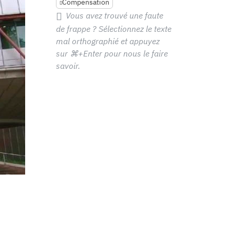
Compensation
Vous avez trouvé une faute
de frappe ? Sélectionnez le texte
mal orthographié et appuyez
sur
⌘+Enter
pour nous le faire
savoir.