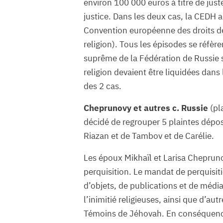
environ 100 000 euros à titre de jus
justice. Dans les deux cas, la CEDH a 
Convention européenne des droits de
religion). Tous les épisodes se réfèr
suprême de la Fédération de Russie se
religion devaient être liquidées dans
des 2 cas.
Cheprunovy et autres c. Russie
(pl
décidé de regrouper 5 plaintes dép
Riazan et de Tambov et de Carélie.
Les époux Mikhaïl et Larisa Cheprunov
perquisition. Le mandat de perquisiti
d’objets, de publications et de média
l’inimitié religieuses, ainsi que d’au
Témoins de Jéhovah. En conséquence,