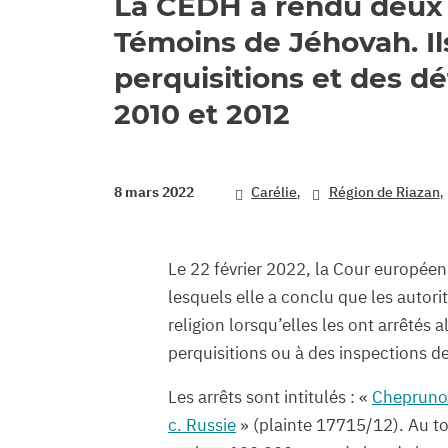
La CEDH a rendu deux 
Témoins de Jéhovah. Ils
perquisitions et des d
2010 et 2012
,
8 mars 2022
Carélie
Région de Riazan
Le 22 février 2022, la Cour europée
lesquels elle a conclu que les autorit
religion lorsqu’elles les ont arrêtés 
perquisitions ou à des inspections de
Les arrêts sont intitulés : «
Cheprunov
c. Russie
» (plainte 17715/12). Au to