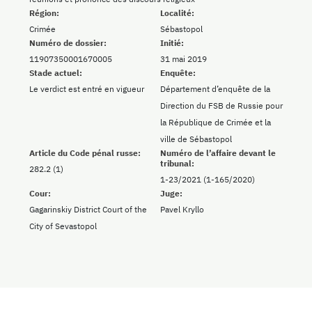
Région:
Localité:
Crimée
Sébastopol
Numéro de dossier:
Initié:
11907350001670005
31 mai 2019
Stade actuel:
Enquête:
Le verdict est entré en vigueur
Département d’enquête de la
Direction du FSB de Russie pour
la République de Crimée et la
ville de Sébastopol
Article du Code pénal russe:
Numéro de l’affaire devant le
tribunal:
282.2 (1)
1-23/2021 (1-165/2020)
Cour:
Juge:
Gagarinskiy District Court of the
Pavel Kryllo
City of Sevastopol