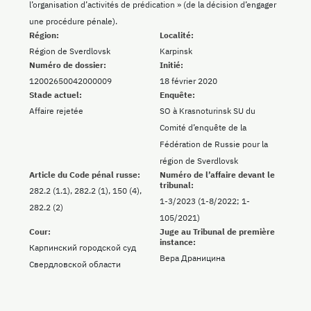
l’organisation d’activités de prédication » (de la décision d’engager
une procédure pénale).
Région:
Localité:
Région de Sverdlovsk
Karpinsk
Numéro de dossier:
Initié:
12002650042000009
18 février 2020
Stade actuel:
Enquête:
Affaire rejetée
SO à Krasnoturinsk SU du
Comité d’enquête de la
Fédération de Russie pour la
région de Sverdlovsk
Article du Code pénal russe:
Numéro de l’affaire devant le
tribunal:
282.2 (1.1), 282.2 (1), 150 (4),
1-3/2023 (1-8/2022; 1-
282.2 (2)
105/2021)
Cour:
Juge au Tribunal de première
instance:
Карпинский городской суд
Вера Драницина
Свердловской области