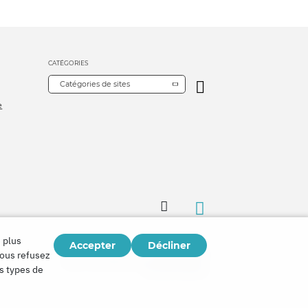
CATÉGORIES
Catégories de sites
e
 plus
Accepter
Décliner
Copyright © 2026
vous refusez
Watch Tower Bible and Tract Society of Korea.
es types de
Tous droits réservés.