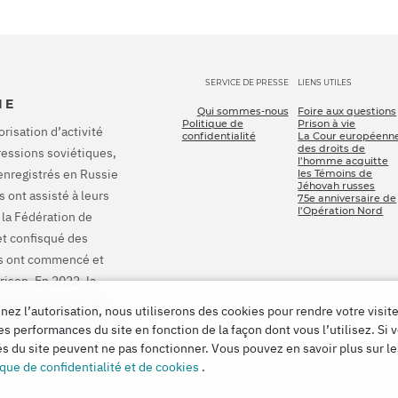
SERVICE DE PRESSE
LIENS UTILES
IE
Qui sommes-nous
Foire aux questions
Politique de
Prison à vie
orisation d’activité
confidentialité
La Cour européenn
des droits de
pressions soviétiques,
l’homme acquitte
enregistrés en Russie
les Témoins de
Jéhovah russes
 ont assisté à leurs
75e anniversaire de
l’Opération Nord
 la Fédération de
et confisqué des
ons ont commencé et
rison. En 2022, la
onné à la Russie de
ez l’autorisation, nous utiliserons des cookies pour rendre votre visite
 indemniser pour tous
es performances du site en fonction de la façon dont vous l’utilisez. Si 
tés du site peuvent ne pas fonctionner. Vous pouvez en savoir plus sur l
ique de confidentialité et de cookies
.