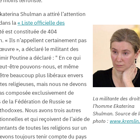
e moins terroriste.
katerina Shulman a attiré l’attention
 dans la
« Liste officielle des
ité est constituée de 404
. « Ils n’appellent certainement pas
 œuvre », a déclaré le militant des
mir Poutine a déclaré : " En ce qui
Peut-être pouvons-nous, et même
tre beaucoup plus libéraux envers
ctes religieuses, mais nous ne devons
 pas composée exclusivement de
La militante des droit
s de la Fédération de Russie se
l’homme Ekaterina
thodoxes. Nous avons trois autres
Shulman. Source de l
ionnelles et qui reçoivent de l’aide de
photo :
www.kremlin.
entants de toutes les religions sur un
 devons toujours tenir compte du pays