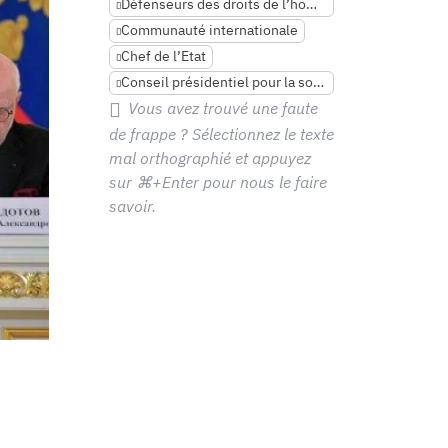
Défenseurs des droits de l’homme
Communauté internationale
Chef de l’Etat
Conseil présidentiel pour la société civile et les droits de l’homme RF
Vous avez trouvé une faute
de frappe ? Sélectionnez le texte
mal orthographié et appuyez
sur
⌘+Enter
pour nous le faire
savoir.