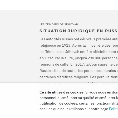
LES TÉMOINS DE JÉHOVAH
SITUATION JURIDIQUE EN RUSS
Les autorités russes ont délivré la première aut
religieuse en 1913. Après la fin de l’ère des ré
les Témoins de Jéhovah ont été officiellement 
en 1992. Par la suite, jusqu’à 290 000 personnes
réunions de culte. En 2017, la Cour suprême de
Russie a liquidé toutes les personnes morales 
centaines d’édifices religieux. Des perquisiti
des centaines de croyants ont été envoyés en p
CEDH a disculpé les Témoins de Jéhovah et ord
Ce site utilise des cookies.
Si vous nous en donn
mettre fin à leurs poursuites pénales et de les
personnelle, améliorer sa qualité et améliorer l
les préjudices causés.
l’utilisation de cookies, certaines fonctionnali
cookies que nous utilisons sur notre page
Polit