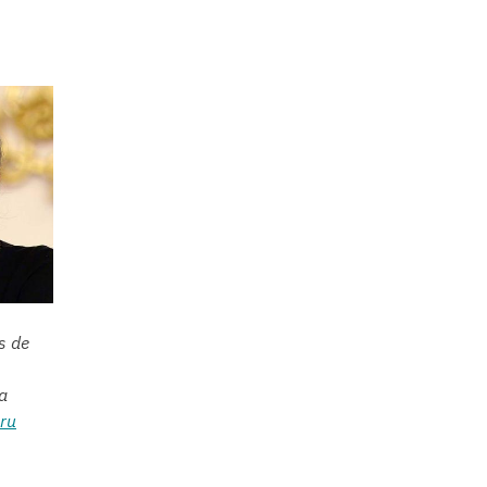
s de
a
ru