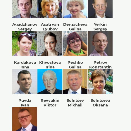
Agadzhanov
Asatryan
Dergacheva
Yerkin
Sergey
Lyubov
Galina
Sergey
Kardakova
Khvostova
Pechko
Petrov
Inna
Irina
Galina
Konstantin
Puyda
Revyakin
Solntsev
Solntseva
Ivan
Viktor
Mikhail
Oksana