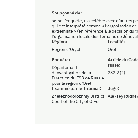
Soupçonné de:
selon l’enquête, il a célébré avec d’autres p
qui est interprété comme « l’organisation de 
extrémiste » (en référence à la décision du tr
l’organisation locale des Témoins de Jéhova
Région:
Localité:
Région d’Oryol
Orel
Enquête:
Article du Cod
russe:
Département
d’investigation de la
282.2 (1)
Direction du FSB de Russie
pour la région d’Orel
Examiné par le Tribunal:
Juge:
Zheleznodorozhniy District
Aleksey Rudne
Court of the City of Oryol