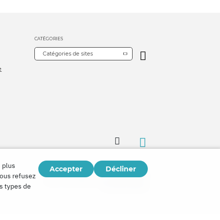
CATÉGORIES
Catégories de sites
e
 plus
Accepter
Décliner
Copyright © 2026
vous refusez
Watch Tower Bible and Tract Society of Korea.
es types de
Tous droits réservés.