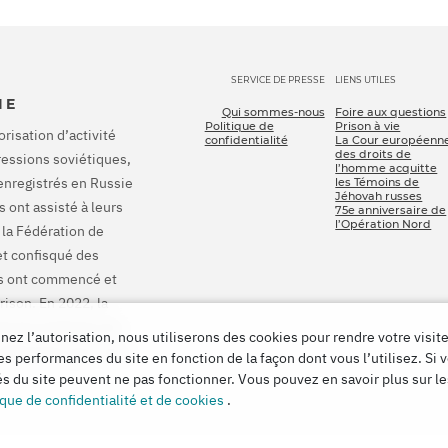
SERVICE DE PRESSE
LIENS UTILES
IE
Qui sommes-nous
Foire aux questions
Politique de
Prison à vie
orisation d’activité
confidentialité
La Cour européenn
des droits de
pressions soviétiques,
l’homme acquitte
enregistrés en Russie
les Témoins de
Jéhovah russes
 ont assisté à leurs
75e anniversaire de
l’Opération Nord
 la Fédération de
et confisqué des
ons ont commencé et
rison. En 2022, la
onné à la Russie de
ez l’autorisation, nous utiliserons des cookies pour rendre votre visite
 indemniser pour tous
es performances du site en fonction de la façon dont vous l’utilisez. Si 
tés du site peuvent ne pas fonctionner. Vous pouvez en savoir plus sur l
ique de confidentialité et de cookies
.