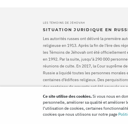
LES TÉMOINS DE JÉHOVAH
SITUATION JURIDIQUE EN RUSS
Les autorités russes ont délivré la première aut
religieuse en 1913. Après la fin de l’ère des ré
les Témoins de Jéhovah ont été officiellement 
en 1992. Par la suite, jusqu’à 290 000 personnes
réunions de culte. En 2017, la Cour suprême de
Russie a liquidé toutes les personnes morales 
centaines d’édifices religieux. Des perquisiti
des centaines de croyants ont été envoyés en p
CEDH a disculpé les Témoins de Jéhovah et ord
Ce site utilise des cookies.
Si vous nous en donn
mettre fin à leurs poursuites pénales et de les
personnelle, améliorer sa qualité et améliorer l
les préjudices causés.
l’utilisation de cookies, certaines fonctionnali
cookies que nous utilisons sur notre page
Polit