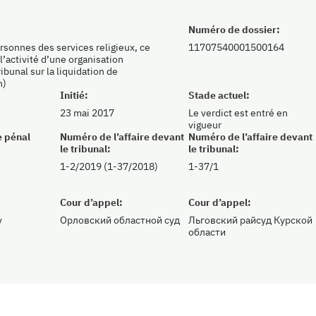
Numéro de dossier:
ersonnes des services religieux, ce
11707540001500164
l’activité d’une organisation
ibunal sur la liquidation de
h)
Initié:
Stade actuel:
23 mai 2017
Le verdict est entré en
vigueur
e pénal
Numéro de l’affaire devant
Numéro de l’affaire devant
le tribunal:
le tribunal:
1-2/2019 (1-37/2018)
1-37/1
Cour d’appel:
Cour d’appel:
v
Орловский областной суд
Льговский райсуд Курской
области