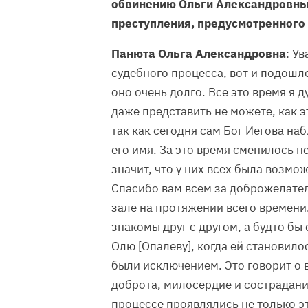
обвинению Ольги Александровны
преступления, предусмотренного ч.
Панюта Ольга Александровна
: У
судебного процесса, вот и подошл
оно очень долго. Все это время я д
даже представить не можете, как э
так как сегодня сам Бог Иегова на
его имя. За это время сменилось н
значит, что у них всех была возм
Спасибо вам всем за доброжелател
зале на протяжении всего времени.
знакомы друг с другом, а будто бы
Олю [Опалеву], когда ей становилос
были исключением. Это говорит о 
доброта, милосердие и сострадани
процессе проявлялись не только эт