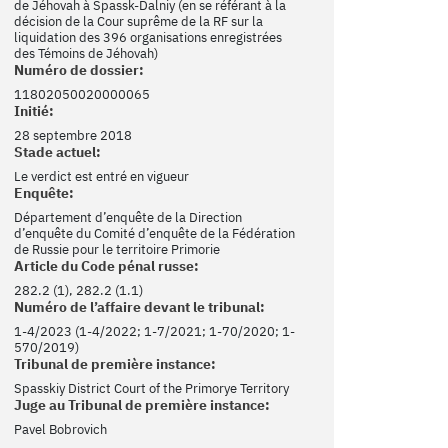
de Jéhovah à Spassk-Dalniy (en se référant à la
décision de la Cour suprême de la RF sur la
liquidation des 396 organisations enregistrées
des Témoins de Jéhovah)
Numéro de dossier:
11802050020000065
Initié:
28 septembre 2018
Stade actuel:
Le verdict est entré en vigueur
Enquête:
Département d’enquête de la Direction
d’enquête du Comité d’enquête de la Fédération
de Russie pour le territoire Primorie
Article du Code pénal russe:
282.2 (1), 282.2 (1.1)
Numéro de l’affaire devant le tribunal:
1-4/2023 (1-4/2022; 1-7/2021; 1-70/2020; 1-
570/2019)
Tribunal de première instance:
Spasskiy District Court of the Primorye Territory
Juge au Tribunal de première instance:
Pavel Bobrovich