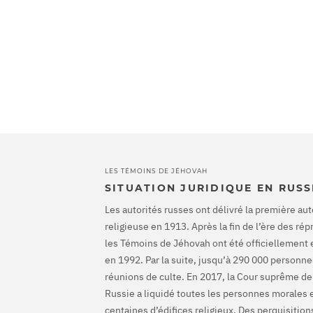
LES TÉMOINS DE JÉHOVAH
SITUATION JURIDIQUE EN RUSS
Les autorités russes ont délivré la première aut
religieuse en 1913. Après la fin de l’ère des ré
les Témoins de Jéhovah ont été officiellement 
en 1992. Par la suite, jusqu’à 290 000 personnes
réunions de culte. En 2017, la Cour suprême de
Russie a liquidé toutes les personnes morales 
centaines d’édifices religieux. Des perquisiti