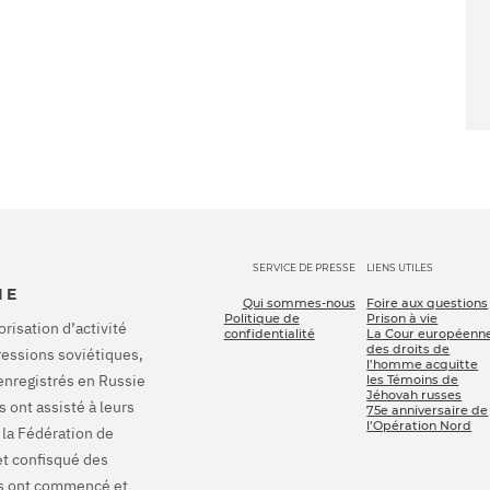
SERVICE DE PRESSE
LIENS UTILES
IE
Qui sommes-nous
Foire aux questions
Politique de
Prison à vie
orisation d’activité
confidentialité
La Cour européenn
des droits de
pressions soviétiques,
l’homme acquitte
enregistrés en Russie
les Témoins de
Jéhovah russes
 ont assisté à leurs
75e anniversaire de
l’Opération Nord
 la Fédération de
et confisqué des
ons ont commencé et