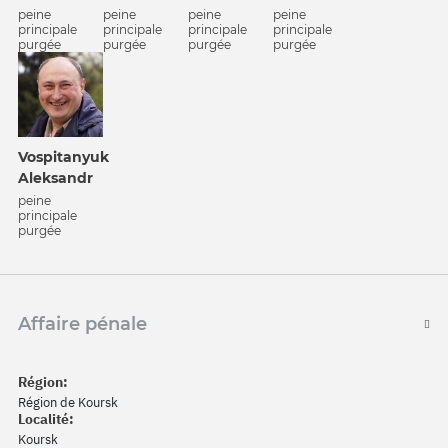
peine
peine
peine
peine
principale
principale
principale
principale
purgée
purgée
purgée
purgée
Vospitanyuk
Aleksandr
peine
principale
purgée
Affaire pénale
Région:
Région de Koursk
Localité:
Koursk