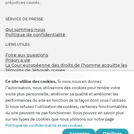
préjudices causés.
SERVICE DE PRESSE
Qui sommes-nous
Politique de confidentialité
LIENS UTILES
Foire aux questions
Prison à vie
La Cour européenne des droits de l’homme acquitte les
Témoins de Jéhovah russes
75e anniversaire de l’Opération Nord
Ce site utilise des cookies.
Si vous nous en donnez
l’autorisation, nous utiliserons des cookies pour rendre votre
visite plus personnelle, améliorer sa qualité et améliorer les
performances du site en fonction de la façon dont vous l’utilisez.
Si vous refusez l’utilisation de cookies, certaines fonctionnalités
du site peuvent ne pas fonctionner. Vous pouvez en savoir plus
sur les types de cookies que nous utilisons sur notre page
Copyright © 2026
Politique de confidentialité et de cookies
.
Watch Tower Bible and Tract Society of Korea.
Accepter
Décliner
Tous droits réservés.