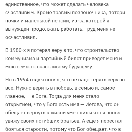
единственное, что может сделать человека
счастливым. Кроме травмы позвоночника, потери
почки и маленькой пенсии, из-за которой я
вынужден продолжать работать, труд меня не
осчастливил.
В 1980-х я потерял веру в то, что строительство
коммунизма и партийный билет приведет меня и
мою семью к счастливому будущему.
Но в 1994 году я понял, что не надо терять веру во
все. Нужно верить в любовь, в семью и, самое
главное, — в Бога. Тогда для меня стало
открытием, что у Бога есть имя — Иегова, что он
обещает вернуть к жизни умерших и что я вновь
увижу своих погибших братьев. А еще я перестал
бояться старости, потому что Бог обещает, что в