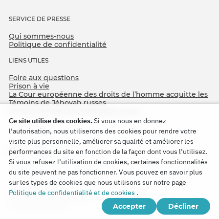
SERVICE DE PRESSE
Qui sommes-nous
Politique de confidentialité
LIENS UTILES
Foire aux questions
Prison à vie
La Cour européenne des droits de l’homme acquitte les
Témoins de Jéhovah russes
75e anniversaire de l’Opération Nord
Ce site utilise des cookies.
Si vous nous en donnez
l’autorisation, nous utiliserons des cookies pour rendre votre
visite plus personnelle, améliorer sa qualité et améliorer les
performances du site en fonction de la façon dont vous l’utilisez.
Si vous refusez l’utilisation de cookies, certaines fonctionnalités
du site peuvent ne pas fonctionner. Vous pouvez en savoir plus
sur les types de cookies que nous utilisons sur notre page
Copyright © 2026
Politique de confidentialité et de cookies
.
Watch Tower Bible and Tract Society of Korea.
Accepter
Décliner
Tous droits réservés.