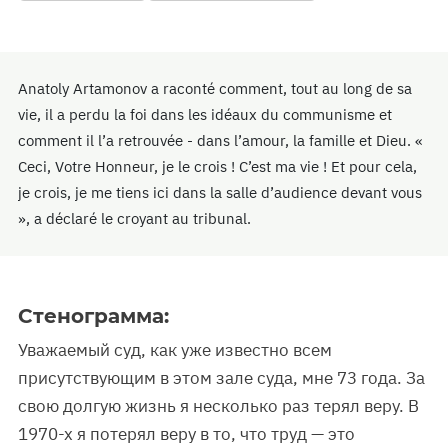
Anatoly Artamonov a raconté comment, tout au long de sa
vie, il a perdu la foi dans les idéaux du communisme et
comment il l’a retrouvée - dans l’amour, la famille et Dieu. «
Ceci, Votre Honneur, je le crois ! C’est ma vie ! Et pour cela,
je crois, je me tiens ici dans la salle d’audience devant vous
», a déclaré le croyant au tribunal.
Стенограмма:
Уважаемый суд, как уже известно всем
присутствующим в этом зале суда, мне 73 года. За
свою долгую жизнь я несколько раз терял веру. В
1970-х я потерял веру в то, что труд — это