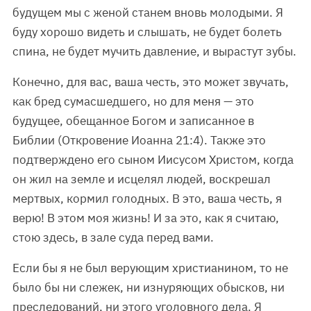
будущем мы с женой станем вновь молодыми. Я
буду хорошо видеть и слышать, не будет болеть
спина, не будет мучить давление, и вырастут зубы.
Конечно, для вас, ваша честь, это может звучать,
как бред сумасшедшего, но для меня — это
будущее, обещанное Богом и записанное в
Библии (Откровение Иоанна 21:4). Также это
подтверждено его сыном Иисусом Христом, когда
он жил на земле и исцелял людей, воскрешал
мертвых, кормил голодных. В это, ваша честь, я
верю! В этом моя жизнь! И за это, как я считаю,
стою здесь, в зале суда перед вами.
Если бы я не был верующим христианином, то не
было бы ни слежек, ни изнуряющих обысков, ни
преследований, ни этого уголовного дела. Я