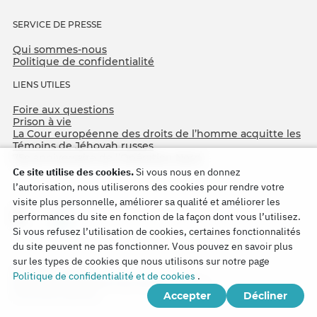
SERVICE DE PRESSE
Qui sommes-nous
Politique de confidentialité
LIENS UTILES
Foire aux questions
Prison à vie
La Cour européenne des droits de l’homme acquitte les
Témoins de Jéhovah russes
75e anniversaire de l’Opération Nord
Ce site utilise des cookies.
Si vous nous en donnez
l’autorisation, nous utiliserons des cookies pour rendre votre
visite plus personnelle, améliorer sa qualité et améliorer les
performances du site en fonction de la façon dont vous l’utilisez.
Si vous refusez l’utilisation de cookies, certaines fonctionnalités
du site peuvent ne pas fonctionner. Vous pouvez en savoir plus
sur les types de cookies que nous utilisons sur notre page
Copyright © 2026
Politique de confidentialité et de cookies
.
Watch Tower Bible and Tract Society of Korea.
Accepter
Décliner
Tous droits réservés.