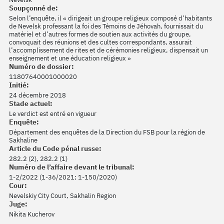
Soupçonné de:
Selon l’enquête, il « dirigeait un groupe religieux composé d’habitants
de Nevelsk professant la foi des Témoins de Jéhovah, fournissait du
matériel et d’autres formes de soutien aux activités du groupe,
convoquait des réunions et des cultes correspondants, assurait
l’accomplissement de rites et de cérémonies religieux, dispensait un
enseignement et une éducation religieux »
Numéro de dossier:
11807640001000020
Initié:
24 décembre 2018
Stade actuel:
Le verdict est entré en vigueur
Enquête:
Département des enquêtes de la Direction du FSB pour la région de
Sakhaline
Article du Code pénal russe:
282.2 (2), 282.2 (1)
Numéro de l’affaire devant le tribunal:
1-2/2022 (1-36/2021; 1-150/2020)
Cour:
Nevelskiy City Court, Sakhalin Region
Juge:
Nikita Kucherov