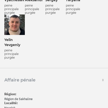
Vyacheslav
Aleksandr
Sergey
Tatyana
peine
peine
peine
peine
principale
principale
principale
principale
purgée
purgée
purgée
purgée
Yelin
Yevgeniy
peine
principale
purgée
Affaire pénale
Région:
Région de Sakhaline
Localité:
Nevelsk