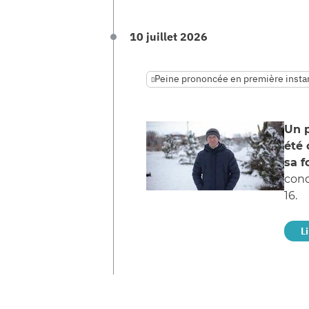
10 juillet 2026
Peine prononcée en première insta
Un p
été 
sa f
cond
16.
Li