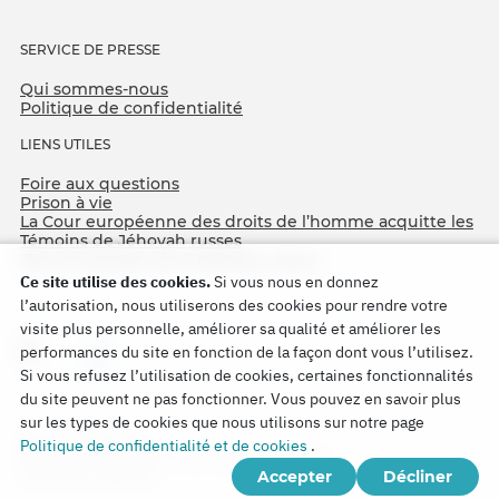
SERVICE DE PRESSE
Qui sommes-nous
Politique de confidentialité
LIENS UTILES
Foire aux questions
Prison à vie
La Cour européenne des droits de l’homme acquitte les
Témoins de Jéhovah russes
75e anniversaire de l’Opération Nord
Ce site utilise des cookies.
Si vous nous en donnez
l’autorisation, nous utiliserons des cookies pour rendre votre
visite plus personnelle, améliorer sa qualité et améliorer les
performances du site en fonction de la façon dont vous l’utilisez.
Si vous refusez l’utilisation de cookies, certaines fonctionnalités
du site peuvent ne pas fonctionner. Vous pouvez en savoir plus
sur les types de cookies que nous utilisons sur notre page
Copyright © 2026
Politique de confidentialité et de cookies
.
Watch Tower Bible and Tract Society of Korea.
Accepter
Décliner
Tous droits réservés.