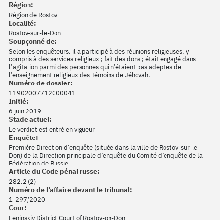
Région:
Région de Rostov
Localité:
Rostov-sur-le-Don
Soupçonné de:
Selon les enquêteurs, il a participé à des réunions religieuses, y
compris à des services religieux ; fait des dons ; était engagé dans
l’agitation parmi des personnes qui n’étaient pas adeptes de
l’enseignement religieux des Témoins de Jéhovah.
Numéro de dossier:
11902007712000041
Initié:
6 juin 2019
Stade actuel:
Le verdict est entré en vigueur
Enquête:
Première Direction d’enquête (située dans la ville de Rostov-sur-le-
Don) de la Direction principale d’enquête du Comité d’enquête de la
Fédération de Russie
Article du Code pénal russe:
282.2 (2)
Numéro de l’affaire devant le tribunal:
1-297/2020
Cour:
Leninskiy District Court of Rostov-on-Don