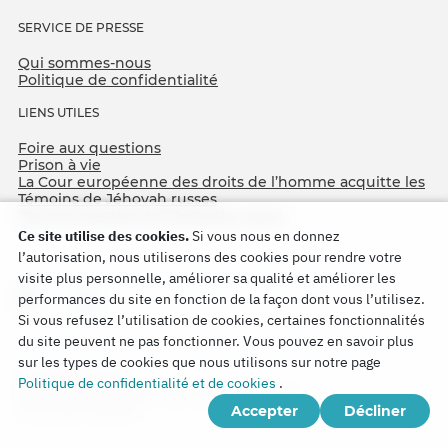
SERVICE DE PRESSE
Qui sommes-nous
Politique de confidentialité
LIENS UTILES
Foire aux questions
Prison à vie
La Cour européenne des droits de l’homme acquitte les
Témoins de Jéhovah russes
75e anniversaire de l’Opération Nord
Ce site utilise des cookies.
Si vous nous en donnez
l’autorisation, nous utiliserons des cookies pour rendre votre
visite plus personnelle, améliorer sa qualité et améliorer les
performances du site en fonction de la façon dont vous l’utilisez.
Si vous refusez l’utilisation de cookies, certaines fonctionnalités
du site peuvent ne pas fonctionner. Vous pouvez en savoir plus
sur les types de cookies que nous utilisons sur notre page
Copyright © 2026
Politique de confidentialité et de cookies
.
Watch Tower Bible and Tract Society of Korea.
Accepter
Décliner
Tous droits réservés.