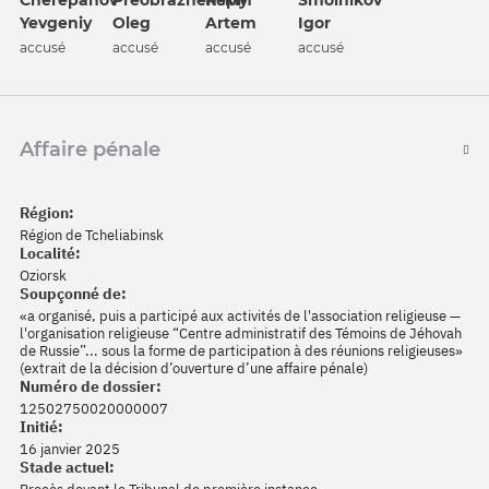
Cherepanov
Preobrazhenskiy
Smolnikov
Artem
Yevgeniy
Oleg
Igor
accusé
accusé
accusé
accusé
Affaire pénale
Région:
Région de Tcheliabinsk
Localité:
Oziorsk
Soupçonné de:
«a organisé, puis a participé aux activités de l'association religieuse —
l'organisation religieuse “Centre administratif des Témoins de Jéhovah
de Russie”... sous la forme de participation à des réunions religieuses»
(extrait de la décision d’ouverture d’une affaire pénale)
Numéro de dossier:
12502750020000007
Initié:
16 janvier 2025
Stade actuel: