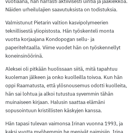
vuotiaana, hän harrasti aktiivisesti uintia ja jääkiekkoa.
Näiden urheilulajien saavutuksista on todistuksia.
Valmistunut Pietarin valtion kasvipolymeerien
teknillisestä yliopistosta. Hän työskenteli monta
vuotta korjaajana Kondopogan sellu- ja
paperitehtaalla. Viime vuodet hän on työskennellyt
koneinsinöörinä.
Aleksei oli pitkään huolissaan siitä, mitä tapahtuu
kuoleman jälkeen ja onko kuolleilla toivoa. Kun hän
oppi Raamatusta, että ylösnousemus odotti kuolleita,
hän sai lohtua ja alkoi tutustua syvemmin tähän
muinaiseen kirjaan. Halusin saattaa elämäni
sopusointuun kristillisten käskyjen kanssa.
Hän tapasi tulevan vaimonsa Irinan vuonna 1993, ja
kaksi vuotta myöhemmin he menivät naimisiin. Irina