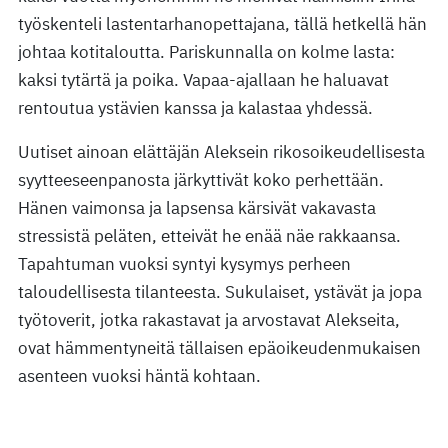
työskenteli lastentarhanopettajana, tällä hetkellä hän
johtaa kotitaloutta. Pariskunnalla on kolme lasta:
kaksi tytärtä ja poika. Vapaa-ajallaan he haluavat
rentoutua ystävien kanssa ja kalastaa yhdessä.
Uutiset ainoan elättäjän Aleksein rikosoikeudellisesta
syytteeseenpanosta järkyttivät koko perhettään.
Hänen vaimonsa ja lapsensa kärsivät vakavasta
stressistä peläten, etteivät he enää näe rakkaansa.
Tapahtuman vuoksi syntyi kysymys perheen
taloudellisesta tilanteesta. Sukulaiset, ystävät ja jopa
työtoverit, jotka rakastavat ja arvostavat Alekseita,
ovat hämmentyneitä tällaisen epäoikeudenmukaisen
asenteen vuoksi häntä kohtaan.