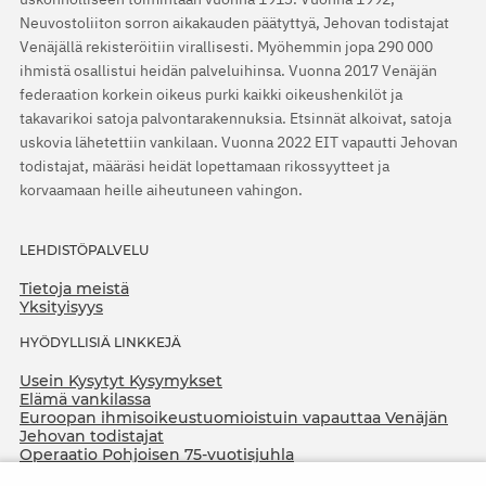
Neuvostoliiton sorron aikakauden päätyttyä, Jehovan todistajat
Venäjällä rekisteröitiin virallisesti. Myöhemmin jopa 290 000
ihmistä osallistui heidän palveluihinsa. Vuonna 2017 Venäjän
federaation korkein oikeus purki kaikki oikeushenkilöt ja
takavarikoi satoja palvontarakennuksia. Etsinnät alkoivat, satoja
uskovia lähetettiin vankilaan. Vuonna 2022 EIT vapautti Jehovan
todistajat, määräsi heidät lopettamaan rikossyytteet ja
korvaamaan heille aiheutuneen vahingon.
LEHDISTÖPALVELU
Tietoja meistä
Yksityisyys
HYÖDYLLISIÄ LINKKEJÄ
Usein Kysytyt Kysymykset
Elämä vankilassa
Euroopan ihmisoikeustuomioistuin vapauttaa Venäjän
Jehovan todistajat
Operaatio Pohjoisen 75-vuotisjuhla