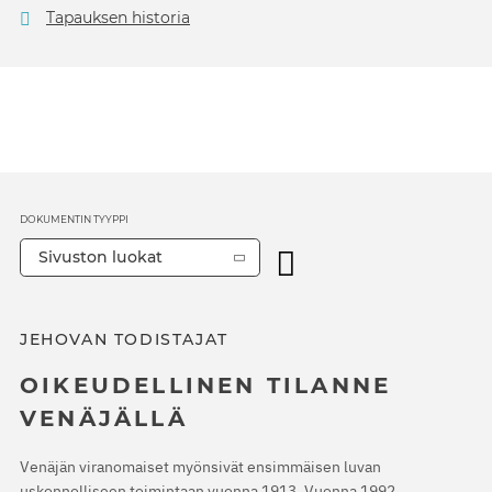
Tapauksen historia
DOKUMENTIN TYYPPI
Sivuston luokat
JEHOVAN TODISTAJAT
OIKEUDELLINEN TILANNE
VENÄJÄLLÄ
Venäjän viranomaiset myönsivät ensimmäisen luvan
uskonnolliseen toimintaan vuonna 1913. Vuonna 1992,