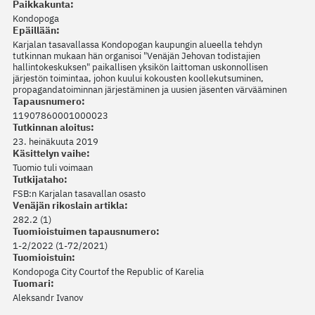
Paikkakunta:
Kondopoga
Epäillään:
Karjalan tasavallassa Kondopogan kaupungin alueella tehdyn
tutkinnan mukaan hän organisoi "Venäjän Jehovan todistajien
hallintokeskuksen" paikallisen yksikön laittoman uskonnollisen
järjestön toimintaa, johon kuului kokousten koollekutsuminen,
propagandatoiminnan järjestäminen ja uusien jäsenten värvääminen
Tapausnumero:
11907860001000023
Tutkinnan aloitus:
23. heinäkuuta 2019
Käsittelyn vaihe:
Tuomio tuli voimaan
Tutkijataho:
FSB:n Karjalan tasavallan osasto
Venäjän rikoslain artikla:
282.2 (1)
Tuomioistuimen tapausnumero:
1-2/2022 (1-72/2021)
Tuomioistuin:
Kondopoga City Courtof the Republic of Karelia
Tuomari:
Aleksandr Ivanov