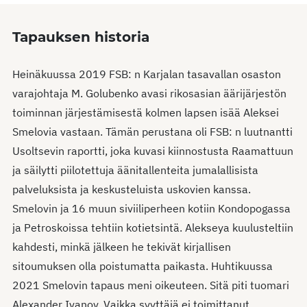
Tapauksen historia
Heinäkuussa 2019 FSB: n Karjalan tasavallan osaston
varajohtaja M. Golubenko avasi rikosasian äärijärjestön
toiminnan järjestämisestä kolmen lapsen isää Aleksei
Smelovia vastaan. Tämän perustana oli FSB: n luutnantti
Usoltsevin raportti, joka kuvasi kiinnostusta Raamattuun
ja säilytti piilotettuja äänitallenteita jumalallisista
palveluksista ja keskusteluista uskovien kanssa.
Smelovin ja 16 muun siviiliperheen kotiin Kondopogassa
ja Petroskoissa tehtiin kotietsintä. Alekseya kuulusteltiin
kahdesti, minkä jälkeen he tekivät kirjallisen
sitoumuksen olla poistumatta paikasta. Huhtikuussa
2021 Smelovin tapaus meni oikeuteen. Sitä piti tuomari
Alexander Ivanov. Vaikka syyttäjä ei toimittanut