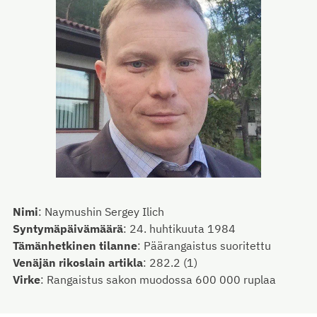
Nimi
:
Naymushin Sergey Ilich
Syntymäpäivämäärä
:
24. huhtikuuta 1984
Tämänhetkinen tilanne
:
Päärangaistus suoritettu
Venäjän rikoslain artikla
:
282.2 (1)
Virke
:
Rangaistus sakon muodossa 600 000 ruplaa