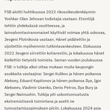
FSB aloitti huhtikuussa 2022 rikosoikeudenkäynnin
Yoshkar-Olan Jehovan todistajia vastaan. Etsintöjä
tehtiin yhdeksässä osoitteessa, ja
lainvalvontaviranomaiset käyttivät voimaa yhtä uskovaa,
Jevgeni Plotnikovia vastaan. Hänet pidätettiin ja
sijoitettiin myöhemmin tutkintavankeuteen. Elokuussa
2022 Jevgeni siirrettiin kotiarestiin, ja lokakuussa hänet
kiellettiin tietyistä toimista. Saman vuoden joulukuussa
FSB: n tutkija alkoi ottaa mukaan muita kaupungin
asukkaita vastaajina: Sergei Kulikov ja hänen poikansa
Aleksey, Eduard Kapitonov ja hänen poikansa Ilya, Igor
Alekseev, Vladimir Usenko, Denis Petrov, Ilya Bury ja
Sergei Naimushin. Tutkija piti uskontunnustusta
ekstremistisenä toimintana ja asetti ne
tunnustamissopimuksen piiriin. Lokakuussa 2024 asia