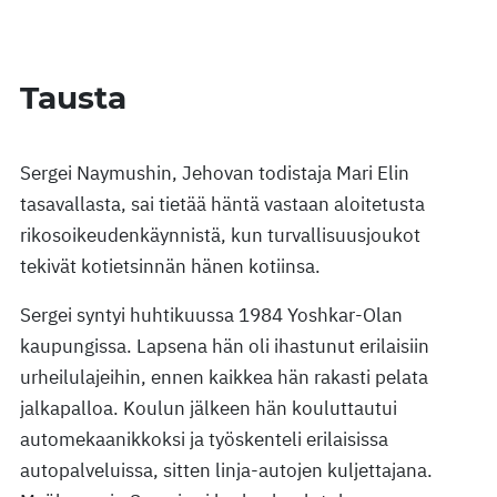
Tausta
Sergei Naymushin, Jehovan todistaja Mari Elin
tasavallasta, sai tietää häntä vastaan aloitetusta
rikosoikeudenkäynnistä, kun turvallisuusjoukot
tekivät kotietsinnän hänen kotiinsa.
Sergei syntyi huhtikuussa 1984 Yoshkar-Olan
kaupungissa. Lapsena hän oli ihastunut erilaisiin
urheilulajeihin, ennen kaikkea hän rakasti pelata
jalkapalloa. Koulun jälkeen hän kouluttautui
automekaanikkoksi ja työskenteli erilaisissa
autopalveluissa, sitten linja-autojen kuljettajana.