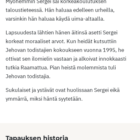
Myöhemmin Sergei sai korkeakoulutuksen
taloustieteessä. Hän haluaa edelleen urheilla,
varsinkin hän haluaa käydä uima-altaalla.
Lapsuudesta lähtien hänen äitinsä asetti Sergei
korkeat moraaliset arvot. Kun heidät kutsuttiin
Jehovan todistajien kokoukseen vuonna 1995, he
ottivat sen ilomielin vastaan ja alkoivat innokkaasti
tutkia Raamattua. Pian heistä molemmista tuli
Jehovan todistajia.
Sukulaiset ja ystävät ovat huolissaan Sergei eikä
ymmärrä, miksi häntä syytetään.
Tapauksen historia