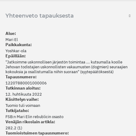
Yhteenveto tapauksesta
Alue:
Mari El
Paikkakunta:
Yoshkar-ola
Epäillään:
"Jatkoimme uskonnollisen järjestön toimintaa ... kutsumalla koolle
Jehovan todistajien uskonnollisten vakaumusten (dogmien) seuraajien
kokouksia ja osallistumalla niihin suoraan" (syytepäätöksestä)
Tapausnumero:
12207880001000006
Tutkinnan aloitus:
12. huhtikuuta 2022
Käsittelyn vaihe:
Tuomio tuli voimaan
Tutkijataho:
FSB:n Mari Elin rebublicin osasto
Venäjän rikoslain artikla:
282.2 (1)
Tuomioistuimen tapausnumero: