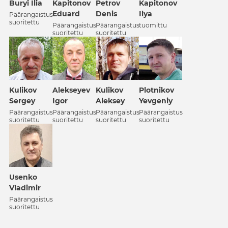
Petrov
Buryi Ilia
Kapitonov
Kapitonov
Denis
Eduard
Ilya
Päärangaistus
suoritettu
Päärangaistus
Päärangaistus
tuomittu
suoritettu
suoritettu
Alekseyev
Kulikov
Kulikov
Plotnikov
Igor
Sergey
Aleksey
Yevgeniy
Päärangaistus
Päärangaistus
Päärangaistus
Päärangaistus
suoritettu
suoritettu
suoritettu
suoritettu
Usenko
Vladimir
Päärangaistus
suoritettu