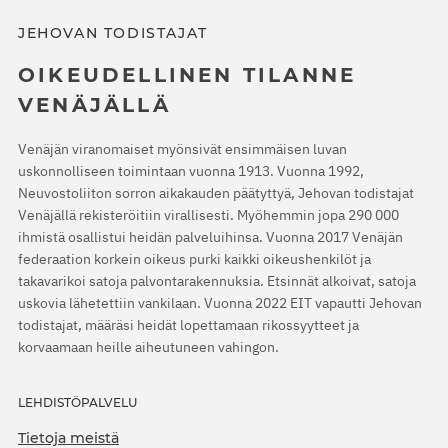
JEHOVAN TODISTAJAT
OIKEUDELLINEN TILANNE
VENÄJÄLLÄ
Venäjän viranomaiset myönsivät ensimmäisen luvan
uskonnolliseen toimintaan vuonna 1913. Vuonna 1992,
Neuvostoliiton sorron aikakauden päätyttyä, Jehovan todistajat
Venäjällä rekisteröitiin virallisesti. Myöhemmin jopa 290 000
ihmistä osallistui heidän palveluihinsa. Vuonna 2017 Venäjän
federaation korkein oikeus purki kaikki oikeushenkilöt ja
takavarikoi satoja palvontarakennuksia. Etsinnät alkoivat, satoja
uskovia lähetettiin vankilaan. Vuonna 2022 EIT vapautti Jehovan
todistajat, määräsi heidät lopettamaan rikossyytteet ja
korvaamaan heille aiheutuneen vahingon.
LEHDISTÖPALVELU
Tietoja meistä