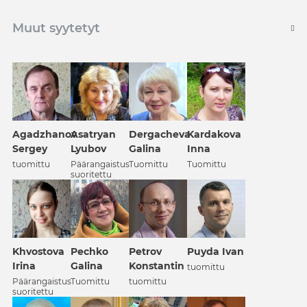
Muut syytetyt
Agadzhanov
Asatryan
Dergacheva
Kardakova
Sergey
Lyubov
Galina
Inna
tuomittu
Päärangaistus
Tuomittu
Tuomittu
suoritettu
Khvostova
Petrov
Puyda Ivan
Pechko
Irina
Konstantin
Galina
tuomittu
Päärangaistus
tuomittu
Tuomittu
suoritettu