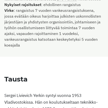
Nykyiset rajoitukset
:
ehdollinen rangaistus
Virke
:
rangaistus 7 vuoden vankeusrangaistuksena,
jossa evätään oikeus harjoittaa julkisten uskonnollisten
järjestöjen ja yhdistysten organisointiin, johtamiseen ja
työhön osallistumiseen liittyvää toimintaa 7 vuoden
ajaksi, vapauden rajoittaminen 1 vuodeksi,
vankeusrangaistus katsotaan keskeytetyksi 5 vuoden
koeajalla
Tausta
Sergei Livievich Yerkin syntyi vuonna 1953
Vladivostokissa. Hän on koulutukseltaan teknikko-