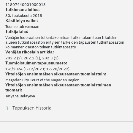
11807440001000013
Tutkinnan aloitus:
30. toukokuuta 2018
Käsittelyn vaihe:
Tuomio tuli voimaan
Tutkijataho:
Venäjän federaation tutkintakomitean tutkintakomitean Irkutskin
alueen tutkintaosaston erityisen tärkeiden tapausten tutkintaosaston
kolmannen osaston toinen tutkintaosasto
Venäjän rikoslain artikla:
282.2 (2), 282.2 (1), 282.3 (1)
Tuomioistuimen tapausnumero:
1-6/2024 (1-12/2023; 1-220/2022)
Yhteisöjen ensimmäisen oikeusasteen tuomioistuin:
Magadan City Court of the Magadan Region
Yhteisöjen ensimmäisen oikeusasteen tuomioistuimen
tuomari:
Tatyana Belayeva
Tapauksen historia