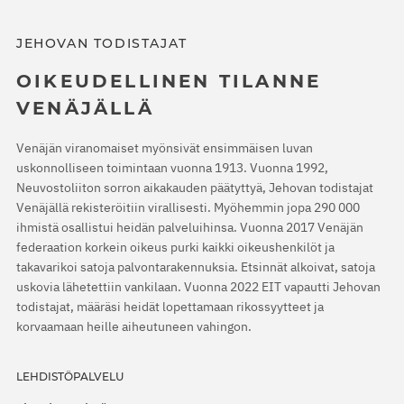
JEHOVAN TODISTAJAT
OIKEUDELLINEN TILANNE
VENÄJÄLLÄ
Venäjän viranomaiset myönsivät ensimmäisen luvan
uskonnolliseen toimintaan vuonna 1913. Vuonna 1992,
Neuvostoliiton sorron aikakauden päätyttyä, Jehovan todistajat
Venäjällä rekisteröitiin virallisesti. Myöhemmin jopa 290 000
ihmistä osallistui heidän palveluihinsa. Vuonna 2017 Venäjän
federaation korkein oikeus purki kaikki oikeushenkilöt ja
takavarikoi satoja palvontarakennuksia. Etsinnät alkoivat, satoja
uskovia lähetettiin vankilaan. Vuonna 2022 EIT vapautti Jehovan
todistajat, määräsi heidät lopettamaan rikossyytteet ja
korvaamaan heille aiheutuneen vahingon.
LEHDISTÖPALVELU