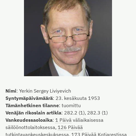
Nimi
:
Yerkin Sergey Liviyevich
Syntymäpäivämäärä
:
23. kesäkuuta 1953
Tämänhetkinen tilanne
:
tuomittu
Venäjän rikoslain artikla
:
282.2 (1), 282.3 (1)
Vankeudessaoloaika
:
1 Päivä
väliaikaisessa
säilöönottolaitoksessa,
126 Päivää
tutkintavankeuskeskuksessa,
173 Päivää
Kotiarestissa