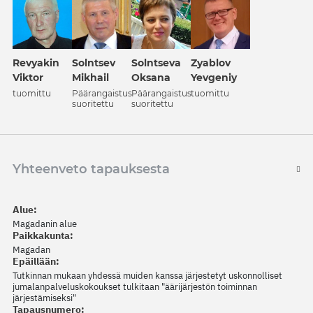
Revyakin
Solntsev
Solntseva
Zyablov
Viktor
Mikhail
Oksana
Yevgeniy
tuomittu
Päärangaistus
Päärangaistus
tuomittu
suoritettu
suoritettu
Yhteenveto tapauksesta
Alue:
Magadanin alue
Paikkakunta:
Magadan
Epäillään:
Tutkinnan mukaan yhdessä muiden kanssa järjestetyt uskonnolliset
jumalanpalveluskokoukset tulkitaan "äärijärjestön toiminnan
järjestämiseksi"
Tapausnumero: