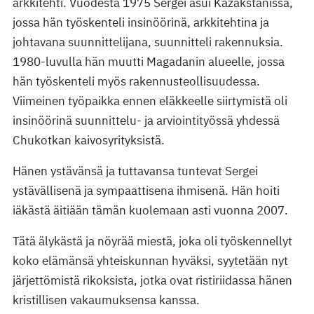
arkkitehti. Vuodesta 1975 Sergei asui Kazakstanissa,
jossa hän työskenteli insinöörinä, arkkitehtina ja
johtavana suunnittelijana, suunnitteli rakennuksia.
1980-luvulla hän muutti Magadanin alueelle, jossa
hän työskenteli myös rakennusteollisuudessa.
Viimeinen työpaikka ennen eläkkeelle siirtymistä oli
insinöörinä suunnittelu- ja arviointityössä yhdessä
Chukotkan kaivosyrityksistä.
Hänen ystävänsä ja tuttavansa tuntevat Sergei
ystävällisenä ja sympaattisena ihmisenä. Hän hoiti
iäkästä äitiään tämän kuolemaan asti vuonna 2007.
Tätä älykästä ja nöyrää miestä, joka oli työskennellyt
koko elämänsä yhteiskunnan hyväksi, syytetään nyt
järjettömistä rikoksista, jotka ovat ristiriidassa hänen
kristillisen vakaumuksensa kanssa.