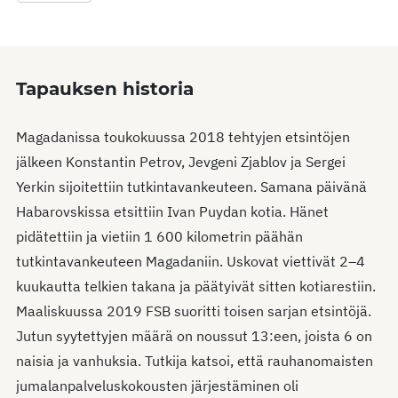
Tapauksen historia
Magadanissa toukokuussa 2018 tehtyjen etsintöjen
jälkeen Konstantin Petrov, Jevgeni Zjablov ja Sergei
Yerkin sijoitettiin tutkintavankeuteen. Samana päivänä
Habarovskissa etsittiin Ivan Puydan kotia. Hänet
pidätettiin ja vietiin 1 600 kilometrin päähän
tutkintavankeuteen Magadaniin. Uskovat viettivät 2–4
kuukautta telkien takana ja päätyivät sitten kotiarestiin.
Maaliskuussa 2019 FSB suoritti toisen sarjan etsintöjä.
Jutun syytettyjen määrä on noussut 13:een, joista 6 on
naisia ja vanhuksia. Tutkija katsoi, että rauhanomaisten
jumalanpalveluskokousten järjestäminen oli