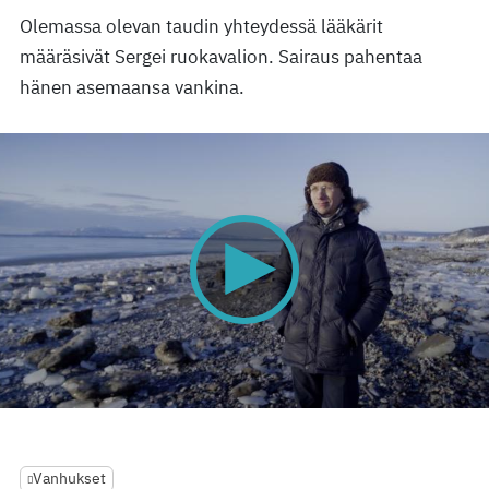
Olemassa olevan taudin yhteydessä lääkärit
määräsivät Sergei ruokavalion. Sairaus pahentaa
hänen asemaansa vankina.
0
seconds
of
0
Vanhukset
seconds