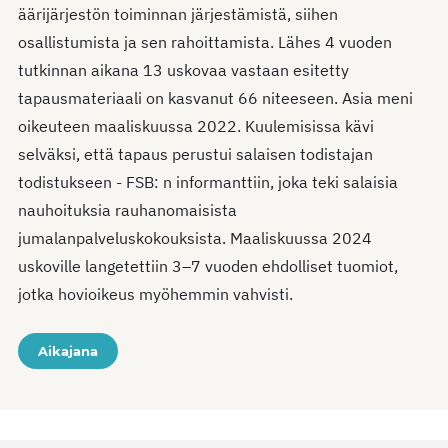
äärijärjestön toiminnan järjestämistä, siihen
osallistumista ja sen rahoittamista. Lähes 4 vuoden
tutkinnan aikana 13 uskovaa vastaan esitetty
tapausmateriaali on kasvanut 66 niteeseen. Asia meni
oikeuteen maaliskuussa 2022. Kuulemisissa kävi
selväksi, että tapaus perustui salaisen todistajan
todistukseen - FSB: n informanttiin, joka teki salaisia
nauhoituksia rauhanomaisista
jumalanpalveluskokouksista. Maaliskuussa 2024
uskoville langetettiin 3–7 vuoden ehdolliset tuomiot,
jotka hovioikeus myöhemmin vahvisti.
Aikajana