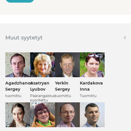
Muut syytetyt
Agadzhanov
Asatryan
Yerkin
Kardakova
Sergey
Lyubov
Sergey
Inna
tuomittu
Päärangaistus
tuomittu
Tuomittu
suoritettu