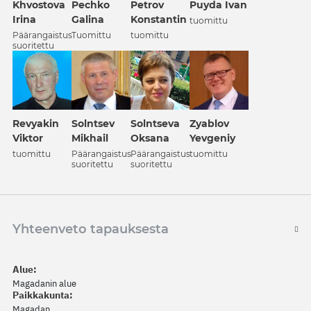
Khvostova
Petrov
Puyda Ivan
Pechko
Irina
Konstantin
Galina
tuomittu
Päärangaistus
tuomittu
Tuomittu
suoritettu
Revyakin
Solntsev
Solntseva
Zyablov
Viktor
Mikhail
Oksana
Yevgeniy
tuomittu
Päärangaistus
Päärangaistus
tuomittu
suoritettu
suoritettu
Yhteenveto tapauksesta
Alue:
Magadanin alue
Paikkakunta:
Magadan