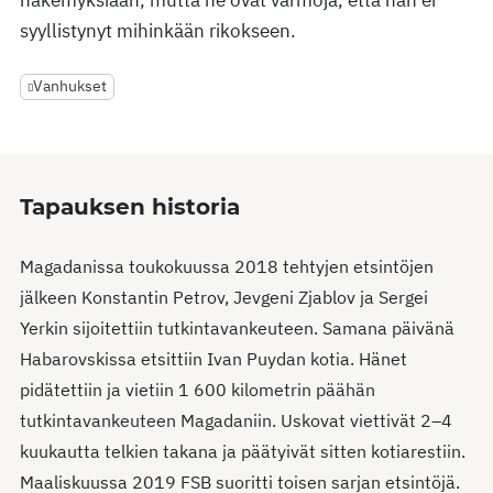
näkemyksiään, mutta he ovat varmoja, että hän ei
syyllistynyt mihinkään rikokseen.
Vanhukset
Tapauksen historia
Magadanissa toukokuussa 2018 tehtyjen etsintöjen
jälkeen Konstantin Petrov, Jevgeni Zjablov ja Sergei
Yerkin sijoitettiin tutkintavankeuteen. Samana päivänä
Habarovskissa etsittiin Ivan Puydan kotia. Hänet
pidätettiin ja vietiin 1 600 kilometrin päähän
tutkintavankeuteen Magadaniin. Uskovat viettivät 2–4
kuukautta telkien takana ja päätyivät sitten kotiarestiin.
Maaliskuussa 2019 FSB suoritti toisen sarjan etsintöjä.