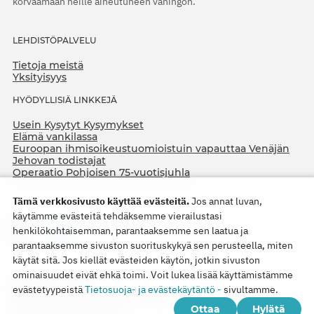
korvaamaan heille aiheutuneen vahingon.
LEHDISTÖPALVELU
Tietoja meistä
Yksityisyys
HYÖDYLLISIÄ LINKKEJÄ
Usein Kysytyt Kysymykset
Elämä vankilassa
Euroopan ihmisoikeustuomioistuin vapauttaa Venäjän
Jehovan todistajat
Operaatio Pohjoisen 75-vuotisjuhla
Tämä verkkosivusto käyttää evästeitä.
Jos annat luvan,
käytämme evästeitä tehdäksemme vierailustasi
henkilökohtaisemman, parantaaksemme sen laatua ja
parantaaksemme sivuston suorituskykyä sen perusteella, miten
käytät sitä. Jos kiellät evästeiden käytön, jotkin sivuston
ominaisuudet eivät ehkä toimi. Voit lukea lisää käyttämistämme
Copyright © 2026
evästetyypeistä
Tietosuoja- ja evästekäytäntö -
sivultamme.
Watch Tower Bible and Tract Society of Korea.
Ottaa
Hylätä
Kaikki oikeudet pidätetään.