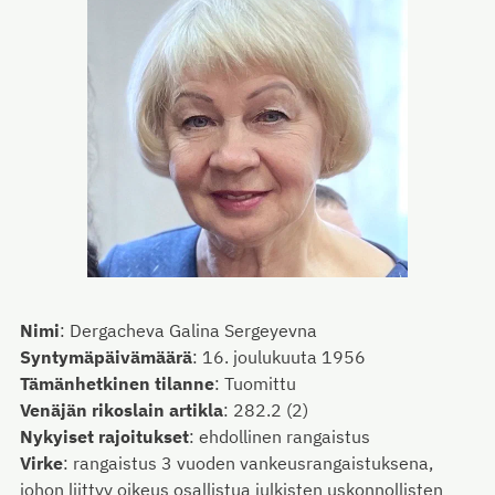
Nimi
:
Dergacheva Galina Sergeyevna
Syntymäpäivämäärä
:
16. joulukuuta 1956
Tämänhetkinen tilanne
:
Tuomittu
Venäjän rikoslain artikla
:
282.2 (2)
Nykyiset rajoitukset
:
ehdollinen rangaistus
Virke
:
rangaistus 3 vuoden vankeusrangaistuksena,
johon liittyy oikeus osallistua julkisten uskonnollisten