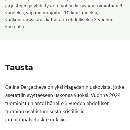
järjestöjen ja yhdistysten työhön liittyvään toimintaan 3
vuodeksi, vapaudenrajoitus 10 kuukaudeksi,
vankeusrangaistus katsotaan ehdolliseksi 3 vuoden
koeajalla
Tausta
Galina Dergacheva on yksi Magadanin uskovista, jotka
asetettiin syytteeseen uskonsa vuoksi. Vuonna 2024
tuomioistuin antoi hänelle 3 vuoden ehdollisen
tuomion osallistumisesta kristillisiin
jumalanpalveluskokouksiin.