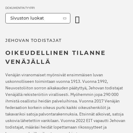
DOKUMENTIN TYYPPI
Sivuston luokat
JEHOVAN TODISTAJAT
OIKEUDELLINEN TILANNE
VENÄJÄLLÄ
Venäjän viranomaiset myönsivät ensimmäisen luvan
uskonnolliseen toimintaan vuonna 1913. Vuonna 1992,
Neuvostoliiton sorron aikakauden päätyttyä, Jehovan todistajat
Venäjällä rekisteröitiin virallisesti. Myöhemmin jopa 290 000
ihmistä osallistui heidän palveluihinsa. Vuonna 2017 Venäjän
federaation korkein oikeus purki kaikki oikeushenkilöt ja
takavarikoi satoja palvontarakennuksia. Etsinnät alkoivat, satoja
uskovia lähetettiin vankilaan. Vuonna 2022 EIT vapautti Jehovan
todistajat, määräsi heidät lopettamaan rikossyytteet ja