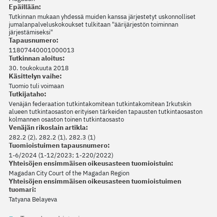
Epäillään:
Tutkinnan mukaan yhdessä muiden kanssa järjestetyt uskonnolliset
jumalanpalveluskokoukset tulkitaan "äärijärjestön toiminnan
järjestämiseksi"
Tapausnumero:
11807440001000013
Tutkinnan aloitus:
30. toukokuuta 2018
Käsittelyn vaihe:
Tuomio tuli voimaan
Tutkijataho:
Venäjän federaation tutkintakomitean tutkintakomitean Irkutskin
alueen tutkintaosaston erityisen tärkeiden tapausten tutkintaosaston
kolmannen osaston toinen tutkintaosasto
Venäjän rikoslain artikla:
282.2 (2), 282.2 (1), 282.3 (1)
Tuomioistuimen tapausnumero:
1-6/2024 (1-12/2023; 1-220/2022)
Yhteisöjen ensimmäisen oikeusasteen tuomioistuin:
Magadan City Court of the Magadan Region
Yhteisöjen ensimmäisen oikeusasteen tuomioistuimen
tuomari:
Tatyana Belayeva