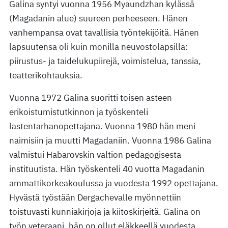
Galina syntyi vuonna 1956 Myaundzhan kylässä
(Magadanin alue) suureen perheeseen. Hänen
vanhempansa ovat tavallisia työntekijöitä. Hänen
lapsuutensa oli kuin monilla neuvostolapsilla:
piirustus- ja taidelukupiirejä, voimistelua, tanssia,
teatterikohtauksia.
Vuonna 1972 Galina suoritti toisen asteen
erikoistumistutkinnon ja työskenteli
lastentarhanopettajana. Vuonna 1980 hän meni
naimisiin ja muutti Magadaniin. Vuonna 1986 Galina
valmistui Habarovskin valtion pedagogisesta
instituutista. Hän työskenteli 40 vuotta Magadanin
ammattikorkeakoulussa ja vuodesta 1992 opettajana.
Hyvästä työstään Dergachevalle myönnettiin
toistuvasti kunniakirjoja ja kiitoskirjeitä. Galina on
työn veteraani, hän on ollut eläkkeellä vuodesta