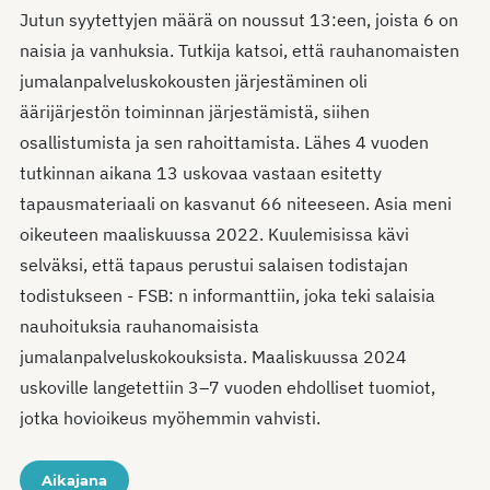
Jutun syytettyjen määrä on noussut 13:een, joista 6 on
naisia ja vanhuksia. Tutkija katsoi, että rauhanomaisten
jumalanpalveluskokousten järjestäminen oli
äärijärjestön toiminnan järjestämistä, siihen
osallistumista ja sen rahoittamista. Lähes 4 vuoden
tutkinnan aikana 13 uskovaa vastaan esitetty
tapausmateriaali on kasvanut 66 niteeseen. Asia meni
oikeuteen maaliskuussa 2022. Kuulemisissa kävi
selväksi, että tapaus perustui salaisen todistajan
todistukseen - FSB: n informanttiin, joka teki salaisia
nauhoituksia rauhanomaisista
jumalanpalveluskokouksista. Maaliskuussa 2024
uskoville langetettiin 3–7 vuoden ehdolliset tuomiot,
jotka hovioikeus myöhemmin vahvisti.
Aikajana