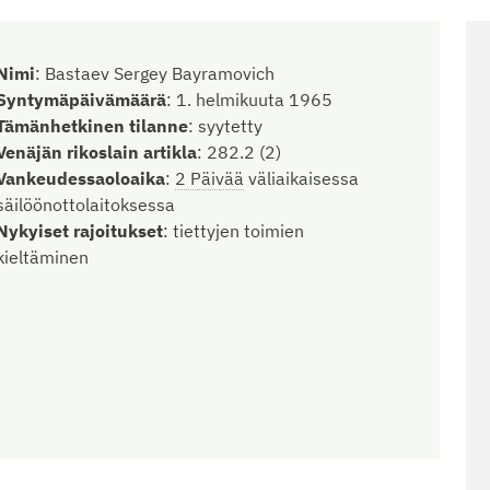
Nimi
:
Bastaev Sergey Bayramovich
Syntymäpäivämäärä
:
1. helmikuuta 1965
Tämänhetkinen tilanne
:
syytetty
Venäjän rikoslain artikla
:
282.2 (2)
Vankeudessaoloaika
:
2 Päivää
väliaikaisessa
säilöönottolaitoksessa
Nykyiset rajoitukset
:
tiettyjen toimien
kieltäminen