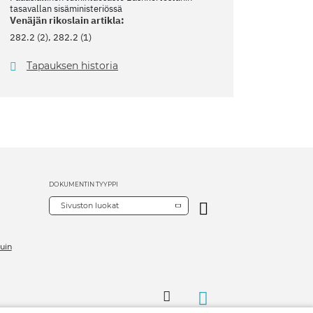
tasavallan sisäministeriössä
Venäjän rikoslain artikla:
282.2 (2), 282.2 (1)
Tapauksen historia
DOKUMENTIN TYYPPI
Sivuston luokat
uin