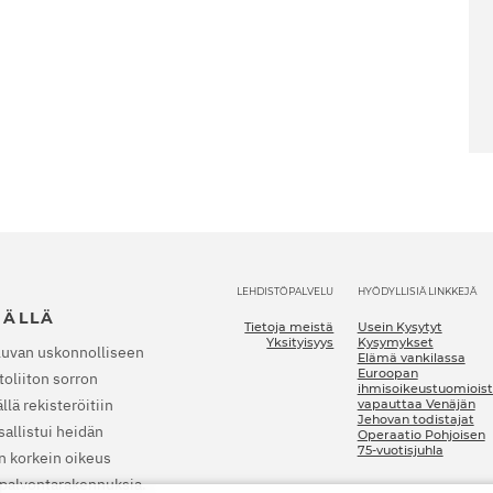
LEHDISTÖPALVELU
HYÖDYLLISIÄ LINKKEJÄ
JÄLLÄ
Tietoja meistä
Usein Kysytyt
Yksityisyys
Kysymykset
luvan uskonnolliseen
Elämä vankilassa
Euroopan
oliiton sorron
ihmisoikeustuomioist
lä rekisteröitiin
vapauttaa Venäjän
Jehovan todistajat
allistui heidän
Operaatio Pohjoisen
75-vuotisjuhla
n korkein oikeus
a palvontarakennuksia.