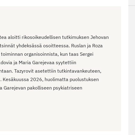
a aloitti rikosoikeudellisen tutkimuksen Jehovan
ietsinnät yhdeksässä osoitteessa. Ruslan ja Roza
n toiminnan organisoinnista, kun taas Sergei
dovia ja Maria Garejevaa syytettiin
ntaan. Tazyrovit asetettiin tutkintavankeuteen,
si. Kesäkuussa 2026, huolimatta puolustuksen
ia Garejevan pakolliseen psykiatriseen