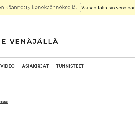
on käännetty konekäännöksellä.
Vaihda takaisin venäjää
NE VENÄJÄLLÄ
VIDEO
ASIAKIRJAT
TUNNISTEET
fassa