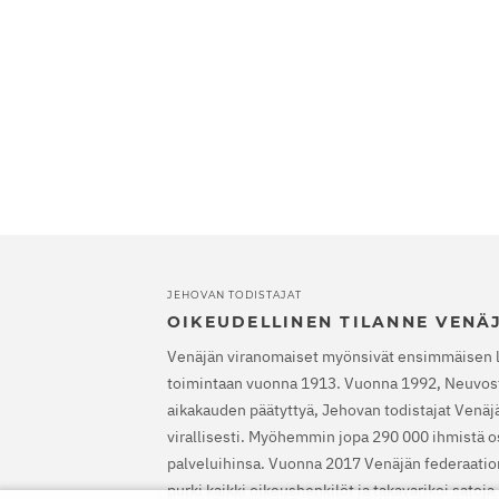
JEHOVAN TODISTAJAT
OIKEUDELLINEN TILANNE VENÄ
Venäjän viranomaiset myönsivät ensimmäisen 
toimintaan vuonna 1913. Vuonna 1992, Neuvost
aikakauden päätyttyä, Jehovan todistajat Venäjäl
virallisesti. Myöhemmin jopa 290 000 ihmistä os
palveluihinsa. Vuonna 2017 Venäjän federaatio
purki kaikki oikeushenkilöt ja takavarikoi satoj