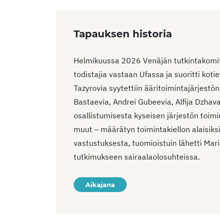
Tapauksen historia
Helmikuussa 2026 Venäjän tutkintakomite
todistajia vastaan Ufassa ja suoritti kot
Tazyrovia syytettiin ääritoimintajärjestö
Bastaevia, Andrei Gubeevia, Alfija Dzhava
osallistumisesta kyseisen järjestön toimi
muut – määrätyn toimintakiellon alaisik
vastustuksesta, tuomioistuin lähetti Mar
tutkimukseen sairaalaolosuhteissa.
Aikajana