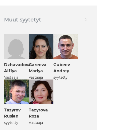
Muut syytetyt
Dzhavadova
Gareeva
Gubeev
Alfiya
Mariya
Andrey
Vastaaja
Vastaaja
syytetty
Tazyrov
Tazyrova
Ruslan
Roza
syytetty
Vastaaja