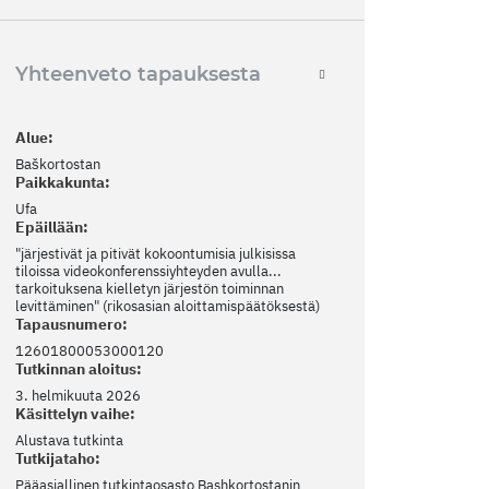
Yhteenveto tapauksesta
Alue:
Baškortostan
Paikkakunta:
Ufa
Epäillään:
"järjestivät ja pitivät kokoontumisia julkisissa
tiloissa videokonferenssiyhteyden avulla...
tarkoituksena kielletyn järjestön toiminnan
levittäminen" (rikosasian aloittamispäätöksestä)
Tapausnumero:
12601800053000120
Tutkinnan aloitus:
3. helmikuuta 2026
Käsittelyn vaihe:
Alustava tutkinta
Tutkijataho:
Pääasiallinen tutkintaosasto Bashkortostanin