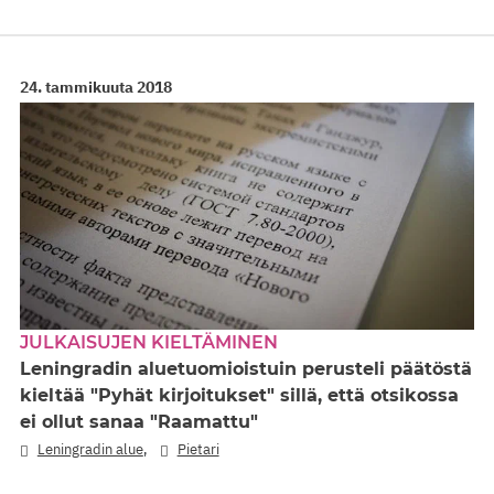
24. tammikuuta 2018
JULKAISUJEN KIELTÄMINEN
Leningradin aluetuomioistuin perusteli päätöstä
kieltää "Pyhät kirjoitukset" sillä, että otsikossa
ei ollut sanaa "Raamattu"
,
Leningradin alue
Pietari