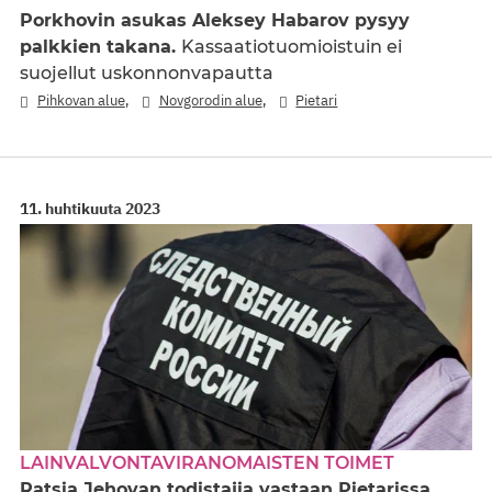
Porkhovin asukas Aleksey Habarov pysyy
palkkien takana.
Kassaatiotuomioistuin ei
suojellut uskonnonvapautta
,
,
Pihkovan alue
Novgorodin alue
Pietari
11. huhtikuuta 2023
LAINVALVONTAVIRANOMAISTEN TOIMET
Ratsia Jehovan todistajia vastaan Pietarissa.