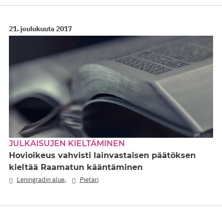
21. joulukuuta 2017
JULKAISUJEN KIELTÄMINEN
Hovioikeus vahvisti lainvastaisen päätöksen
kieltää Raamatun kääntäminen
,
Leningradin alue
Pietari