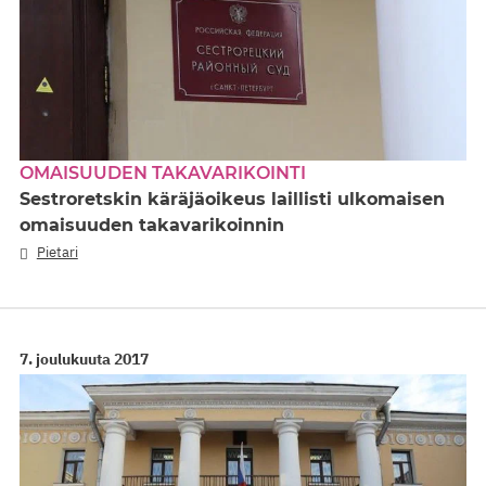
OMAISUUDEN TAKAVARIKOINTI
Sestroretskin käräjäoikeus laillisti ulkomaisen
omaisuuden takavarikoinnin
Pietari
7. joulukuuta 2017