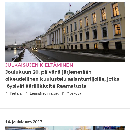
JULKAISUJEN KIELTÄMINEN
Joulukuun 20. päivänä järjestetään
oikeudellinen kuulustelu asiantuntijoille, jotka
löysivät ääriliikkeitä Raamatusta
,
,
Pietari
Leningradin alue
Moskova
14. joulukuuta 2017