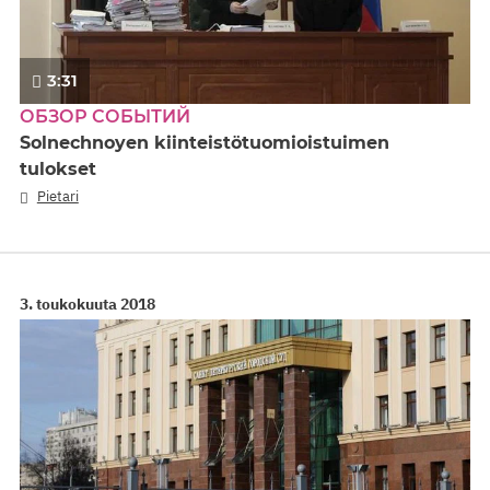
3:31
ОБЗОР СОБЫТИЙ
Solnechnoyen kiinteistötuomioistuimen
tulokset
Pietari
3. toukokuuta 2018