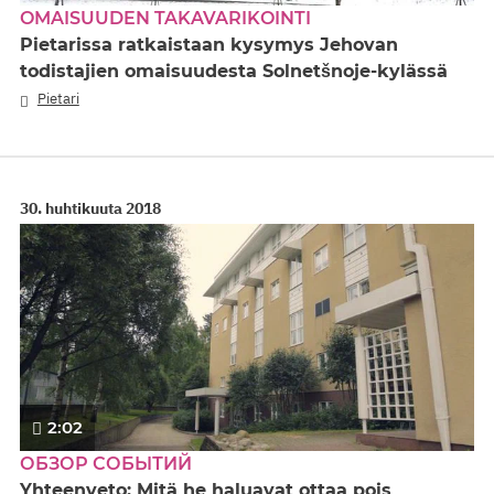
OMAISUUDEN TAKAVARIKOINTI
Pietarissa ratkaistaan kysymys Jehovan
todistajien omaisuudesta Solnetšnoje-kylässä
Pietari
30. huhtikuuta 2018
2:02
ОБЗОР СОБЫТИЙ
Yhteenveto: Mitä he haluavat ottaa pois