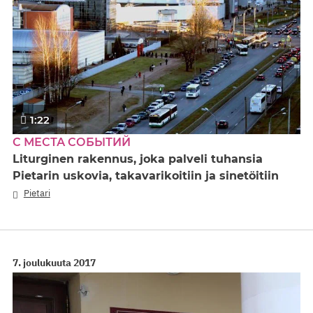
1:22
С МЕСТА СОБЫТИЙ
Liturginen rakennus, joka palveli tuhansia
Pietarin uskovia, takavarikoitiin ja sinetöitiin
Pietari
7. joulukuuta 2017