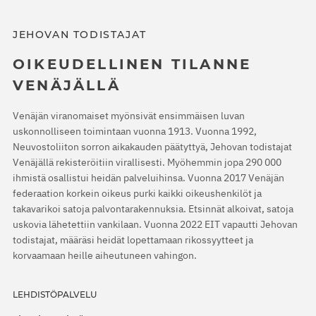
JEHOVAN TODISTAJAT
OIKEUDELLINEN TILANNE
VENÄJÄLLÄ
Venäjän viranomaiset myönsivät ensimmäisen luvan
uskonnolliseen toimintaan vuonna 1913. Vuonna 1992,
Neuvostoliiton sorron aikakauden päätyttyä, Jehovan todistajat
Venäjällä rekisteröitiin virallisesti. Myöhemmin jopa 290 000
ihmistä osallistui heidän palveluihinsa. Vuonna 2017 Venäjän
federaation korkein oikeus purki kaikki oikeushenkilöt ja
takavarikoi satoja palvontarakennuksia. Etsinnät alkoivat, satoja
uskovia lähetettiin vankilaan. Vuonna 2022 EIT vapautti Jehovan
todistajat, määräsi heidät lopettamaan rikossyytteet ja
korvaamaan heille aiheutuneen vahingon.
LEHDISTÖPALVELU