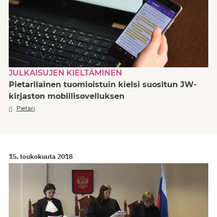
JULKAISUJEN KIELTÄMINEN
Pietarilainen tuomioistuin kielsi suositun JW-
kirjaston mobiilisovelluksen
Pietari
15. toukokuuta 2018