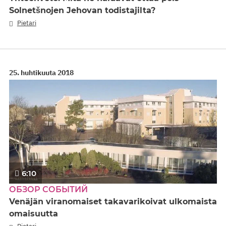
Solnetšnojen Jehovan todistajilta?
Pietari
25. huhtikuuta 2018
6:10
ОБЗОР СОБЫТИЙ
Venäjän viranomaiset takavarikoivat ulkomaista
omaisuutta