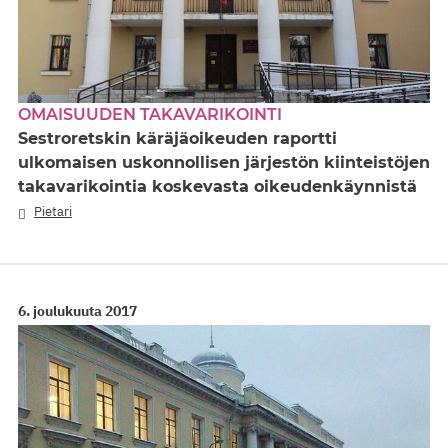
OMAISUUDEN TAKAVARIKOINTI
Sestroretskin käräjäoikeuden raportti
ulkomaisen uskonnollisen järjestön kiinteistöjen
takavarikointia koskevasta oikeudenkäynnistä
Pietari
6. joulukuuta 2017