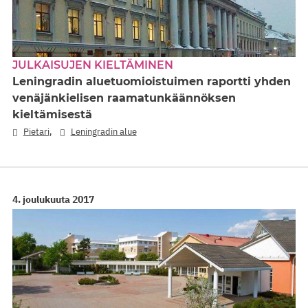
JULKAISUJEN KIELTÄMINEN
Leningradin aluetuomioistuimen raportti yhden
venäjänkielisen raamatunkäännöksen
kieltämisestä
,
Pietari
Leningradin alue
4. joulukuuta 2017