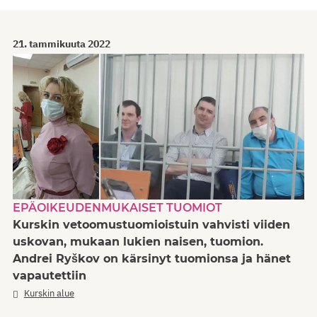
21. tammikuuta 2022
EPÄOIKEUDENMUKAISET TUOMIOT
Kurskin vetoomustuomioistuin vahvisti viiden
uskovan, mukaan lukien naisen, tuomion.
Andrei Ryškov on kärsinyt tuomionsa ja hänet
vapautettiin
Kurskin alue