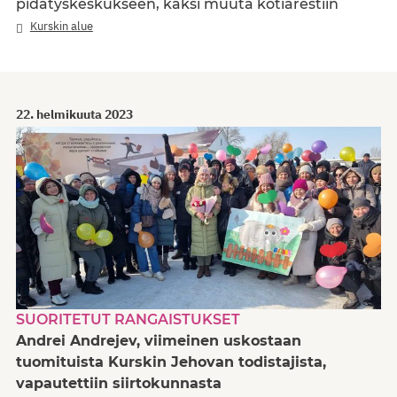
pidätyskeskukseen, kaksi muuta kotiarestiin
Kurskin alue
22. helmikuuta 2023
SUORITETUT RANGAISTUKSET
Andrei Andrejev, viimeinen uskostaan
tuomituista Kurskin Jehovan todistajista,
vapautettiin siirtokunnasta