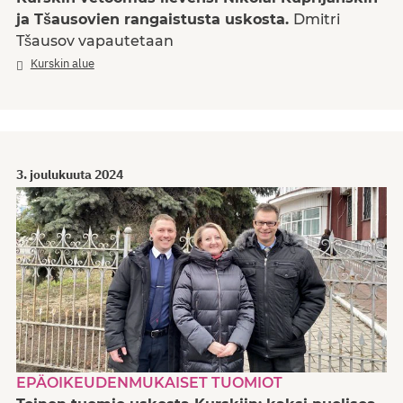
ja Tšausovien rangaistusta uskosta.
Dmitri
Tšausov vapautetaan
Kurskin alue
3. joulukuuta 2024
EPÄOIKEUDENMUKAISET TUOMIOT