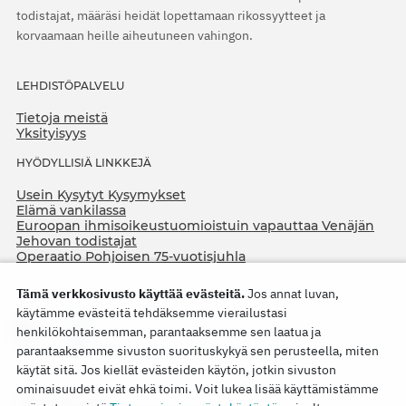
todistajat, määräsi heidät lopettamaan rikossyytteet ja
korvaamaan heille aiheutuneen vahingon.
LEHDISTÖPALVELU
Tietoja meistä
Yksityisyys
HYÖDYLLISIÄ LINKKEJÄ
Usein Kysytyt Kysymykset
Elämä vankilassa
Euroopan ihmisoikeustuomioistuin vapauttaa Venäjän
Jehovan todistajat
Operaatio Pohjoisen 75-vuotisjuhla
Tämä verkkosivusto käyttää evästeitä.
Jos annat luvan,
käytämme evästeitä tehdäksemme vierailustasi
henkilökohtaisemman, parantaaksemme sen laatua ja
parantaaksemme sivuston suorituskykyä sen perusteella, miten
käytät sitä. Jos kiellät evästeiden käytön, jotkin sivuston
ominaisuudet eivät ehkä toimi. Voit lukea lisää käyttämistämme
Copyright © 2026