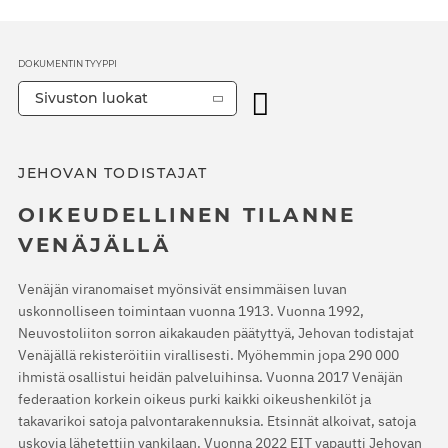
DOKUMENTIN TYYPPI
Sivuston luokat
JEHOVAN TODISTAJAT
OIKEUDELLINEN TILANNE
VENÄJÄLLÄ
Venäjän viranomaiset myönsivät ensimmäisen luvan
uskonnolliseen toimintaan vuonna 1913. Vuonna 1992,
Neuvostoliiton sorron aikakauden päätyttyä, Jehovan todistajat
Venäjällä rekisteröitiin virallisesti. Myöhemmin jopa 290 000
ihmistä osallistui heidän palveluihinsa. Vuonna 2017 Venäjän
federaation korkein oikeus purki kaikki oikeushenkilöt ja
takavarikoi satoja palvontarakennuksia. Etsinnät alkoivat, satoja
uskovia lähetettiin vankilaan. Vuonna 2022 EIT vapautti Jehovan