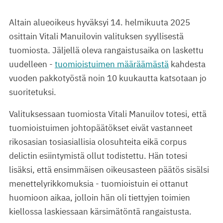
Altain alueoikeus hyväksyi 14. helmikuuta 2025
osittain Vitali Manuilovin valituksen syyllisestä
tuomiosta. Jäljellä oleva rangaistusaika on laskettu
uudelleen -
tuomioistuimen määräämästä
kahdesta
vuoden pakkotyöstä noin 10 kuukautta katsotaan jo
suoritetuksi.
Valituksessaan tuomiosta Vitali Manuilov totesi, että
tuomioistuimen johtopäätökset eivät vastanneet
rikosasian tosiasiallisia olosuhteita eikä corpus
delictin esiintymistä ollut todistettu. Hän totesi
lisäksi, että ensimmäisen oikeusasteen päätös sisälsi
menettelyrikkomuksia - tuomioistuin ei ottanut
huomioon aikaa, jolloin hän oli tiettyjen toimien
kiellossa laskiessaan kärsimätöntä rangaistusta.