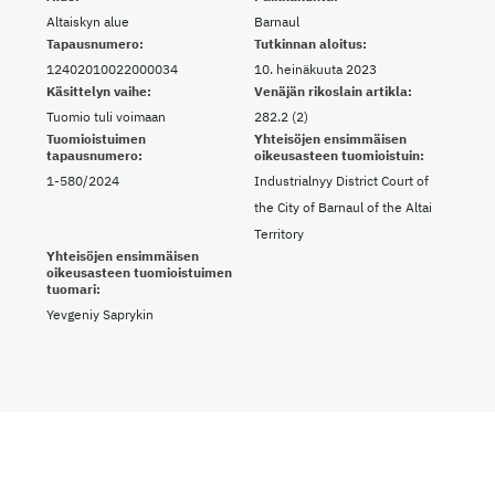
Altaiskyn alue
Barnaul
Tapausnumero:
Tutkinnan aloitus:
12402010022000034
10. heinäkuuta 2023
Käsittelyn vaihe:
Venäjän rikoslain artikla:
Tuomio tuli voimaan
282.2 (2)
Tuomioistuimen
Yhteisöjen ensimmäisen
tapausnumero:
oikeusasteen tuomioistuin:
1-580/2024
Industrialnyy District Court of
the City of Barnaul of the Altai
Territory
Yhteisöjen ensimmäisen
oikeusasteen tuomioistuimen
tuomari:
Yevgeniy Saprykin