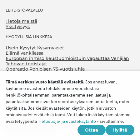
LEHDISTÖPALVELU
Tietoja meistä
Yksityisyys
HYÖDYLLISIÄ LINKKEJÄ
Usein Kysytyt Kysymykset
Elämä vankilassa
Euroopan ihmisoikeustuomioistuin vapauttaa Venäjän
Jehovan todistajat
Operaatio Pohjoisen 75-vuotisjuhla
Tämä verkkosivusto käyttää evästeitä.
Jos annat luvan,
käytämme evästeitä tehdäksemme vierailustasi
henkilökohtaisemman, parantaaksemme sen laatua ja
parantaaksemme sivuston suorituskykyä sen perusteella, miten
käytät sitä. Jos kiellät evästeiden käytön, jotkin sivuston
ominaisuudet eivät ehkä toimi. Voit lukea lisää käyttämistämme
Copyright © 2026
evästetyypeistä
Tietosuoja- ja evästekäytäntö -
sivultamme.
Watch Tower Bible and Tract Society of Korea.
Ottaa
Hylätä
Kaikki oikeudet pidätetään.