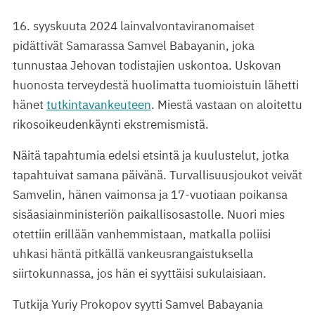
16. syyskuuta 2024 lainvalvontaviranomaiset
pidättivät Samarassa Samvel Babayanin, joka
tunnustaa Jehovan todistajien uskontoa. Uskovan
huonosta terveydestä huolimatta tuomioistuin lähetti
hänet
tutkintavankeuteen
. Miestä vastaan on aloitettu
rikosoikeudenkäynti ekstremismistä.
Näitä tapahtumia edelsi etsintä ja kuulustelut, jotka
tapahtuivat samana päivänä. Turvallisuusjoukot veivät
Samvelin, hänen vaimonsa ja 17-vuotiaan poikansa
sisäasiainministeriön paikallisosastolle. Nuori mies
otettiin erillään vanhemmistaan, matkalla poliisi
uhkasi häntä pitkällä vankeusrangaistuksella
siirtokunnassa, jos hän ei syyttäisi sukulaisiaan.
Tutkija Yuriy Prokopov syytti Samvel Babayania