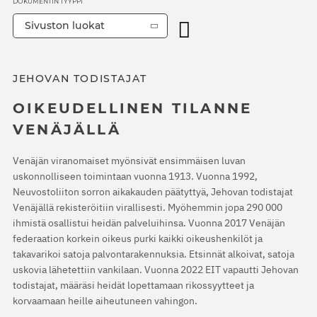
DOKUMENTIN TYYPPI
Sivuston luokat
JEHOVAN TODISTAJAT
OIKEUDELLINEN TILANNE
VENÄJÄLLÄ
Venäjän viranomaiset myönsivät ensimmäisen luvan
uskonnolliseen toimintaan vuonna 1913. Vuonna 1992,
Neuvostoliiton sorron aikakauden päätyttyä, Jehovan todistajat
Venäjällä rekisteröitiin virallisesti. Myöhemmin jopa 290 000
ihmistä osallistui heidän palveluihinsa. Vuonna 2017 Venäjän
federaation korkein oikeus purki kaikki oikeushenkilöt ja
takavarikoi satoja palvontarakennuksia. Etsinnät alkoivat, satoja
uskovia lähetettiin vankilaan. Vuonna 2022 EIT vapautti Jehovan
todistajat, määräsi heidät lopettamaan rikossyytteet ja
korvaamaan heille aiheutuneen vahingon.