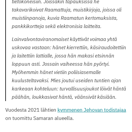
tietokoneisiin. Joissakin tapauksissa he
takavarikoivat Raamattuja, muistikirjoja, joissa oli
muistiinpanoja, kuvia Raamatun kertomuksista,
pankkikortteja sekä elektronisia laitteita.
Lainvalvontaviranomaiset käyttivät voimaa yhtä
uskovaa vastaan: hänet kierrettiin, käsiraudoitettiin
ja laitettiin lattialle, jossa hän makasi etsinnän
loppuun asti. Jossain vaiheessa hän pyörtyi.
Myöhemmin hänet vietiin poliisiasemalle
kuulusteltavaksi. Mies joutui useiden tuntien ajan
karkeaan kohteluun: turvallisuusjoukot löivät häntä
päähän, loukkasivat häntä, väänsivät käsiään.
Vuodesta 2021 lähtien
kymmenen Jehovan todistajaa
on tuomittu Samaran alueella.