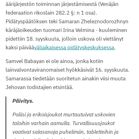
äärijärjestön toiminnan järjestämisestä (Venäjän
federaation rikoslain 282.2 §: n 1 osa).
Pidätyspäätöksen teki Samaran Zheleznodorozhnyn
käräjäoikeuden tuomari Irina Velmina - kuuleminen
pidettiin 18. syyskuuta, jolloin uskova oli viettänyt
kaksi päivää
väliaikaisessa pidätyskeskuksessa
.
Samvel Babayan ei ole ainoa, jonka kotiin
lainvalvontaviranomaiset hyökkäsivät 16. syyskuuta.
Samarassa tiedetään suoritetun ainakin viisi muuta
Jehovan todistajien etsintää.
Päivitys.
Poliisi ja erikoisjoukot murtautuivat uskovien
taloihin varhain aamulla. Turvallisuusjoukot
vaativat salasanoja puhelimiin, tabletteihin ja