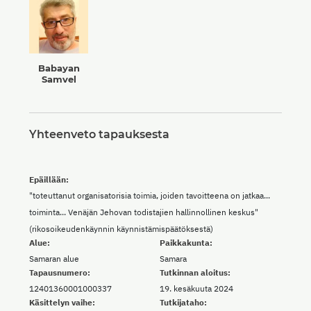
Babayan
Samvel
Yhteenveto tapauksesta
Epäillään:
"toteuttanut organisatorisia toimia, joiden tavoitteena on jatkaa...
toiminta... Venäjän Jehovan todistajien hallinnollinen keskus"
(rikosoikeudenkäynnin käynnistämispäätöksestä)
Alue:
Paikkakunta:
Samaran alue
Samara
Tapausnumero:
Tutkinnan aloitus:
12401360001000337
19. kesäkuuta 2024
Käsittelyn vaihe:
Tutkijataho: