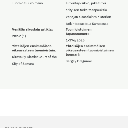
Tuomio tuli voimaan
Tutkintayksikkö, joka tutkii
erityisen tärkeitä tapauksia
Venäjän sisäasiainministeriön
tutkintaosastolla Samarassa
Venäjän rikoslain artikla:
Tuomioistuimen
tapausnumero:
282.2 (1)
1-376/2025
Yhteisöjen ensimmäisen
Yhteisöjen ensimmäisen
oikeusasteen tuomioistuin:
oikeusasteen tuomioistuimen
tuomari:
Kirovskiy District Court of the
Sergey Dragunov
City of Samara