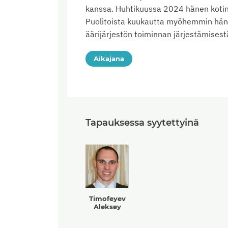
kanssa. Huhtikuussa 2024 hänen kotinsa
Puolitoista kuukautta myöhemmin hänet 
äärijärjestön toiminnan järjestämises
Aikajana
Tapauksessa syytettyinä
Timofeyev
Aleksey