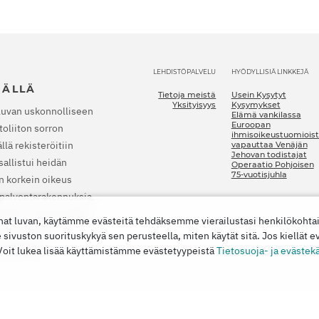
LEHDISTÖPALVELU
HYÖDYLLISIÄ LINKKEJÄ
JÄLLÄ
Tietoja meistä
Usein Kysytyt
Yksityisyys
Kysymykset
luvan uskonnolliseen
Elämä vankilassa
Euroopan
oliiton sorron
ihmisoikeustuomioist
lä rekisteröitiin
vapauttaa Venäjän
Jehovan todistajat
allistui heidän
Operaatio Pohjoisen
75-vuotisjuhla
n korkein oikeus
a palvontarakennuksia.
nkilaan. Vuonna 2022
nat luvan, käytämme evästeitä tehdäksemme vierailustasi henkilökoht
t lopettamaan
vuston suorituskykyä sen perusteella, miten käytät sitä. Jos kiellät e
 vahingon.
 Voit lukea lisää käyttämistämme evästetyypeistä
Tietosuoja- ja evästek