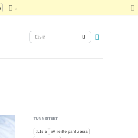
n
TUNNISTEET
Etsiä
Vireille pantu asia