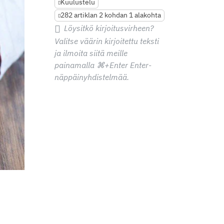
Kuulustelu
282 artiklan 2 kohdan 1 alakohta
Löysitkö kirjoitusvirheen?
Valitse väärin kirjoitettu teksti
ja ilmoita siitä meille
painamalla
⌘+Enter
Enter-
näppäinyhdistelmää.