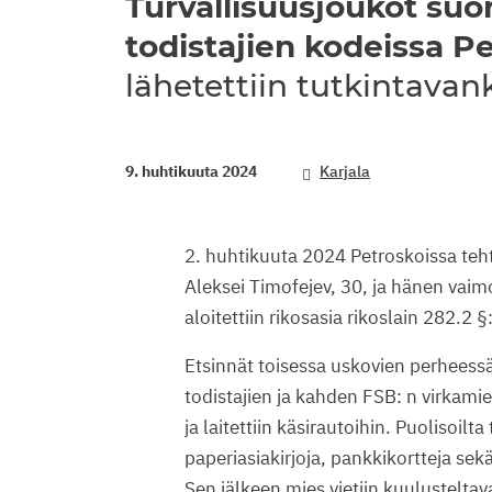
Turvallisuusjoukot suor
todistajien kodeissa P
lähetettiin tutkintava
9. huhtikuuta 2024
Karjala
2. huhtikuuta 2024 Petroskoissa teht
Aleksei Timofejev, 30, ja hänen vaimo
aloitettiin rikosasia rikoslain 282.2 
Etsinnät toisessa uskovien perheessä 
todistajien ja kahden FSB: n virkamie
ja laitettiin käsirautoihin. Puolisoilta
paperiasiakirjoja, pankkikortteja sek
Sen jälkeen mies vietiin kuulusteltav