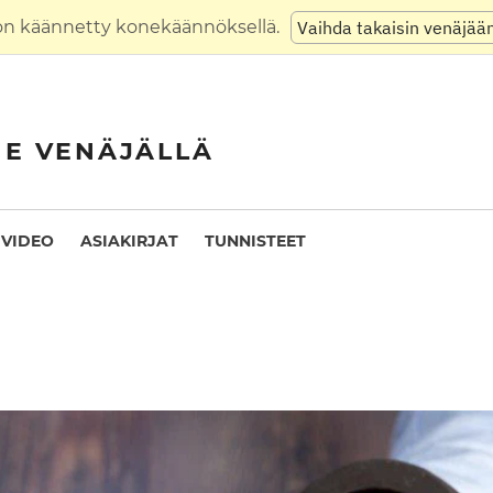
on käännetty konekäännöksellä.
Vaihda takaisin venäjää
NE VENÄJÄLLÄ
VIDEO
ASIAKIRJAT
TUNNISTEET