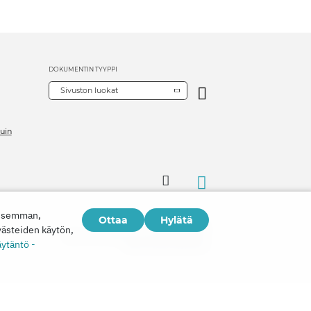
DOKUMENTIN TYYPPI
Sivuston luokat
uin
aisemman,
Ottaa
Hylätä
Copyright © 2026
västeiden käytön,
Watch Tower Bible and Tract Society of Korea.
äytäntö -
Kaikki oikeudet pidätetään.