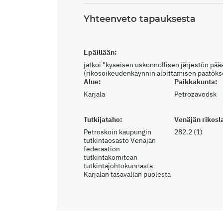
Yhteenveto tapauksesta
Epäillään:
jatkoi "kyseisen uskonnollisen järjestön pää
(rikosoikeudenkäynnin aloittamisen päätökse
Alue:
Paikkakunta:
Karjala
Petrozavodsk
Tutkijataho:
Venäjän rikosla
Petroskoin kaupungin
282.2 (1)
tutkintaosasto Venäjän
federaation
tutkintakomitean
tutkintajohtokunnasta
Karjalan tasavallan puolesta