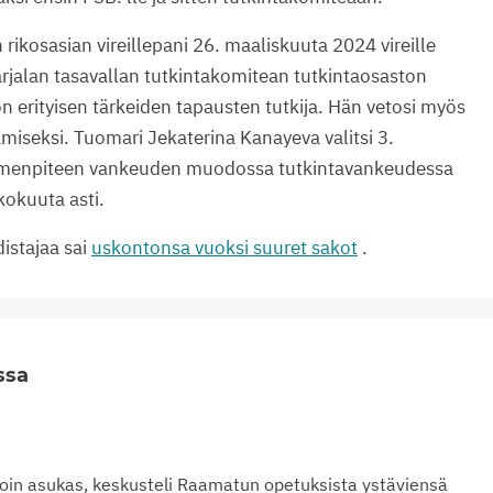
rikosasian vireillepani 26. maaliskuuta 2024 vireille
arjalan tasavallan tutkintakomitean tutkintaosaston
 erityisen tärkeiden tapausten tutkija. Hän vetosi myös
miseksi. Tuomari Jekaterina Kanayeva valitsi 3.
toimenpiteen vankeuden muodossa tutkintavankeudessa
kokuuta asti.
istajaa sai
uskontonsa vuoksi suuret sakot
.
ssa
koin asukas, keskusteli Raamatun opetuksista ystäviensä