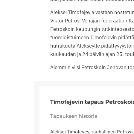
Aleksei Timofejevia vastaan nostetun 
Viktor Petrov, Venäjän federaation K
Petroskoin kaupungin tutkintaosaston
tuomioistuimeen Timofejevin pidättä
huhtikuuta Alekseylle pidättyvyys
kuukauden ja 24 päivän ajan 25. tou
Aiemmin viisi Petroskoin Jehovan tod
Timofejevin tapaus Petroskoi
Tapauksen historia
Aleksei Timofeyev, rauhallinen Petros