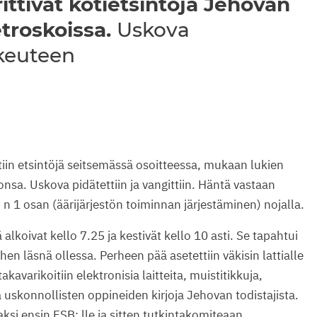
ittivat kotietsintöjä Jehovan
etroskoissa.
Uskova
nkeuteen
iin etsintöjä seitsemässä osoitteessa, mukaan lukien
nsa. Uskova pidätettiin ja vangittiin. Häntä vastaan
§: n 1 osan (äärijärjestön toiminnan järjestäminen) nojalla.
alkoivat kello 7.25 ja kestivät kello 10 asti. Se tapahtui
hen läsnä ollessa. Perheen pää asetettiin väkisin lattialle
 takavarikoitiin elektronisia laitteita, muistitikkuja,
ä uskonnollisten oppineiden kirjoja Jehovan todistajista.
aksi ensin FSB: lle ja sitten tutkintakomiteaan.