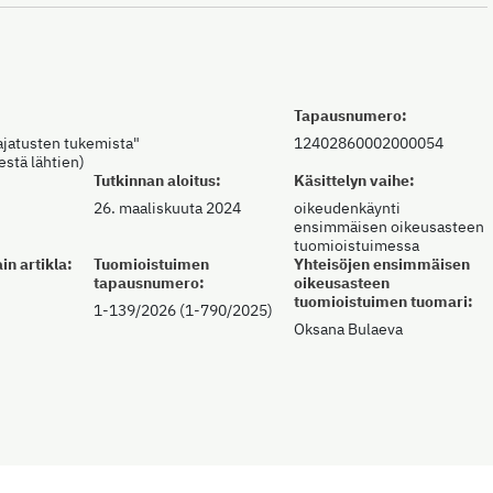
Tapausnumero:
ajatusten tukemista"
12402860002000054
stä lähtien)
Tutkinnan aloitus:
Käsittelyn vaihe:
26. maaliskuuta 2024
oikeudenkäynti
ensimmäisen oikeusasteen
tuomioistuimessa
in artikla:
Tuomioistuimen
Yhteisöjen ensimmäisen
tapausnumero:
oikeusasteen
tuomioistuimen tuomari:
1-139/2026 (1-790/2025)
Oksana Bulaeva