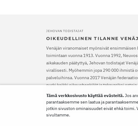
JEHOVAN TODISTAJAT
OIKEUDELLINEN TILANNE VENÄ
Venäjän viranomaiset myönsivät ensimmäisen 
toimintaan vuonna 1913. Vuonna 1992, Neuvost
aikakauden päätyttyä, Jehovan todistajat Venäjäl
virallisesti. Myöhemmin jopa 290 000 ihmistä os
palveluihinsa. Vuonna 2017 Venäjän federaatio
purki kaikki oikeushenkilöt ja takavarikoi satoj
Etsinnät alkoivat, satoja uskovia lähetettiin va
Tämä verkkosivusto käyttää evästeitä.
Jos an
EIT vapautti Jehovan todistajat, määräsi heidä
parantaaksemme sen laatua ja parantaaksemme si
rikossyytteet ja korvaamaan heille aiheutuneen
jotkin sivuston ominaisuudet eivät ehkä toimi.
sivultamme.