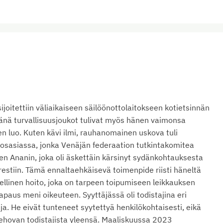
sijoitettiin väliaikaiseen säilöönottolaitokseen kotietsinnän
änä turvallisuusjoukot tulivat myös hänen vaimonsa
 luo. Kuten kävi ilmi, rauhanomainen uskova tuli
ikosasiassa, jonka Venäjän federaation tutkintakomitea
en Ananin, joka oli äskettäin kärsinyt sydänkohtauksesta
arestiin. Tämä ennaltaehkäisevä toimenpide riisti häneltä
ellinen hoito, joka on tarpeen toipumiseen leikkauksen
aus meni oikeuteen. Syyttäjässä oli todistajina eri
ja. He eivät tunteneet syytettyä henkilökohtaisesti, eikä
Jehovan todistajista yleensä. Maaliskuussa 2023