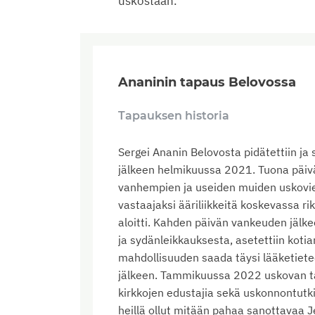
uskostaan.
Ananinin tapaus Belovossa
Tapauksen historia
Sergei Ananin Belovosta pidätettiin ja 
jälkeen helmikuussa 2021. Tuona päiv
vanhempien ja useiden muiden uskovien
vastaajaksi ääriliikkeitä koskevassa r
aloitti. Kahden päivän vankeuden jälke
ja sydänleikkauksesta, asetettiin koti
mahdollisuuden saada täysi lääketiete
jälkeen. Tammikuussa 2022 uskovan tap
kirkkojen edustajia sekä uskonnontutki
heillä ollut mitään pahaa sanottavaa 