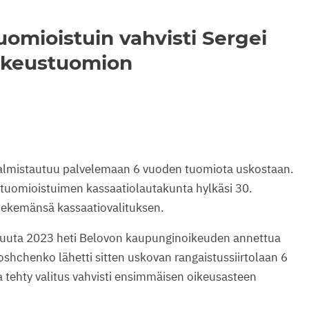
omioistuin vahvisti Sergei
nkeustuomion
almistautuu palvelemaan 6 vuoden tuomiota uskostaan.
uomioistuimen kassaatiolautakunta hylkäsi 30.
ekemänsä kassaatiovalituksen.
skuuta 2023 heti Belovon kaupunginoikeuden annettua
oshchenko lähetti sitten uskovan rangaistussiirtolaan 6
tehty valitus vahvisti ensimmäisen oikeusasteen