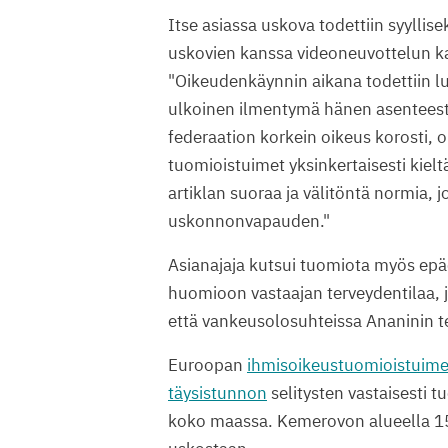
Itse asiassa uskova todettiin syyll
uskovien kanssa videoneuvottelun kau
"Oikeudenkäynnin aikana todettiin luo
ulkoinen ilmentymä hänen asenteesta
federaation korkein oikeus korosti, on
tuomioistuimet yksinkertaisesti kiel
artiklan suoraa ja välitöntä normia,
uskonnonvapauden."
Asianajaja kutsui tuomiota myös epä
huomioon vastaajan terveydentilaa, 
että vankeusolosuhteissa Ananinin te
Euroopan
ihmisoikeustuomioistuim
täysistunnon
selitysten vastaisesti t
koko maassa. Kemerovon alueella 15 u