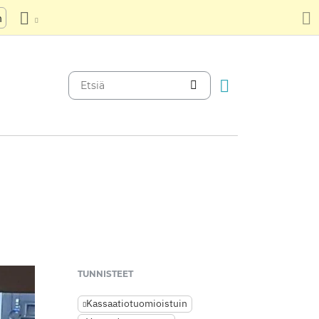
n
TUNNISTEET
Kassaatiotuomioistuin