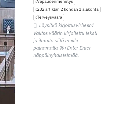
Vapaudenmenetys
282 artiklan 2 kohdan 1 alakohta
Terveysvaara
Löysitkö kirjoitusvirheen?
Valitse väärin kirjoitettu teksti
ja ilmoita siitä meille
painamalla
⌘+Enter
Enter-
näppäinyhdistelmää.