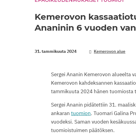
EPÄOIKEUDENMUKAISET TUOMIOT
Kemerovon kassaatiotu
Ananinin 6 vuoden va
31. tammikuuta 2024
Kemerovon alue
Sergei Ananin Kemerovon alueelta v
Kemerovon kahdeksannen kassaatiot
tammikuuta 2024 hänen tuomiosta t
Sergei Ananin pidätettiin 31. maali
ankaran
tuomion
. Tuomari Galina Pr
vuodeksi. Saman vuoden kesäkuussa 
tuomioistuimen päätöksen.