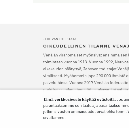
JEHOVAN TODISTAJAT
OIKEUDELLINEN TILANNE VENÄ
Venäjän viranomaiset myönsivät ensimmäisen 
toimintaan vuonna 1913. Vuonna 1992, Neuvost
aikakauden päätyttyä, Jehovan todistajat Venäjäl
virallisesti. Myöhemmin jopa 290 000 ihmistä os
palveluihinsa. Vuonna 2017 Venäjän federaatio
purki kaikki oikeushenkilöt ja takavarikoi satoj
Etsinnät alkoivat, satoja uskovia lähetettiin va
Tämä verkkosivusto käyttää evästeitä.
Jos an
EIT vapautti Jehovan todistajat, määräsi heidä
parantaaksemme sen laatua ja parantaaksemme si
rikossyytteet ja korvaamaan heille aiheutuneen
jotkin sivuston ominaisuudet eivät ehkä toimi.
sivultamme.