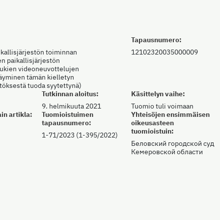
Tapausnumero:
ikallisjärjestön toiminnan
12102320035000009
en paikallisjärjestön
lukien videoneuvottelujen
käyminen tämän kielletyn
töksestä tuoda syytettynä)
Tutkinnan aloitus:
Käsittelyn vaihe:
9. helmikuuta 2021
Tuomio tuli voimaan
in artikla:
Tuomioistuimen
Yhteisöjen ensimmäisen
tapausnumero:
oikeusasteen
tuomioistuin:
1-71/2023 (1-395/2022)
Беловский городской суд
Кемеровской области