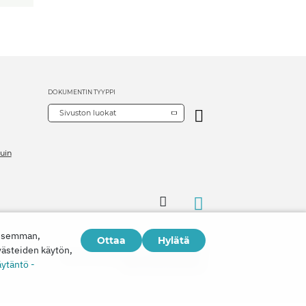
DOKUMENTIN TYYPPI
Sivuston luokat
uin
aisemman,
Ottaa
Hylätä
Copyright © 2026
västeiden käytön,
Watch Tower Bible and Tract Society of Korea.
äytäntö -
Kaikki oikeudet pidätetään.