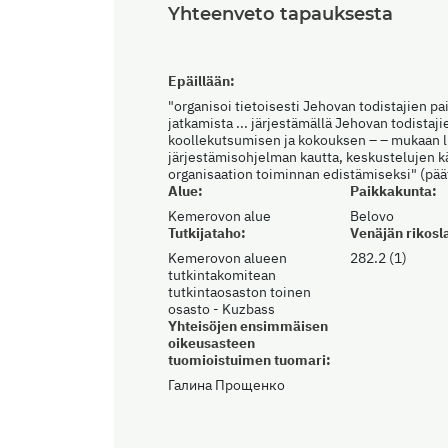
Yhteenveto tapauksesta
Epäillään:
"organisoi tietoisesti Jehovan todistajien pa
jatkamista ... järjestämällä Jehovan todistaji
koollekutsumisen ja kokouksen – – mukaan 
järjestämisohjelman kautta, keskustelujen 
organisaation toiminnan edistämiseksi" (pää
Alue:
Paikkakunta:
Kemerovon alue
Belovo
Tutkijataho:
Venäjän rikosla
Kemerovon alueen
282.2 (1)
tutkintakomitean
tutkintaosaston toinen
osasto - Kuzbass
Yhteisöjen ensimmäisen
oikeusasteen
tuomioistuimen tuomari:
Галина Прощенко