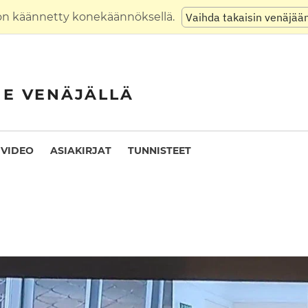
on käännetty konekäännöksellä.
Vaihda takaisin venäjää
NE VENÄJÄLLÄ
VIDEO
ASIAKIRJAT
TUNNISTEET