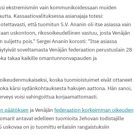
iseksi ekstremismiin vain kommunikoidessaan muiden
tta. Kassaatiovalituksessa asianajaja totesi:
tettavasti, että tuomitun S.V. Ananin oli itse asiassa vain
an uskontoon, rikosoikeudellinen vastuu, josta Venäjän
 suljettu pois." Sergei Ananin korosti: "Itse asiassa
täytyivät soveltamasta Venäjän federaation perustuslain 28
 joka takaa kaikille omantunnonvapauden ja
oikeudenmukaiseksi, koska tuomioistuimet eivät ottaneet
joka kärsi sydänkohtauksesta hakujen aattona. Hän sanoi,
rveys voisi vahingoittua korjaamattomasti.
en päätöksen
ja Venäjän
federaation korkeimman oikeuden
uomarit antavat edelleen tuomioita Jehovan todistajille
skovaa on jo tuomittu erilaisiin rangaistuksiin