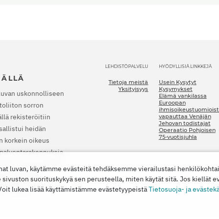
LEHDISTÖPALVELU
HYÖDYLLISIÄ LINKKEJÄ
JÄLLÄ
Tietoja meistä
Usein Kysytyt
Yksityisyys
Kysymykset
luvan uskonnolliseen
Elämä vankilassa
Euroopan
oliiton sorron
ihmisoikeustuomioist
lä rekisteröitiin
vapauttaa Venäjän
Jehovan todistajat
allistui heidän
Operaatio Pohjoisen
75-vuotisjuhla
n korkein oikeus
a palvontarakennuksia.
nkilaan. Vuonna 2022
nat luvan, käytämme evästeitä tehdäksemme vierailustasi henkilökoht
t lopettamaan
vuston suorituskykyä sen perusteella, miten käytät sitä. Jos kiellät e
 vahingon.
 Voit lukea lisää käyttämistämme evästetyypeistä
Tietosuoja- ja evästek