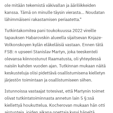
ole mitään tekemistä väkivallan ja ääriliikkeiden
kanssa. Tämä on minulle täysin vierasta... Noudatan
lähimmäiseni rakastamisen periaatetta."
Tutkintakomitea pani toukokuussa 2022 vireille
tapauksen Habarovskin alueella sijaitsevan Knjaze-
Volkonskoyen kylän eläkeläisiä vastaan. Ennen tätä
FSB: n upseeri Stanislav Martyn, joka teeskenteli
olevansa kiinnostunut Raamatusta, oli yhteydessä
naisiin kahden vuoden ajan. Tutkinnan mukaan näitä
keskusteluja olisi pidettävä osallistumisena kielletyn
järjestön toimintaan ja osallistumiseen siihen.
Istunnoissa vastaajat totesivat, että Martynin toimet
olivat tutkintatoiminnasta annetun lain 5 §:ssä
kiellettyä houkuttelua. Kocherovan mukaan hän otti
ajotunteja, joiden aikana opettaja kysyi häneltä