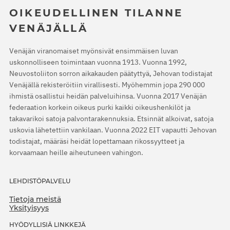
OIKEUDELLINEN TILANNE
VENÄJÄLLÄ
Venäjän viranomaiset myönsivät ensimmäisen luvan
uskonnolliseen toimintaan vuonna 1913. Vuonna 1992,
Neuvostoliiton sorron aikakauden päätyttyä, Jehovan todistajat
Venäjällä rekisteröitiin virallisesti. Myöhemmin jopa 290 000
ihmistä osallistui heidän palveluihinsa. Vuonna 2017 Venäjän
federaation korkein oikeus purki kaikki oikeushenkilöt ja
takavarikoi satoja palvontarakennuksia. Etsinnät alkoivat, satoja
uskovia lähetettiin vankilaan. Vuonna 2022 EIT vapautti Jehovan
todistajat, määräsi heidät lopettamaan rikossyytteet ja
korvaamaan heille aiheutuneen vahingon.
LEHDISTÖPALVELU
Tietoja meistä
Yksityisyys
HYÖDYLLISIÄ LINKKEJÄ