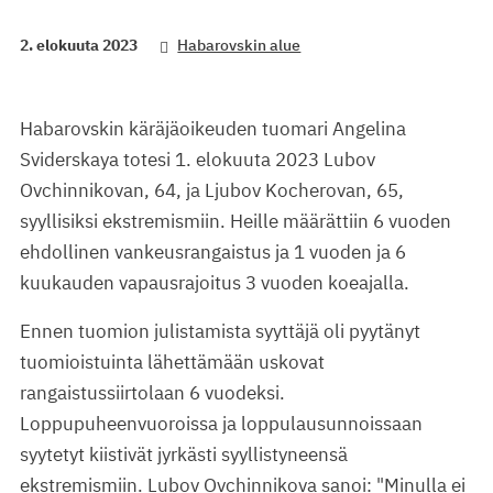
2. elokuuta 2023
Habarovskin alue
Habarovskin käräjäoikeuden tuomari Angelina
Sviderskaya totesi 1. elokuuta 2023 Lubov
Ovchinnikovan, 64, ja Ljubov Kocherovan, 65,
syyllisiksi ekstremismiin. Heille määrättiin 6 vuoden
ehdollinen vankeusrangaistus ja 1 vuoden ja 6
kuukauden vapausrajoitus 3 vuoden koeajalla.
Ennen tuomion julistamista syyttäjä oli pyytänyt
tuomioistuinta lähettämään uskovat
rangaistussiirtolaan 6 vuodeksi.
Loppupuheenvuoroissa ja loppulausunnoissaan
syytetyt kiistivät jyrkästi syyllistyneensä
ekstremismiin. Lubov Ovchinnikova sanoi: "Minulla ei