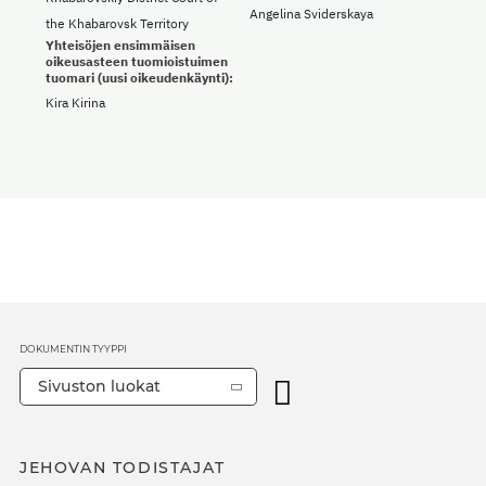
Angelina Sviderskaya
the Khabarovsk Territory
Yhteisöjen ensimmäisen
oikeusasteen tuomioistuimen
tuomari (uusi oikeudenkäynti):
Kira Kirina
DOKUMENTIN TYYPPI
Sivuston luokat
JEHOVAN TODISTAJAT