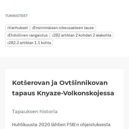
TUNNISTEET
Vanhukset
Ensimmäisen oikeusasteen lause
Ehdollinen rangaistus
282 artiklan 2 kohdan 2 alakohta
282.2 artiklan 1.1 kohta
Kotšerovan ja Ovtšinnikovan
tapaus Knyaze-Volkonskojessa
Tapauksen historia
Huhtikuusta 2020 lähtien FSB:n ohjeistuksesta