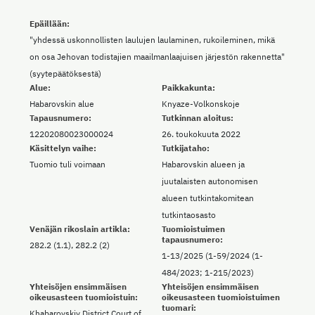
Epäillään:
"yhdessä uskonnollisten laulujen laulaminen, rukoileminen, mikä
on osa Jehovan todistajien maailmanlaajuisen järjestön rakennetta"
(syytepäätöksestä)
Alue:
Paikkakunta:
Habarovskin alue
Knyaze-Volkonskoje
Tapausnumero:
Tutkinnan aloitus:
12202080023000024
26. toukokuuta 2022
Käsittelyn vaihe:
Tutkijataho:
Tuomio tuli voimaan
Habarovskin alueen ja
juutalaisten autonomisen
alueen tutkintakomitean
tutkintaosasto
Venäjän rikoslain artikla:
Tuomioistuimen
tapausnumero:
282.2 (1.1), 282.2 (2)
1-13/2025 (1-59/2024 (1-
484/2023; 1-215/2023)
Yhteisöjen ensimmäisen
Yhteisöjen ensimmäisen
oikeusasteen tuomioistuin:
oikeusasteen tuomioistuimen
tuomari:
Khabarovskiy District Court of