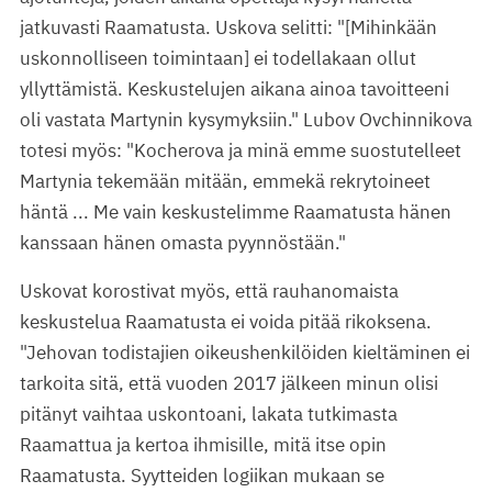
jatkuvasti Raamatusta. Uskova selitti: "[Mihinkään
uskonnolliseen toimintaan] ei todellakaan ollut
yllyttämistä. Keskustelujen aikana ainoa tavoitteeni
oli vastata Martynin kysymyksiin." Lubov Ovchinnikova
totesi myös: "Kocherova ja minä emme suostutelleet
Martynia tekemään mitään, emmekä rekrytoineet
häntä ... Me vain keskustelimme Raamatusta hänen
kanssaan hänen omasta pyynnöstään."
Uskovat korostivat myös, että rauhanomaista
keskustelua Raamatusta ei voida pitää rikoksena.
"Jehovan todistajien oikeushenkilöiden kieltäminen ei
tarkoita sitä, että vuoden 2017 jälkeen minun olisi
pitänyt vaihtaa uskontoani, lakata tutkimasta
Raamattua ja kertoa ihmisille, mitä itse opin
Raamatusta. Syytteiden logiikan mukaan se