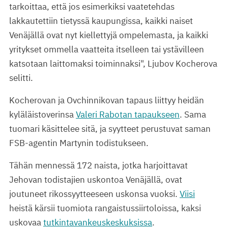
tarkoittaa, että jos esimerkiksi vaatetehdas
lakkautettiin tietyssä kaupungissa, kaikki naiset
Venäjällä ovat nyt kiellettyjä ompelemasta, ja kaikki
yritykset ommella vaatteita itselleen tai ystävilleen
katsotaan laittomaksi toiminnaksi", Ljubov Kocherova
selitti.
Kocherovan ja Ovchinnikovan tapaus liittyy heidän
kyläläistoverinsa
Valeri Rabotan tapaukseen
. Sama
tuomari käsittelee sitä, ja syytteet perustuvat saman
FSB-agentin Martynin todistukseen.
Tähän mennessä 172 naista, jotka harjoittavat
Jehovan todistajien uskontoa Venäjällä, ovat
joutuneet rikossyytteeseen uskonsa vuoksi.
Viisi
heistä kärsii tuomiota rangaistussiirtoloissa, kaksi
uskovaa
tutkintavankeuskeskuksissa
.