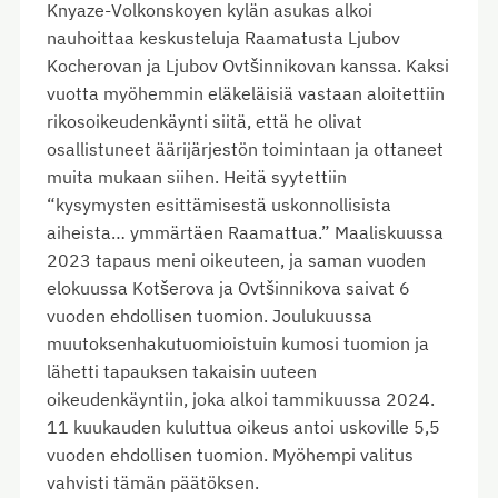
Knyaze-Volkonskoyen kylän asukas alkoi
nauhoittaa keskusteluja Raamatusta Ljubov
Kocherovan ja Ljubov Ovtšinnikovan kanssa. Kaksi
vuotta myöhemmin eläkeläisiä vastaan aloitettiin
rikosoikeudenkäynti siitä, että he olivat
osallistuneet äärijärjestön toimintaan ja ottaneet
muita mukaan siihen. Heitä syytettiin
“kysymysten esittämisestä uskonnollisista
aiheista… ymmärtäen Raamattua.” Maaliskuussa
2023 tapaus meni oikeuteen, ja saman vuoden
elokuussa Kotšerova ja Ovtšinnikova saivat 6
vuoden ehdollisen tuomion. Joulukuussa
muutoksenhakutuomioistuin kumosi tuomion ja
lähetti tapauksen takaisin uuteen
oikeudenkäyntiin, joka alkoi tammikuussa 2024.
11 kuukauden kuluttua oikeus antoi uskoville 5,5
vuoden ehdollisen tuomion. Myöhempi valitus
vahvisti tämän päätöksen.