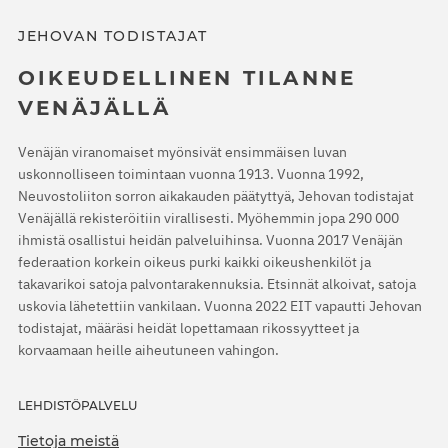
JEHOVAN TODISTAJAT
OIKEUDELLINEN TILANNE
VENÄJÄLLÄ
Venäjän viranomaiset myönsivät ensimmäisen luvan
uskonnolliseen toimintaan vuonna 1913. Vuonna 1992,
Neuvostoliiton sorron aikakauden päätyttyä, Jehovan todistajat
Venäjällä rekisteröitiin virallisesti. Myöhemmin jopa 290 000
ihmistä osallistui heidän palveluihinsa. Vuonna 2017 Venäjän
federaation korkein oikeus purki kaikki oikeushenkilöt ja
takavarikoi satoja palvontarakennuksia. Etsinnät alkoivat, satoja
uskovia lähetettiin vankilaan. Vuonna 2022 EIT vapautti Jehovan
todistajat, määräsi heidät lopettamaan rikossyytteet ja
korvaamaan heille aiheutuneen vahingon.
LEHDISTÖPALVELU
Tietoja meistä