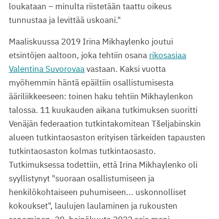
loukataan – minulta riistetään taattu oikeus
tunnustaa ja levittää uskoani."
Maaliskuussa 2019 Irina Mikhaylenko joutui
etsintöjen aaltoon, joka tehtiin osana
rikosasiaa
Valentina Suvorovaa
vastaan. Kaksi vuotta
myöhemmin häntä epäiltiin osallistumisesta
ääriliikkeeseen: toinen haku tehtiin Mikhaylenkon
talossa. 11 kuukauden aikana tutkimuksen suoritti
Venäjän federaation tutkintakomitean Tšeljabinskin
alueen tutkintaosaston erityisen tärkeiden tapausten
tutkintaosaston kolmas tutkintaosasto.
Tutkimuksessa todettiin, että Irina Mikhaylenko oli
syyllistynyt "suoraan osallistumiseen ja
henkilökohtaiseen puhumiseen... uskonnolliset
kokoukset", laulujen laulaminen ja rukousten