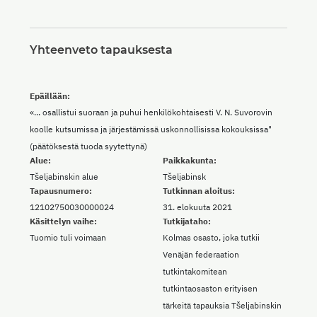
Yhteenveto tapauksesta
Epäillään:
«... osallistui suoraan ja puhui henkilökohtaisesti V. N. Suvorovin
koolle kutsumissa ja järjestämissä uskonnollisissa kokouksissa"
(päätöksestä tuoda syytettynä)
Alue:
Paikkakunta:
Tšeljabinskin alue
Tšeljabinsk
Tapausnumero:
Tutkinnan aloitus:
12102750030000024
31. elokuuta 2021
Käsittelyn vaihe:
Tutkijataho:
Tuomio tuli voimaan
Kolmas osasto, joka tutkii
Venäjän federaation
tutkintakomitean
tutkintaosaston erityisen
tärkeitä tapauksia Tšeljabinskin