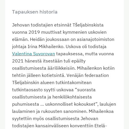
Tapauksen historia
Jehovan todistajien etsinnät Tšeljabinskista
vuonna 2019 muuttivat kymmenien uskovien
elämän. Heidän joukossaan on asianajotoimiston
johtaja Irina Mikhailenko. Uskova oli todistaja
Valentina Suvorovan
tapauksessa, mutta vuonna
2021 hänestä itsestään tuli epäilty
osallistumisesta ääriliikkeisiin. Mihailenkon kotiin
tehtiin jälleen kotietsintä. Venäjän federaation
Tšeljabinskin alueen tutkintakomitean
tutkintaosasto syytti uskovaa “suorasta
osallistumisesta ja henkilökohtaisesta
puhumisesta … uskonnolliset kokoukset”, laulujen
laulaminen ja rukousten sanominen. Mihailenkoa
syytettiin myös osallistumisesta Jehovan
todistajien kansainväliseen konventtiin Etelä-