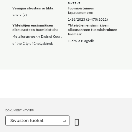
alueelle
Venäjän rikoslain artikla:
Tuomioistuimen
tapausnumero:
282.2 (2)
1-16/2023 (1-470/2022)
Yhteisöjen ensimmäisen
Yhteisöjen ensimmäisen
oikeusasteen tuomioistuin:
oikeusasteen tuomioistuimen
tuomari:
Metallurgicheskiy District Court
Ludmila Blagodir
of the City of Chelyabinsk
DOKUMENTIN TYYPPI
Sivuston luokat