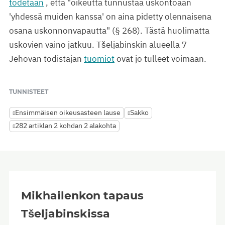
todetaan
, että "oikeutta tunnustaa uskontoaan
'yhdessä muiden kanssa' on aina pidetty olennaisena
osana uskonnonvapautta" (§ 268). Tästä huolimatta
uskovien vaino jatkuu. Tšeljabinskin alueella 7
Jehovan todistajan
tuomiot
ovat jo tulleet voimaan.
TUNNISTEET
Ensimmäisen oikeusasteen lause
Sakko
282 artiklan 2 kohdan 2 alakohta
Mikhailenkon tapaus
Tšeljabinskissa