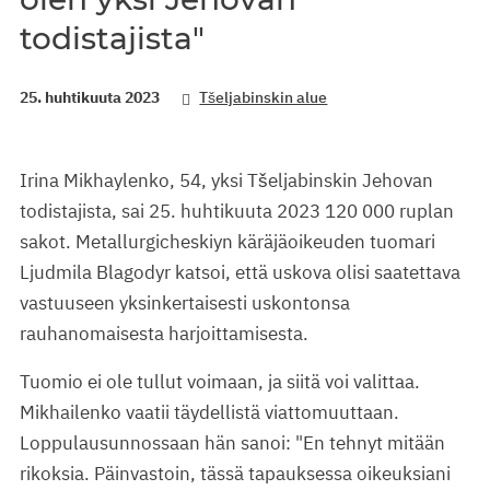
todistajista"
25. huhtikuuta 2023
Tšeljabinskin alue
Irina Mikhaylenko, 54, yksi Tšeljabinskin Jehovan
todistajista, sai 25. huhtikuuta 2023 120 000 ruplan
sakot. Metallurgicheskiyn käräjäoikeuden tuomari
Ljudmila Blagodyr katsoi, että uskova olisi saatettava
vastuuseen yksinkertaisesti uskontonsa
rauhanomaisesta harjoittamisesta.
Tuomio ei ole tullut voimaan, ja siitä voi valittaa.
Mikhailenko vaatii täydellistä viattomuuttaan.
Loppulausunnossaan hän sanoi: "En tehnyt mitään
rikoksia. Päinvastoin, tässä tapauksessa oikeuksiani