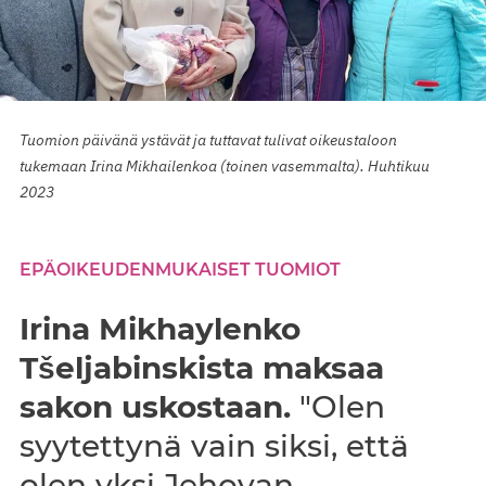
Tuomion päivänä ystävät ja tuttavat tulivat oikeustaloon
tukemaan Irina Mikhailenkoa (toinen vasemmalta). Huhtikuu
2023
EPÄOIKEUDENMUKAISET TUOMIOT
Irina Mikhaylenko
Tšeljabinskista maksaa
sakon uskostaan.
"Olen
syytettynä vain siksi, että
olen yksi Jehovan