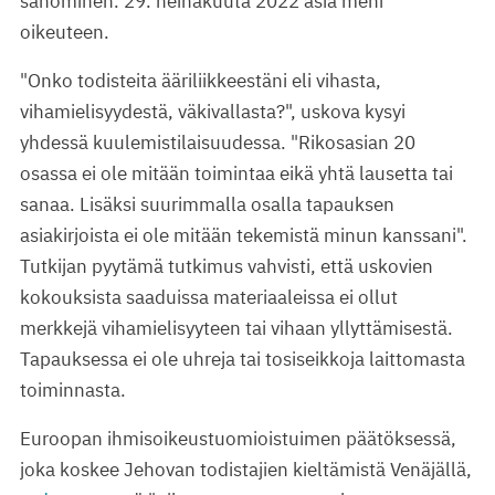
sanominen. 29. heinäkuuta 2022 asia meni
oikeuteen.
"Onko todisteita ääriliikkeestäni eli vihasta,
vihamielisyydestä, väkivallasta?", uskova kysyi
yhdessä kuulemistilaisuudessa. "Rikosasian 20
osassa ei ole mitään toimintaa eikä yhtä lausetta tai
sanaa. Lisäksi suurimmalla osalla tapauksen
asiakirjoista ei ole mitään tekemistä minun kanssani".
Tutkijan pyytämä tutkimus vahvisti, että uskovien
kokouksista saaduissa materiaaleissa ei ollut
merkkejä vihamielisyyteen tai vihaan yllyttämisestä.
Tapauksessa ei ole uhreja tai tosiseikkoja laittomasta
toiminnasta.
Euroopan ihmisoikeustuomioistuimen päätöksessä,
joka koskee Jehovan todistajien kieltämistä Venäjällä,