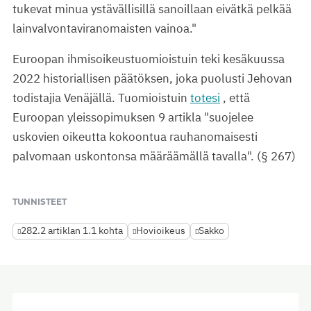
tukevat minua ystävällisillä sanoillaan eivätkä pelkää
lainvalvontaviranomaisten vainoa."
Euroopan ihmisoikeustuomioistuin teki kesäkuussa
2022 historiallisen päätöksen, joka puolusti Jehovan
todistajia Venäjällä. Tuomioistuin
totesi
, että
Euroopan yleissopimuksen 9 artikla "suojelee
uskovien oikeutta kokoontua rauhanomaisesti
palvomaan uskontonsa määräämällä tavalla". (§ 267)
TUNNISTEET
282.2 artiklan 1.1 kohta
Hovioikeus
Sakko