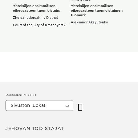
Yhteisöjen ensimmäisen
Yhteisöjen ensimmäisen
oikeusasteen tuomioistuin:
oikeusasteen tuomioistuimen
tuomari:
Zheleznodorozhniy District
Aleksandr Aksyutenko
Court of the City of Krasnoyarsk
DOKUMENTIN TYYPPI
Sivuston luokat
JEHOVAN TODISTAJAT