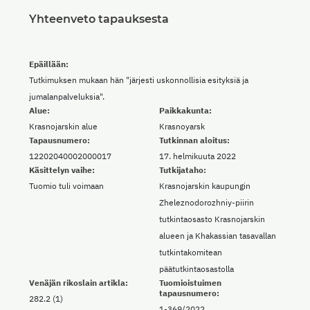
Yhteenveto tapauksesta
Epäillään:
Tutkimuksen mukaan hän "järjesti uskonnollisia esityksiä ja
jumalanpalveluksia".
Alue:
Paikkakunta:
Krasnojarskin alue
Krasnoyarsk
Tapausnumero:
Tutkinnan aloitus:
12202040002000017
17. helmikuuta 2022
Käsittelyn vaihe:
Tutkijataho:
Tuomio tuli voimaan
Krasnojarskin kaupungin
Zheleznodorozhniy-piirin
tutkintaosasto Krasnojarskin
alueen ja Khakassian tasavallan
tutkintakomitean
päätutkintaosastolla
Venäjän rikoslain artikla:
Tuomioistuimen
tapausnumero:
282.2 (1)
1-369/2022