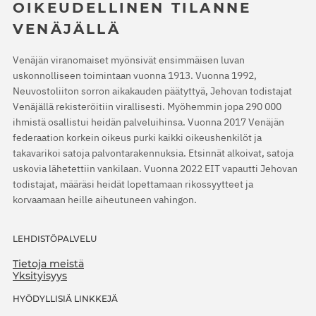
OIKEUDELLINEN TILANNE
VENÄJÄLLÄ
Venäjän viranomaiset myönsivät ensimmäisen luvan
uskonnolliseen toimintaan vuonna 1913. Vuonna 1992,
Neuvostoliiton sorron aikakauden päätyttyä, Jehovan todistajat
Venäjällä rekisteröitiin virallisesti. Myöhemmin jopa 290 000
ihmistä osallistui heidän palveluihinsa. Vuonna 2017 Venäjän
federaation korkein oikeus purki kaikki oikeushenkilöt ja
takavarikoi satoja palvontarakennuksia. Etsinnät alkoivat, satoja
uskovia lähetettiin vankilaan. Vuonna 2022 EIT vapautti Jehovan
todistajat, määräsi heidät lopettamaan rikossyytteet ja
korvaamaan heille aiheutuneen vahingon.
LEHDISTÖPALVELU
Tietoja meistä
Yksityisyys
HYÖDYLLISIÄ LINKKEJÄ