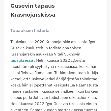
Gusevin tapaus
Krasnojarskissa
Tapauksen historia
Toukokuussa 2020 Krasnojarskin asukasta Igor
Gusevia kuulusteltiin todistajana toisen
Krasnojarskin asukkaan Vitali Sukhovin
tapauksessa
. Helmikuussa 2022 Igorista
itsestään tuli syytettynä rikosasiassa, koska hän
uskoi Jehova Jumalaan. Tutkintakomitean tutkija
katsoi, että uskova jatkoi äärijärjestön toimintaa,
koska hän ei lopettanut keskustelua Raamatusta
muiden uskovien kanssa sen jälkeen, kun korkein
oikeus purki Jehovan todistajien oikeushenkilön.
Heinäkuussa 2022 Igor Gusevin rikosasia vietiin
oikeuteen. Saman vuoden marraskuussa tuomari