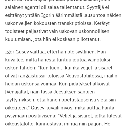
salainen agentti oli salaa tallentanut. Syyttäjä ei
esittänyt yhtään Igorin äärimmäistä lausuntoa näiden
uskonveljien kokousten transkriptioissa. Kerätyt
todisteet paljastivat vain uskovan uskonnollisen
kuulumisen, jota hän ei koskaan piilottanut.
Igor Gusev väittää, ettei hän ole syyllinen. Hän
kuvailee, miltä hänestä tuntuu joutua vainotuksi
uskon tähden: "Kun luen... kuinka veljet ja sisaret
olivat rangaistussiirtoloissa Neuvostoliitossa, ihailin
heidän uskonsa voimaa. Kun pidätykset alkoivat
[Venäjällä], näin tässä Jeesuksen sanojen
täyttymyksen, että hänen opetuslapsensa vietäisiin
oikeuteen." Gusev kuvaili myös, mikä auttaa häntä
pysymään positiivisena: "Veljet ja sisaret, jotka tulevat
oikeustalolle, kannustavat minua niin paljon. He