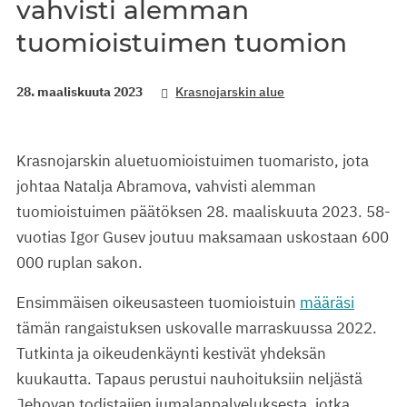
vahvisti alemman
tuomioistuimen tuomion
28. maaliskuuta 2023
Krasnojarskin alue
Krasnojarskin aluetuomioistuimen tuomaristo, jota
johtaa Natalja Abramova, vahvisti alemman
tuomioistuimen päätöksen 28. maaliskuuta 2023. 58-
vuotias Igor Gusev joutuu maksamaan uskostaan 600
000 ruplan sakon.
Ensimmäisen oikeusasteen tuomioistuin
määräsi
tämän rangaistuksen uskovalle marraskuussa 2022.
Tutkinta ja oikeudenkäynti kestivät yhdeksän
kuukautta. Tapaus perustui nauhoituksiin neljästä
Jehovan todistajien jumalanpalveluksesta, jotka