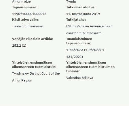
Amurin alue
Tynda
Tapausnumero:
Tutkinnan aloitus:
11907100001000076
11. marraskuuta 2019
Käsittelyn vaihe:
Tutkijataho:
Tuomio tuli voimaan
FSB:n Venäjän Amurin alueen
osaston tutkintaosasto
Venäjän rikoslain artikla:
Tuomioistuimen
tapausnumero:
282.2 (1)
1-45/2023 (1-9/2022; 1-
131/2021)
Yhteisöjen ensimmäisen
Yhteisöjen ensimmäisen
oikeusasteen tuomioistuin:
oikeusasteen tuomioistuimen
tuomari:
Tyndinskiy District Court of the
Valentina Brikova
Amur Region