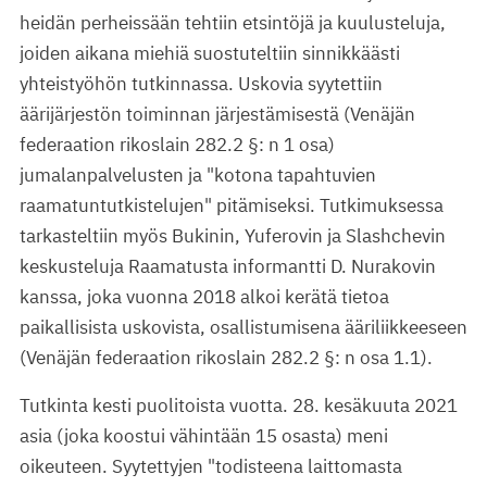
heidän perheissään tehtiin etsintöjä ja kuulusteluja,
joiden aikana miehiä suostuteltiin sinnikkäästi
yhteistyöhön tutkinnassa. Uskovia syytettiin
äärijärjestön toiminnan järjestämisestä (Venäjän
federaation rikoslain 282.2 §: n 1 osa)
jumalanpalvelusten ja "kotona tapahtuvien
raamatuntutkistelujen" pitämiseksi. Tutkimuksessa
tarkasteltiin myös Bukinin, Yuferovin ja Slashchevin
keskusteluja Raamatusta informantti D. Nurakovin
kanssa, joka vuonna 2018 alkoi kerätä tietoa
paikallisista uskovista, osallistumisena ääriliikkeeseen
(Venäjän federaation rikoslain 282.2 §: n osa 1.1).
Tutkinta kesti puolitoista vuotta. 28. kesäkuuta 2021
asia (joka koostui vähintään 15 osasta) meni
oikeuteen. Syytettyjen "todisteena laittomasta