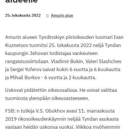
25. lokakuuta 2022
Amurin alue
Amurin alueen Tyndinskiyn piirioikeuden tuomari Ivan
Kuznetsov tuomitsi 25. lokakuuta 2022 neljä Tyndan
kaupungin Jehovan todistajaa vankeuteen
rangaistussiirtolaan. Vladimir Bukin, Valeri Slashchev
ja Sergei Yuferov saivat kukin 6 vuotta ja 6 kuukautta
ja Mihail Burkov - 6 vuotta ja 2 kuukautta.
Uskovat pidätettiin oikeussalissa. He voivat valittaa
tuomiosta ylempään oikeusasteeseen.
FSB: n tutkija V.S. Obukhov avasi 11. marraskuuta
2019 rikosoikeudenkäynnin neljää Tyndan asukasta
vastaan heidän uskonsa vuoksi. Viikkoa myöhemmin