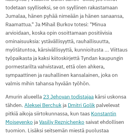
todetaan syylliseksi, se on syyllinen rakastamaan
Jumalaa, hänen pyhää nimeään ja hänen sanaansa,
Raamattua." Ja Mihail Burkov totesi: "Minua
arvioidaan, koska opin osoittamaan positiivisia
ominaisuuksia: ystävällisyyttä, rauhallisuutta,
myötätuntoa, kärsivällisyyttä, kunnioitusta ... Viittaus
työpaikasta ja kaksi kiitoskirjettä Tyndan kaupungin
pormestarilta vahvistavat, että olen ahkera,
sympaattinen ja rauhallinen kansalainen, joka on
valmis mihin tahansa hyvään työhön.
Amurin alueella
23 Jehovan todistajaa
kärsi uskonsa
tähden.
Aleksei Berchuk
ja
Dmitri Golik
palvelevat
pitkiä aikoja siirtokunnassa, kun taas
Konstantin
Moiseyenko
ja
Vasiliy Reznichenko
saivat ehdollisen
tuomion. Lisäksi seitsemän miestä puolustaa