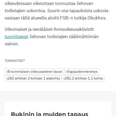
oikeudessaan oikeuttaan tunnustaa Jehovan
todistajien uskontoa. Suurin osa tapauksista uskovia
vastaan tällä alueella aloitti FSB: n tutkija Obukhov.
Ulkomaiset ja venäläiset ihmisoikeusaktivistit
tuomitsevat
Jehovan todistajien säälimättömän
vainon.
TUNNISTEET
Ensimmäisen oikeusasteen lause
Vapaudenmenetys
282 artiklan 2 kohdan 1 alakohta
282.2 artiklan 1.1 kohta
Bukinin ja muiden tapaus