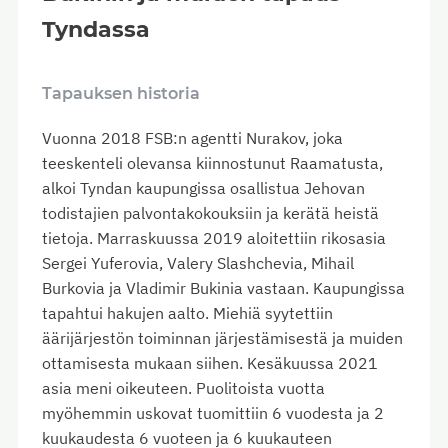
Tyndassa
Tapauksen historia
Vuonna 2018 FSB:n agentti Nurakov, joka
teeskenteli olevansa kiinnostunut Raamatusta,
alkoi Tyndan kaupungissa osallistua Jehovan
todistajien palvontakokouksiin ja kerätä heistä
tietoja. Marraskuussa 2019 aloitettiin rikosasia
Sergei Yuferovia, Valery Slashchevia, Mihail
Burkovia ja Vladimir Bukinia vastaan. Kaupungissa
tapahtui hakujen aalto. Miehiä syytettiin
äärijärjestön toiminnan järjestämisestä ja muiden
ottamisesta mukaan siihen. Kesäkuussa 2021
asia meni oikeuteen. Puolitoista vuotta
myöhemmin uskovat tuomittiin 6 vuodesta ja 2
kuukaudesta 6 vuoteen ja 6 kuukauteen