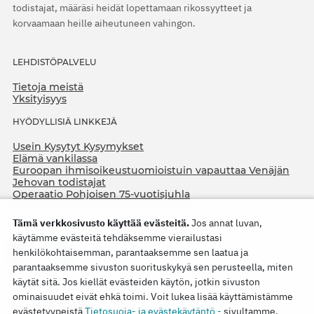
todistajat, määräsi heidät lopettamaan rikossyytteet ja
korvaamaan heille aiheutuneen vahingon.
LEHDISTÖPALVELU
Tietoja meistä
Yksityisyys
HYÖDYLLISIÄ LINKKEJÄ
Usein Kysytyt Kysymykset
Elämä vankilassa
Euroopan ihmisoikeustuomioistuin vapauttaa Venäjän
Jehovan todistajat
Operaatio Pohjoisen 75-vuotisjuhla
Tämä verkkosivusto käyttää evästeitä.
Jos annat luvan,
käytämme evästeitä tehdäksemme vierailustasi
henkilökohtaisemman, parantaaksemme sen laatua ja
parantaaksemme sivuston suorituskykyä sen perusteella, miten
käytät sitä. Jos kiellät evästeiden käytön, jotkin sivuston
ominaisuudet eivät ehkä toimi. Voit lukea lisää käyttämistämme
Copyright © 2026
evästetyypeistä
Tietosuoja- ja evästekäytäntö -
sivultamme.