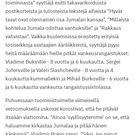
toiminnasta" syyttäjä esitti takavarikoiduista
postikorteista ja tulosteista tekstejä aiheista "Hyvät
tavat ovat olennainen osa Jumalan kansaa", "Millaista
kohtelua Jumala odottaa vanhuksille" ja "Rakkaus
vahvistaa". Vaikka kuulemisissa ei esitetty erityisiä
tosiseikkoja vastaajien ääriliikkeistä, syyttäjä pyysi
heitä määräämään heille pitkät vankeusrangaistukset:
Vladimir Bukinille - 8 vuotta ja 6 kuukautta, Sergei
Juferoville ja Valeri Slashcheville - 8 vuotta ja 4
kuukautta kummallekin ja Mihail Burkoville - 6 vuotta
ja 6 kuukautta vankeutta rangaistussiirtolassa.
Puhuessaan tuomioistuimelle viimeisellä
vetoomuksella uskovat korostivat, että he pitävät
itseään viattomina. "Ainoa 'syyllisyytemme' on se, että
haluamme kirkastaa Jumalaa ja pitää hänen
käskynsä", Vladimir Bukin sanoi. "Siksi, jos minut