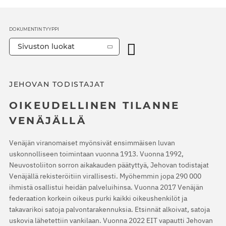
DOKUMENTIN TYYPPI
Sivuston luokat
JEHOVAN TODISTAJAT
OIKEUDELLINEN TILANNE
VENÄJÄLLÄ
Venäjän viranomaiset myönsivät ensimmäisen luvan
uskonnolliseen toimintaan vuonna 1913. Vuonna 1992,
Neuvostoliiton sorron aikakauden päätyttyä, Jehovan todistajat
Venäjällä rekisteröitiin virallisesti. Myöhemmin jopa 290 000
ihmistä osallistui heidän palveluihinsa. Vuonna 2017 Venäjän
federaation korkein oikeus purki kaikki oikeushenkilöt ja
takavarikoi satoja palvontarakennuksia. Etsinnät alkoivat, satoja
uskovia lähetettiin vankilaan. Vuonna 2022 EIT vapautti Jehovan