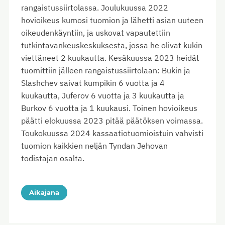
rangaistussiirtolassa. Joulukuussa 2022
hovioikeus kumosi tuomion ja lähetti asian uuteen
oikeudenkäyntiin, ja uskovat vapautettiin
tutkintavankeuskeskuksesta, jossa he olivat kukin
viettäneet 2 kuukautta. Kesäkuussa 2023 heidät
tuomittiin jälleen rangaistussiirtolaan: Bukin ja
Slashchev saivat kumpikin 6 vuotta ja 4
kuukautta, Juferov 6 vuotta ja 3 kuukautta ja
Burkov 6 vuotta ja 1 kuukausi. Toinen hovioikeus
päätti elokuussa 2023 pitää päätöksen voimassa.
Toukokuussa 2024 kassaatiotuomioistuin vahvisti
tuomion kaikkien neljän Tyndan Jehovan
todistajan osalta.
Aikajana