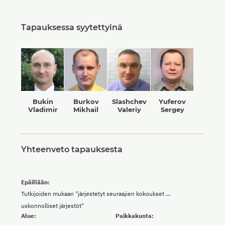
Tapauksessa syytettyinä
Bukin
Burkov
Slashchev
Yuferov
Vladimir
Mikhail
Valeriy
Sergey
Yhteenveto tapauksesta
Epäillään:
Tutkijoiden mukaan "järjestetyt seuraajien kokoukset ...
uskonnolliset järjestöt"
Alue:
Paikkakunta: