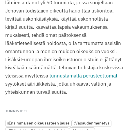
lähtien antanut yli 50 tuomiota, joissa suojellaan
Jehovan todistajien oikeutta harjoittaa uskontoa,
levittää uskonkäsityksiä, käyttää uskonnollista
kirjallisuutta, kasvattaa lapsia vakaumuksensa
mukaisesti, tehdä omat päätöksensä
lääketieteellisestä hoidosta, olla tarttumatta aseisiin
omantunnon ja monien muiden oikeuksien vuoksi.
Lisäksi Euroopan ihmisoikeustuomioistuin ei jättänyt
kiveäkään kääntämättä Jehovan todistajia koskevissa
yleisissä myytteissä
tunnustamalla perusteettomat
syytökset ääriliikkeistä, jotka uhkaavat valtion ja
yhteiskunnan turvallisuutta.
TUNNISTEET
Ensimmäisen oikeusasteen lause
Vapaudenmenetys