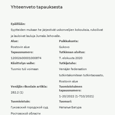
Yhteenveto tapauksesta
Epäillään:
Syytteiden mukaan he järjestivät uskonveljien kokouksia, rukoilivat
ja lauloivat lauluja Jumala Jehovalle.
Alue:
Paikkakunta:
Rostovin alue
Gukovo
Tapausnumero:
Tutkinnan aloitus:
12002600001000874
7. elokuuta 2020
Käsittelyn vaihe:
Tutkijataho:
Tuomio tuli voimaan
Venäjän federaation
tutkintakomitean tutkintaosasto,
Rostovin alue
Venäjän rikoslain artikla:
Tuomioistuimen
tapausnumero:
282.2 (1)
1-20/2022 (1-710/2021)
Tuomioistuin:
Tuomari:
Гуковский городской суд
Наталья Батура
Ростовской области