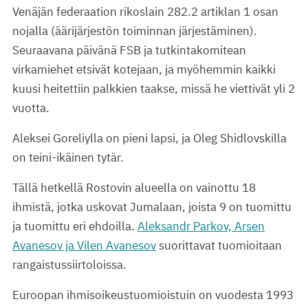
Venäjän federaation rikoslain 282.2 artiklan 1 osan
nojalla (äärijärjestön toiminnan järjestäminen).
Seuraavana päivänä FSB ja tutkintakomitean
virkamiehet etsivät kotejaan, ja myöhemmin kaikki
kuusi heitettiin palkkien taakse, missä he viettivät yli 2
vuotta.
Aleksei Goreliylla on pieni lapsi, ja Oleg Shidlovskilla
on teini-ikäinen tytär.
Tällä hetkellä Rostovin alueella on vainottu 18
ihmistä, jotka uskovat Jumalaan, joista 9 on tuomittu
ja tuomittu eri ehdoilla.
Aleksandr Parkov, Arsen
Avanesov ja Vilen Avanesov
suorittavat tuomioitaan
rangaistussiirtoloissa.
Euroopan ihmisoikeustuomioistuin on vuodesta 1993