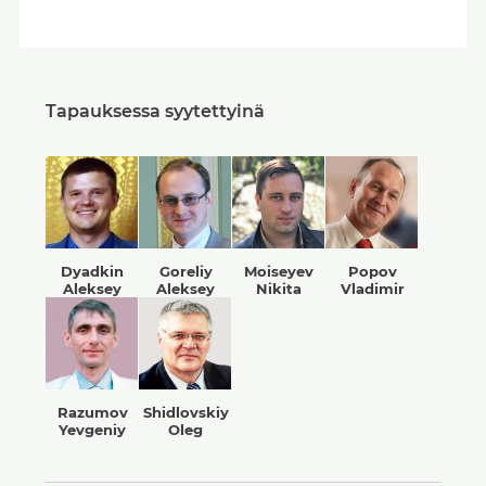
Tapauksessa syytettyinä
Dyadkin
Goreliy
Moiseyev
Popov
Aleksey
Aleksey
Nikita
Vladimir
Razumov
Shidlovskiy
Yevgeniy
Oleg