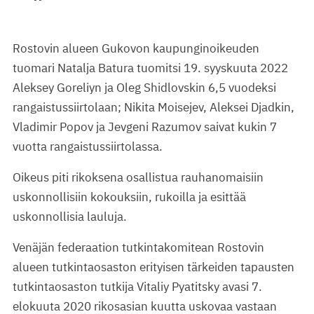
Rostovin alueen Gukovon kaupunginoikeuden
tuomari Natalja Batura tuomitsi 19. syyskuuta 2022
Aleksey Goreliyn ja Oleg Shidlovskin 6,5 vuodeksi
rangaistussiirtolaan; Nikita Moisejev, Aleksei Djadkin,
Vladimir Popov ja Jevgeni Razumov saivat kukin 7
vuotta rangaistussiirtolassa.
Oikeus piti rikoksena osallistua rauhanomaisiin
uskonnollisiin kokouksiin, rukoilla ja esittää
uskonnollisia lauluja.
Venäjän federaation tutkintakomitean Rostovin
alueen tutkintaosaston erityisen tärkeiden tapausten
tutkintaosaston tutkija Vitaliy Pyatitsky avasi 7.
elokuuta 2020 rikosasian kuutta uskovaa vastaan