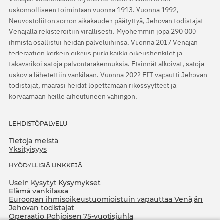
uskonnolliseen toimintaan vuonna 1913. Vuonna 1992,
Neuvostoliiton sorron aikakauden päätyttyä, Jehovan todistajat
Venäjällä rekisteröitiin virallisesti. Myöhemmin jopa 290 000
ihmistä osallistui heidän palveluihinsa. Vuonna 2017 Venäjän
federaation korkein oikeus purki kaikki oikeushenkilöt ja
takavarikoi satoja palvontarakennuksia. Etsinnät alkoivat, satoja
uskovia lähetettiin vankilaan. Vuonna 2022 EIT vapautti Jehovan
todistajat, määräsi heidät lopettamaan rikossyytteet ja
korvaamaan heille aiheutuneen vahingon.
LEHDISTÖPALVELU
Tietoja meistä
Yksityisyys
HYÖDYLLISIÄ LINKKEJÄ
Usein Kysytyt Kysymykset
Elämä vankilassa
Euroopan ihmisoikeustuomioistuin vapauttaa Venäjän
Jehovan todistajat
Operaatio Pohjoisen 75-vuotisjuhla