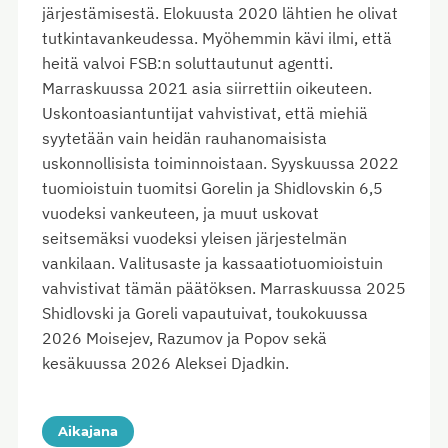
järjestämisestä. Elokuusta 2020 lähtien he olivat
tutkintavankeudessa. Myöhemmin kävi ilmi, että
heitä valvoi FSB:n soluttautunut agentti.
Marraskuussa 2021 asia siirrettiin oikeuteen.
Uskontoasiantuntijat vahvistivat, että miehiä
syytetään vain heidän rauhanomaisista
uskonnollisista toiminnoistaan. Syyskuussa 2022
tuomioistuin tuomitsi Gorelin ja Shidlovskin 6,5
vuodeksi vankeuteen, ja muut uskovat
seitsemäksi vuodeksi yleisen järjestelmän
vankilaan. Valitusaste ja kassaatiotuomioistuin
vahvistivat tämän päätöksen. Marraskuussa 2025
Shidlovski ja Goreli vapautuivat, toukokuussa
2026 Moisejev, Razumov ja Popov sekä
kesäkuussa 2026 Aleksei Djadkin.
Aikajana