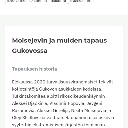
282 artiklan 2 kohdan 1 alakohta
Alaikäisten
Moisejevin ja muiden tapaus
Gukovossa
Tapauksen historia
Elokuussa 2020 turvallisuusviranomaiset tekivät
kotietsintöjä Gukovon asukkaiden kodeissa.
Tutkintakomitea aloitti rikosoikeudenkäynnin
Aleksei Djadkinia, Vladimir Popovia, Jevgeni
Razumovia, Aleksei Gorelija, Nikita Moisejevia ja
Oleg Shidlovskia vastaan. Rauhanomaisia uskovia
syytettiin ekstremistisen järjestön toiminnan