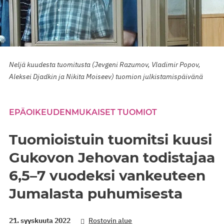
Neljä kuudesta tuomitusta (Jevgeni Razumov, Vladimir Popov,
Aleksei Djadkin ja Nikita Moiseev) tuomion julkistamispäivänä
EPÄOIKEUDENMUKAISET TUOMIOT
Tuomioistuin tuomitsi kuusi
Gukovon Jehovan todistajaa
6,5–7 vuodeksi vankeuteen
Jumalasta puhumisesta
21. syyskuuta 2022
Rostovin alue