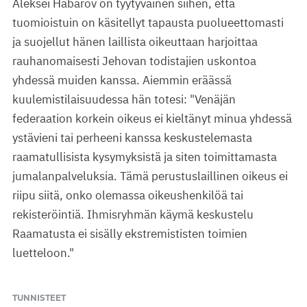
Aleksei Habarov on tyytyväinen siihen, että
tuomioistuin on käsitellyt tapausta puolueettomasti
ja suojellut hänen laillista oikeuttaan harjoittaa
rauhanomaisesti Jehovan todistajien uskontoa
yhdessä muiden kanssa. Aiemmin eräässä
kuulemistilaisuudessa hän totesi: "Venäjän
federaation korkein oikeus ei kieltänyt minua yhdessä
ystävieni tai perheeni kanssa keskustelemasta
raamatullisista kysymyksistä ja siten toimittamasta
jumalanpalveluksia. Tämä perustuslaillinen oikeus ei
riipu siitä, onko olemassa oikeushenkilöä tai
rekisteröintiä. Ihmisryhmän käymä keskustelu
Raamatusta ei sisälly ekstremististen toimien
luetteloon."
TUNNISTEET