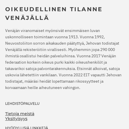
OIKEUDELLINEN TILANNE
VENÄJÄLLÄ
Venäjän viranomaiset myönsivät ensimmäisen luvan
uskonnolliseen toimintaan vuonna 1913. Vuonna 1992,
Neuvostoliiton sorron aikakauden päätyttyä, Jehovan todistajat
Venäjällä rekisteröitiin virallisesti. Myöhemmin jopa 290 000
ihmistä osallistui heidän palveluihinsa. Vuonna 2017 Venäjän
federaation korkein oikeus purki kaikki oikeushenkilöt ja
takavarikoi satoja palvontarakennuksia. Etsinnät alkoivat, satoja
uskovia lähetettiin vankilaan. Vuonna 2022 EIT vapautti Jehovan
todistajat, määräsi heidät lopettamaan rikossyytteet ja
korvaamaan heille aiheutuneen vahingon.
LEHDISTÖPALVELU
Tietoja meistä
Yksityisyys
HYÖDYLLISIÄ LINKKEJÄ