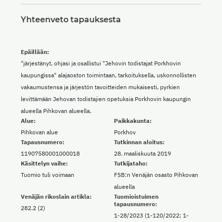
Yhteenveto tapauksesta
Epäillään:
"järjestänyt, ohjasi ja osallistui "Jehovin todistajat Porkhovin
kaupungissa" alajaoston toimintaan, tarkoituksella, uskonnollisten
vakaumustensa ja järjestön tavoitteiden mukaisesti, pyrkien
levittämään Jehovan todistajien opetuksia Porkhovin kaupungin
alueella Pihkovan alueella.
Alue:
Paikkakunta:
Pihkovan alue
Porkhov
Tapausnumero:
Tutkinnan aloitus:
11907580001000018
28. maaliskuuta 2019
Käsittelyn vaihe:
Tutkijataho:
Tuomio tuli voimaan
FSB:n Venäjän osasto Pihkovan
alueella
Venäjän rikoslain artikla:
Tuomioistuimen
tapausnumero:
282.2 (2)
1-28/2023 (1-120/2022; 1-