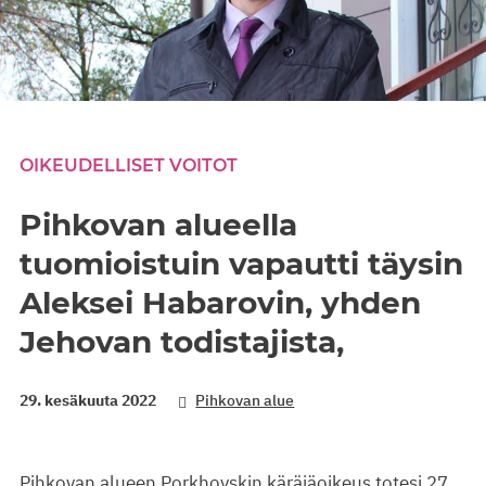
OIKEUDELLISET VOITOT
Pihkovan alueella
tuomioistuin vapautti täysin
Aleksei Habarovin, yhden
Jehovan todistajista,
29. kesäkuuta 2022
Pihkovan alue
Pihkovan alueen Porkhovskin käräjäoikeus totesi 27.