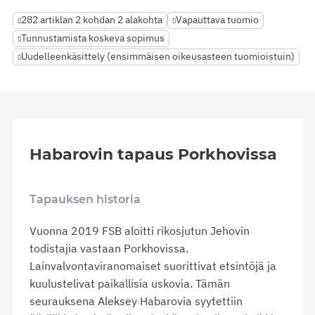
282 artiklan 2 kohdan 2 alakohta
Vapauttava tuomio
Tunnustamista koskeva sopimus
Uudelleenkäsittely (ensimmäisen oikeusasteen tuomioistuin)
Habarovin tapaus Porkhovissa
Tapauksen historia
Vuonna 2019 FSB aloitti rikosjutun Jehovin
todistajia vastaan Porkhovissa.
Lainvalvontaviranomaiset suorittivat etsintöjä ja
kuulustelivat paikallisia uskovia. Tämän
seurauksena Aleksey Habarovia syytettiin