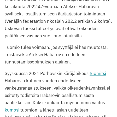
kesäkuuta 2022 47-vuotiaan Aleksei Habarovin
syylliseksi osallistumiseen äärijärjestön toimintaan
(Venäjän federaation rikoslain 282.2 artiklan 2 kohta).
Uskovan tueksi tulleet ystävät ottivat oikeuden
päätöksen vastaan suosionosoituksilla.
Tuomio tulee voimaan, jos syyttäjä ei hae muutosta.
Toistaiseksi Aleksei Habarov on edelleen
tunnustamissopimuksen alainen.
Syyskuussa 2021 Porhovskin käräjäoikeus
tuomitsi
Habarovin kolmen vuoden ehdolliseen
vankeusrangaistukseen, vaikka oikeudenkäynnissä ei
esitetty todisteita Habarovin osallistumisesta
ääriliikkeisiin. Kaksi kuukautta myöhemmin valitus
kumosi
tuomion ja lähetti asian uudelleen