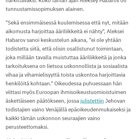
harkittavaksi. Koko tämän ajan Aleksey Habarov oli
tunnustamissopimuksen alainen.
"Sekä ensimmäisessä kuulemisessa että nyt, mitään
aikomusta harjoittaa ääriliikkeitä ei nähty", Aleksei
Habarov sanoi keskustelun aikana, "ei ole yhtään
todistetta siitä, että olisin osallistunut toimintaan,
joka millään tavalla muistuttaa ääriliikkeitä ja jonka
tarkoituksena on lietsoa uskonnollista ja sosiaalista
vihaa ja vihamielisyyttä toista uskontoa harjoittavia
henkilöitä kohtaan." Oikeudessa puhuessaan hän
viittasi myös Euroopan ihmisoikeustuomioistuimen
äskettäiseen päätökseen, jossa
julistettiin
Jehovan
todistajien vaino Venäjällä epäoikeudenmukaiseksi ja
kaikki tämän uskonnon seuraajien vaino
perusteettomaksi.