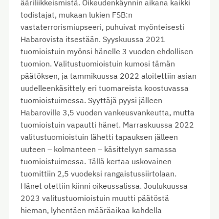
ääriliikkeismistä. Oikeudenkäynnin aikana kaikki
todistajat, mukaan lukien FSB:n
vastaterrorismiupseeri, puhuivat myönteisesti
Habarovista itsestään. Syyskuussa 2021
tuomioistuin myönsi hänelle 3 vuoden ehdollisen
tuomion. Valitustuomioistuin kumosi tämän
päätöksen, ja tammikuussa 2022 aloitettiin asian
uudelleenkäsittely eri tuomareista koostuvassa
tuomioistuimessa. Syyttäjä pyysi jälleen
Habaroville 3,5 vuoden vankeusvankeutta, mutta
tuomioistuin vapautti hänet. Marraskuussa 2022
valitustuomioistuin lähetti tapauksen jälleen
uuteen – kolmanteen – käsittelyyn samassa
tuomioistuimessa. Tällä kertaa uskovainen
tuomittiin 2,5 vuodeksi rangaistussiirtolaan.
Hänet otettiin kiinni oikeussalissa. Joulukuussa
2023 valitustuomioistuin muutti päätöstä
hieman, lyhentäen määräaikaa kahdella