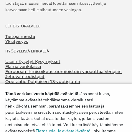
todistajat, määräsi heidät lopettamaan rikossyytteet ja
korvaamaan heille aiheutuneen vahingon.
LEHDISTÖPALVELU
Tietoja meistä
Yksityisyys
HYÖDYLLISIÄ LINKKEJÄ
Usein Kysytyt Kysymykset
Elämä vankilassa
Euroopan ihmisoikeustuomioistuin vapauttaa Venäjän
Jehovan todistajat
Operaatio Pohjoisen 75-vuotisjuhla
Tämä verkkosivusto käyttää evästeitä.
Jos annat luvan,
käytämme evästeitä tehdäksemme vierailustasi
henkilökohtaisemman, parantaaksemme sen laatua ja
parantaaksemme sivuston suorituskykyä sen perusteella, miten
käytät sitä. Jos kiellät evästeiden käytön, jotkin sivuston
ominaisuudet eivät ehkä toimi. Voit lukea lisää käyttämistämme
Copyright © 2026
evästetyypeistä
Tietosuoja- ja evästekäytäntö -
sivultamme.