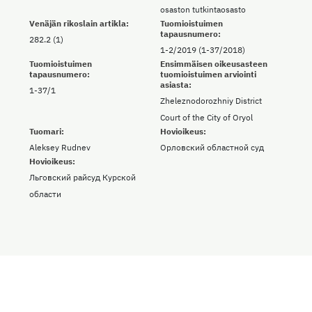
osaston tutkintaosasto
Venäjän rikoslain artikla:
Tuomioistuimen
tapausnumero:
282.2 (1)
1-2/2019 (1-37/2018)
Tuomioistuimen
Ensimmäisen oikeusasteen
tapausnumero:
tuomioistuimen arviointi
asiasta:
1-37/1
Zheleznodorozhniy District
Court of the City of Oryol
Tuomari:
Hovioikeus:
Aleksey Rudnev
Орловский областной суд
Hovioikeus:
Льговский райсуд Курской
области