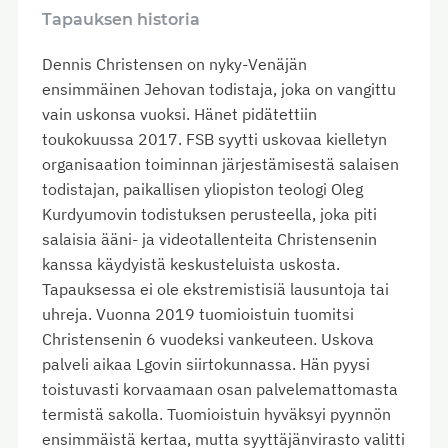
Tapauksen historia
Dennis Christensen on nyky-Venäjän
ensimmäinen Jehovan todistaja, joka on vangittu
vain uskonsa vuoksi. Hänet pidätettiin
toukokuussa 2017. FSB syytti uskovaa kielletyn
organisaation toiminnan järjestämisestä salaisen
todistajan, paikallisen yliopiston teologi Oleg
Kurdyumovin todistuksen perusteella, joka piti
salaisia ääni- ja videotallenteita Christensenin
kanssa käydyistä keskusteluista uskosta.
Tapauksessa ei ole ekstremistisiä lausuntoja tai
uhreja. Vuonna 2019 tuomioistuin tuomitsi
Christensenin 6 vuodeksi vankeuteen. Uskova
palveli aikaa Lgovin siirtokunnassa. Hän pyysi
toistuvasti korvaamaan osan palvelemattomasta
termistä sakolla. Tuomioistuin hyväksyi pyynnön
ensimmäistä kertaa, mutta syyttäjänvirasto valitti