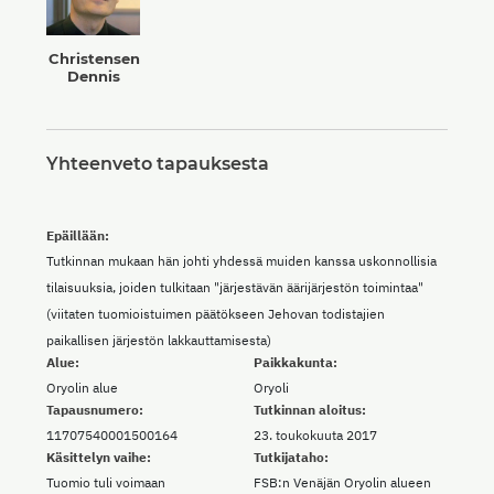
Christensen
Dennis
Yhteenveto tapauksesta
Epäillään:
Tutkinnan mukaan hän johti yhdessä muiden kanssa uskonnollisia
tilaisuuksia, joiden tulkitaan "järjestävän äärijärjestön toimintaa"
(viitaten tuomioistuimen päätökseen Jehovan todistajien
paikallisen järjestön lakkauttamisesta)
Alue:
Paikkakunta:
Oryolin alue
Oryoli
Tapausnumero:
Tutkinnan aloitus:
11707540001500164
23. toukokuuta 2017
Käsittelyn vaihe:
Tutkijataho:
Tuomio tuli voimaan
FSB:n Venäjän Oryolin alueen