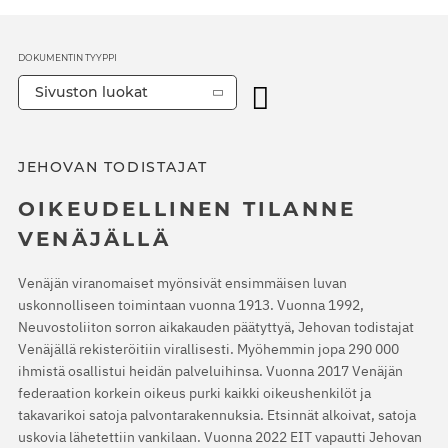
DOKUMENTIN TYYPPI
Sivuston luokat
JEHOVAN TODISTAJAT
OIKEUDELLINEN TILANNE
VENÄJÄLLÄ
Venäjän viranomaiset myönsivät ensimmäisen luvan
uskonnolliseen toimintaan vuonna 1913. Vuonna 1992,
Neuvostoliiton sorron aikakauden päätyttyä, Jehovan todistajat
Venäjällä rekisteröitiin virallisesti. Myöhemmin jopa 290 000
ihmistä osallistui heidän palveluihinsa. Vuonna 2017 Venäjän
federaation korkein oikeus purki kaikki oikeushenkilöt ja
takavarikoi satoja palvontarakennuksia. Etsinnät alkoivat, satoja
uskovia lähetettiin vankilaan. Vuonna 2022 EIT vapautti Jehovan