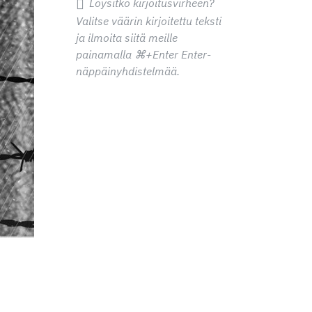
Löysitkö kirjoitusvirheen?
Valitse väärin kirjoitettu teksti
ja ilmoita siitä meille
painamalla
⌘+Enter
Enter-
näppäinyhdistelmää.