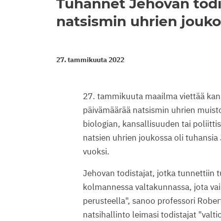
Tuhannet Jehovan todis
natsismin uhrien jouk
27. tammikuuta 2022
27. tammikuuta maailma viettää kans
päivämäärää natsismin uhrien muisto
biologian, kansallisuuden tai poliitti
natsien uhrien joukossa oli tuhansia J
vuoksi.
Jehovan todistajat, jotka tunnettiin
kolmannessa valtakunnassa, jota va
perusteella", sanoo professori Rober
natsihallinto leimasi todistajat "valtio