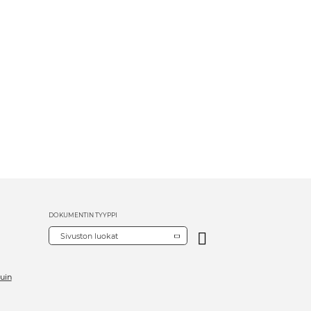
DOKUMENTIN TYYPPI
Sivuston luokat
uin