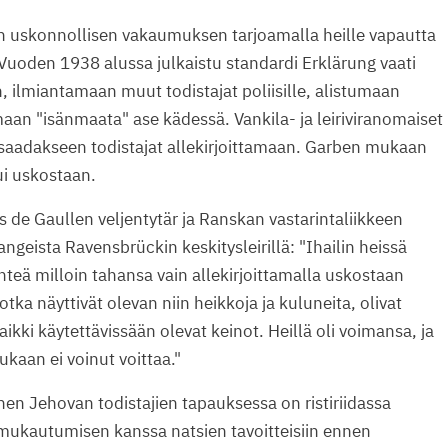
en uskonnollisen vakaumuksen tarjoamalla heille vapautta
Vuoden 1938 alussa julkaistu standardi Erklärung vaati
, ilmiantamaan muut todistajat poliisille, alistumaan
maan "isänmaata" ase kädessä. Vankila- ja leiriviranomaiset
a saadakseen todistajat allekirjoittamaan. Garben mukaan
pui uskostaan.
s de Gaullen veljentytär ja Ranskan vastarintaliikkeen
angeista Ravensbrückin keskitysleirillä: "Ihailin heissä
lähteä milloin tahansa vain allekirjoittamalla uskostaan
tka näyttivät olevan niin heikkoja ja kuluneita, olivat
kaikki käytettävissään olevat keinot. Heillä oli voimansa, ja
kaan ei voinut voittaa."
n Jehovan todistajien tapauksessa on ristiriidassa
 mukautumisen kanssa natsien tavoitteisiin ennen