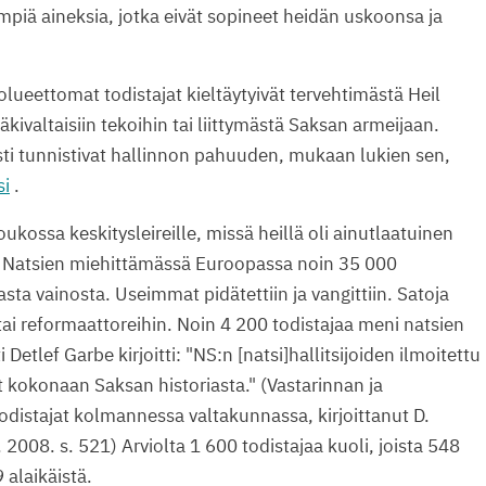
piä aineksia, jotka eivät sopineet heidän uskoonsa ja
uolueettomat todistajat kieltäytyivät tervehtimästä Heil
 väkivaltaisiin tekoihin tai liittymästä Saksan armeijaan.
esti tunnistivat hallinnon pahuuden, mukaan lukien sen,
si
.
ukossa keskitysleireille, missä heillä oli ainutlaatuinen
o. Natsien miehittämässä Euroopassa noin 35 000
asta vainosta. Useimmat pidätettiin ja vangittiin. Satoja
 tai reformaattoreihin. Noin 4 200 todistajaa meni natsien
i Detlef Garbe kirjoitti: "NS:n [natsi]hallitsijoiden ilmoitettu
t kokonaan Saksan historiasta." (Vastarinnan ja
odistajat kolmannessa valtakunnassa, kirjoittanut D.
 2008. s. 521) Arviolta 1 600 todistajaa kuoli, joista 548
 alaikäistä.