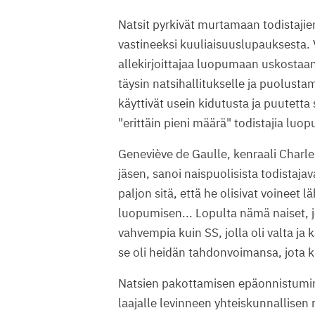
Natsit pyrkivät murtamaan todistaji
vastineeksi kuuliaisuuslupauksesta. 
allekirjoittajaa luopumaan uskostaan
täysin natsihallitukselle ja puolusta
käyttivät usein kidutusta ja puutett
"erittäin pieni määrä" todistajia luo
Geneviève de Gaulle, kenraali Charle
jäsen, sanoi naispuolisista todistajav
paljon sitä, että he olisivat voineet 
luopumisen... Lopulta nämä naiset, jo
vahvempia kuin SS, jolla oli valta ja 
se oli heidän tahdonvoimansa, jota ku
Natsien pakottamisen epäonnistumine
laajalle levinneen yhteiskunnallisen