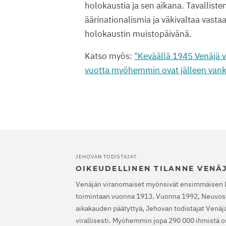
holokaustia ja sen aikana. Tavalliste
äärinationalismia ja väkivaltaa vast
holokaustin muistopäivänä.
Katso myös:
"Keväällä 1945 Venäjä va
vuotta myöhemmin ovat jälleen vanki
JEHOVAN TODISTAJAT
OIKEUDELLINEN TILANNE VENÄ
Venäjän viranomaiset myönsivät ensimmäisen 
toimintaan vuonna 1913. Vuonna 1992, Neuvost
aikakauden päätyttyä, Jehovan todistajat Venäjäl
virallisesti. Myöhemmin jopa 290 000 ihmistä os