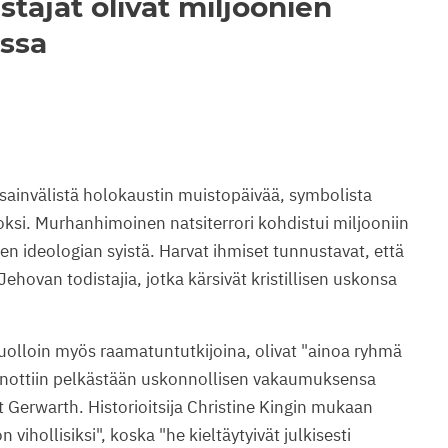
tajat olivat miljoonien
ossa
ainvälistä holokaustin muistopäivää, symbolista
ksi. Murhanhimoinen natsiterrori kohdistui miljooniin
sen ideologian syistä. Harvat ihmiset tunnustavat, että
ehovan todistajia, jotka kärsivät kristillisen uskonsa
 tuolloin myös raamatuntutkijoina, olivat "ainoa ryhmä
inottiin pelkästään uskonnollisen vakaumuksensa
t Gerwarth. Historioitsija Christine Kingin mukaan
n vihollisiksi", koska "he kieltäytyivät julkisesti