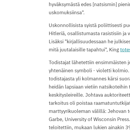
hyväksymästä edes [natsismin] pienim
uskomuksiinsa".
Uskonnollisista syistä poliittisesti p
Hitleriä, osallistumasta rasistisiin ja
Lisäksi "kirjallisuudessaan he julkis
mitä juutalaisille tapahtui", King
tote
Todistajat lähetettiin ensimmäisten jo
yhtenäinen symboli - violetti kolmi
todistajasta yli kolmannes kärsi suor
heidän lapsiaan vietiin natsikoteihin
keskitysleireille. Johtava auktoriteett
tarkoitus oli poistaa raamatuntutkija
marttyyrikuoleman välillä: Jehovan t
Garbe, University of Wisconsin Press.
teloitettiin, mukaan lukien ainakin 39