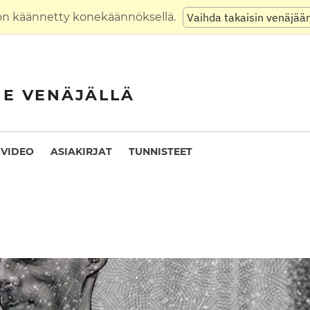
on käännetty konekäännöksellä.
Vaihda takaisin venäjää
NE VENÄJÄLLÄ
VIDEO
ASIAKIRJAT
TUNNISTEET