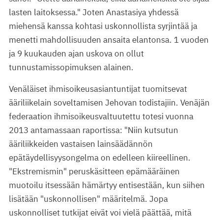
lasten laitoksessa." Joten Anastasiya yhdessä
miehensä kanssa kohtasi uskonnollista syrjintää ja
menetti mahdollisuuden ansaita elantonsa. 1 vuoden
ja 9 kuukauden ajan uskova on ollut
tunnustamissopimuksen alainen.
Venäläiset ihmisoikeusasiantuntijat tuomitsevat
ääriliikelain soveltamisen Jehovan todistajiin. Venäjän
federaation ihmisoikeusvaltuutettu totesi vuonna
2013 antamassaan raportissa: "Niin kutsutun
ääriliikkeiden vastaisen lainsäädännön
epätäydellisyysongelma on edelleen kiireellinen.
"Ekstremismin" peruskäsitteen epämääräinen
muotoilu itsessään hämärtyy entisestään, kun siihen
lisätään "uskonnollisen" määritelmä. Jopa
uskonnolliset tutkijat eivät voi vielä päättää, mitä