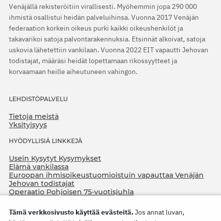
Venäjällä rekisteröitiin virallisesti. Myöhemmin jopa 290 000
ihmistä osallistui heidän palveluihinsa. Vuonna 2017 Venäjän
federaation korkein oikeus purki kaikki oikeushenkilöt ja
takavarikoi satoja palvontarakennuksia. Etsinnät alkoivat, satoja
uskovia lähetettiin vankilaan. Vuonna 2022 EIT vapautti Jehovan
todistajat, määräsi heidät lopettamaan rikossyytteet ja
korvaamaan heille aiheutuneen vahingon.
LEHDISTÖPALVELU
Tietoja meistä
Yksityisyys
HYÖDYLLISIÄ LINKKEJÄ
Usein Kysytyt Kysymykset
Elämä vankilassa
Euroopan ihmisoikeustuomioistuin vapauttaa Venäjän
Jehovan todistajat
Operaatio Pohjoisen 75-vuotisjuhla
Tämä verkkosivusto käyttää evästeitä.
Jos annat luvan,