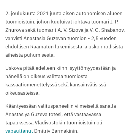
2. joulukuuta 2021 juutalaisen autonomisen alueen
tuomioistuin, johon kuuluivat johtava tuomari I. P.
Zhurova sekä tuomarit A. V. Sizova ja V. G. Shabanov,
vahvisti Anastasia Guzevan tuomion - 2,5 vuoden
ehdollisen Raamatun lukemisesta ja uskonnollisista
aiheista puhumisesta.
Uskova pitää edelleen kiinni syyttömyydestään ja
hänellä on oikeus valittaa tuomiosta
kassaatiomenettelyssä sekä kansainvälisissä
oikeusasteissa.
Kääntyessään valituspaneeliin viimeisellä sanalla
Anastasiya Guzeva totesi, että vastaavassa
tapauksessa Vladivostokin tuomioistuin oli
vapauttanut
Dmitriy Barmakinin.