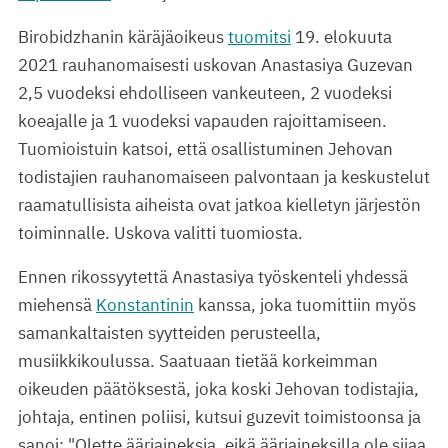
Birobidzhanin käräjäoikeus
tuomitsi
19. elokuuta
2021 rauhanomaisesti uskovan Anastasiya Guzevan
2,5 vuodeksi ehdolliseen vankeuteen, 2 vuodeksi
koeajalle ja 1 vuodeksi vapauden rajoittamiseen.
Tuomioistuin katsoi, että osallistuminen Jehovan
todistajien rauhanomaiseen palvontaan ja keskustelut
raamatullisista aiheista ovat jatkoa kielletyn järjestön
toiminnalle. Uskova valitti tuomiosta.
Ennen rikossyytettä Anastasiya työskenteli yhdessä
miehensä
Konstantinin
kanssa, joka tuomittiin myös
samankaltaisten syytteiden perusteella,
musiikkikoulussa. Saatuaan tietää korkeimman
oikeuden päätöksestä, joka koski Jehovan todistajia,
johtaja, entinen poliisi, kutsui guzevit toimistoonsa ja
sanoi: "Olette ääriaineksia, eikä ääriaineksilla ole sijaa