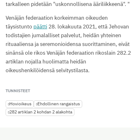
tarkalleen pidetään "uskonnollisena ääriliikkeenä". "
Venäjän federaation korkeimman oikeuden
täysistunto
päätti
28. lokakuuta 2021, että Jehovan
todistajien jumalalliset palvelut, heidän yhteinen
rituaaliensa ja seremonioidensa suorittaminen, eivät
sinänsä ole rikos Venäjän federaation rikoslain 282.2
artiklan nojalla huolimatta heidän
oikeushenkilöidensä selvitystilasta.
TUNNISTEET
Hovioikeus
Ehdollinen rangaistus
282 artiklan 2 kohdan 2 alakohta