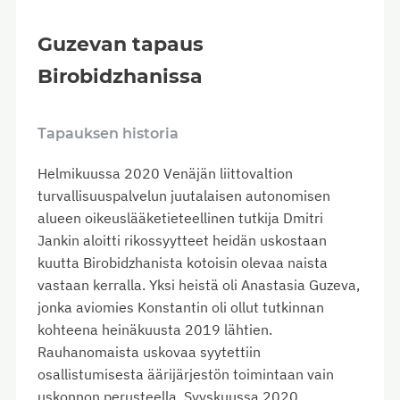
Guzevan tapaus
Birobidzhanissa
Tapauksen historia
Helmikuussa 2020 Venäjän liittovaltion
turvallisuuspalvelun juutalaisen autonomisen
alueen oikeuslääketieteellinen tutkija Dmitri
Jankin aloitti rikossyytteet heidän uskostaan
kuutta Birobidzhanista kotoisin olevaa naista
vastaan kerralla. Yksi heistä oli Anastasia Guzeva,
jonka aviomies Konstantin oli ollut tutkinnan
kohteena heinäkuusta 2019 lähtien.
Rauhanomaista uskovaa syytettiin
osallistumisesta äärijärjestön toimintaan vain
uskonnon perusteella. Syyskuussa 2020