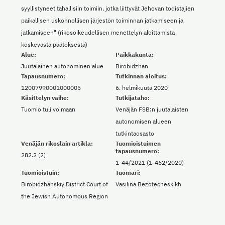
syyllistyneet tahallisiin toimiin, jotka liittyvät Jehovan todistajien
paikallisen uskonnollisen järjestön toiminnan jatkamiseen ja
jatkamiseen" (rikosoikeudellisen menettelyn aloittamista
koskevasta päätöksestä)
Alue:
Paikkakunta:
Juutalainen autonominen alue
Birobidzhan
Tapausnumero:
Tutkinnan aloitus:
12007990001000005
6. helmikuuta 2020
Käsittelyn vaihe:
Tutkijataho:
Tuomio tuli voimaan
Venäjän FSB:n juutalaisten
autonomisen alueen
tutkintaosasto
Venäjän rikoslain artikla:
Tuomioistuimen
tapausnumero:
282.2 (2)
1-44/2021 (1-462/2020)
Tuomioistuin:
Tuomari:
Birobidzhanskiy District Court of
Vasilina Bezotecheskikh
the Jewish Autonomous Region