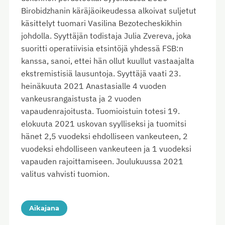
Birobidzhanin käräjäoikeudessa alkoivat suljetut
käsittelyt tuomari Vasilina Bezotecheskikhin
johdolla. Syyttäjän todistaja Julia Zvereva, joka
suoritti operatiivisia etsintöjä yhdessä FSB:n
kanssa, sanoi, ettei hän ollut kuullut vastaajalta
ekstremistisiä lausuntoja. Syyttäjä vaati 23.
heinäkuuta 2021 Anastasialle 4 vuoden
vankeusrangaistusta ja 2 vuoden
vapaudenrajoitusta. Tuomioistuin totesi 19.
elokuuta 2021 uskovan syylliseksi ja tuomitsi
hänet 2,5 vuodeksi ehdolliseen vankeuteen, 2
vuodeksi ehdolliseen vankeuteen ja 1 vuodeksi
vapauden rajoittamiseen. Joulukuussa 2021
valitus vahvisti tuomion.
Aikajana