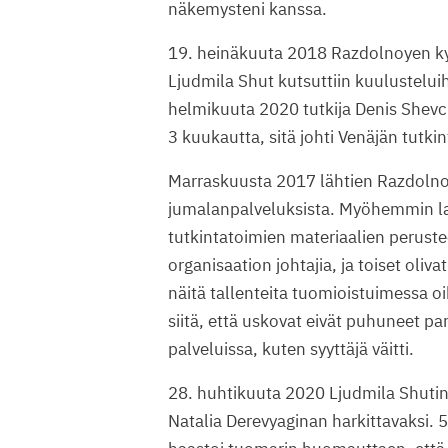
näkemysteni kanssa.
19. heinäkuuta 2018 Razdolnoyen kyl
Ljudmila Shut kutsuttiin kuulustelui
helmikuuta 2020 tutkija Denis Shevc
3 kuukautta, sitä johti Venäjän tutk
Marraskuusta 2017 lähtien Razdolnoye
jumalanpalveluksista. Myöhemmin lai
tutkintatoimien materiaalien perusteel
organisaation johtajia, ja toiset oli
näitä tallenteita tuomioistuimessa o
siitä, että uskovat eivät puhuneet
palveluissa, kuten syyttäjä väitti.
28. huhtikuuta 2020 Ljudmila Shutin
Natalia Derevyaginan harkittavaksi. 