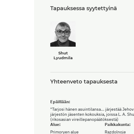
Tapauksessa syytettyinä
Shut
Lyudmila
Yhteenveto tapauksesta
Epäillään:
"Tarjosi hänen asuintilansa... järjestää Jeho
järjestön jäsenten kokouksia, joissa L. A. Shu
(rikosasian vireillepanopäätöksestä)
Alue:
Paikkakunta:
Primoryen alue
Razdolnoje