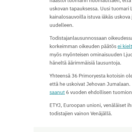
haastoi tuomarin huomauttaen, että h
uskovan tapauksessa. Uusi tuomari Lj
kainalosauvoilla istuva iäkäs uskova
uudelleen.
Todistajanlausunnossaan oikeudessa S
korkeimman oikeuden päätös
ei kiel
myös myönteisen ominaisuuden Ljudmi
häneltä äärimmäisiä lausuntoja.
Yhteensä 36 Primoryesta kotoisin olev
että he uskoivat Jehovan Jumalaan. L
saanut
6 vuoden ehdollisen tuomion 
ETYJ, Euroopan unioni, venäläiset i
todistajien vainon Venäjällä.