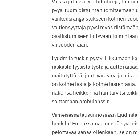
Vaikka jutussa ei ollut uhreja, tuomio
pyysi tuomioistuinta tuomitsemaan 
vankeusrangaistukseen kolmen vuoden
Valtionsyyttäjä pyysi myös riistämään
osallistumiseen liittyvään toimintaa
yli vuoden ajan.
Lyudmila tuskin pystyi liikkumaan kai
raskasta fyysistä työtä ja auttoi äit
maitotyttönä, johti varastoa ja oli val
on kolme lasta ja kolme lastenlasta.
näkönsä heikkeni ja hän tarvitsi leik
soittamaan ambulanssin.
Viimeisessä lausunnossaan Ljudmila 
henkilö! En ole samaa mieltä syytteist
pelottavaa sanaa ollenkaan, se on min