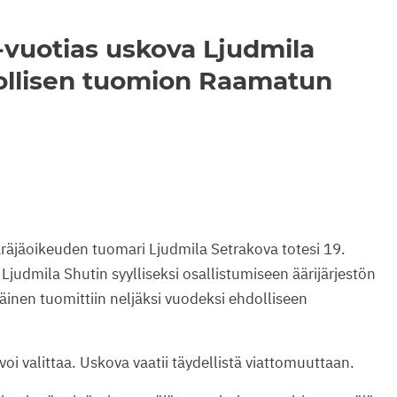
-vuotias uskova Ljudmila
ollisen tuomion Raamatun
äjäoikeuden tuomari Ljudmila Setrakova totesi 19.
udmila Shutin syylliseksi osallistumiseen äärijärjestön
inen tuomittiin neljäksi vuodeksi ehdolliseen
 voi valittaa. Uskova vaatii täydellistä viattomuuttaan.