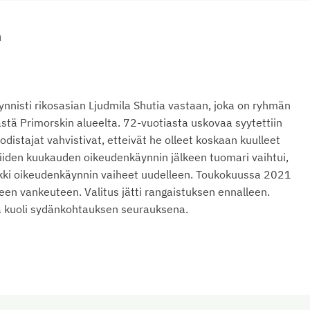
a
nisti rikosasian Ljudmila Shutia vastaan, joka on ryhmän
stä Primorskin alueelta. 72-vuotiasta uskovaa syytettiin
istajat vahvistivat, etteivät he olleet koskaan kuulleet
 Viiden kuukauden oikeudenkäynnin jälkeen tuomari vaihtui,
ikki oikeudenkäynnin vaiheet uudelleen. Toukokuussa 2021
seen vankeuteen. Valitus jätti rangaistuksen ennalleen.
 kuoli sydänkohtauksen seurauksena.