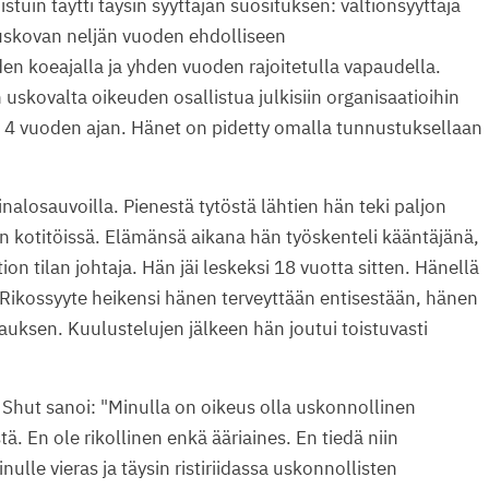
istuin täytti täysin syyttäjän suosituksen: valtionsyyttäjä
uskovan neljän vuoden ehdolliseen
 koeajalla ja yhden vuoden rajoitetulla vapaudella.
 uskovalta oikeuden osallistua julkisiin organisaatioihin
n 4 vuoden ajan. Hänet on pidetty omalla tunnustuksellaan
nalosauvoilla. Pienestä tytöstä lähtien hän teki paljon
iään kotitöissä. Elämänsä aikana hän työskenteli kääntäjänä,
tion tilan johtaja. Hän jäi leskeksi 18 vuotta sitten. Hänellä
 Rikossyyte heikensi hänen terveyttään entisestään, hänen
kauksen. Kuulustelujen jälkeen hän joutui toistuvasti
Shut sanoi: "Minulla on oikeus olla uskonnollinen
ä. En ole rikollinen enkä ääriaines. En tiedä niin
ulle vieras ja täysin ristiriidassa uskonnollisten