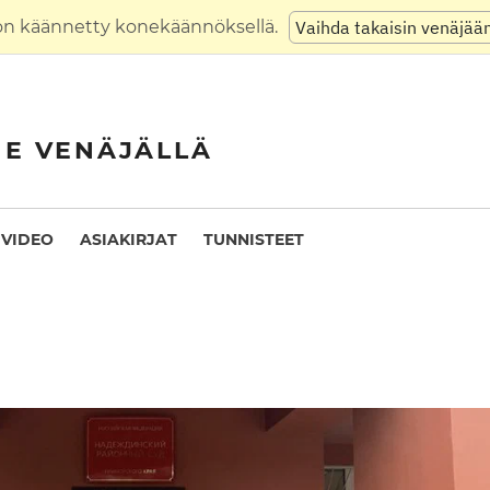
on käännetty konekäännöksellä.
Vaihda takaisin venäjää
NE VENÄJÄLLÄ
VIDEO
ASIAKIRJAT
TUNNISTEET