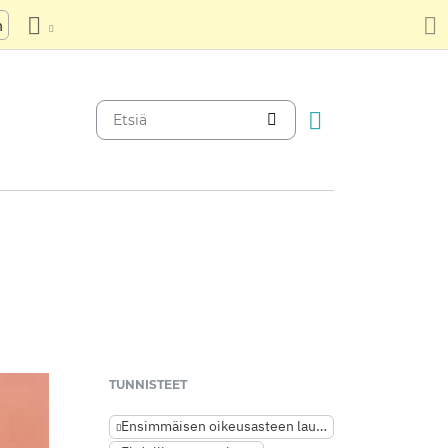
n
TUNNISTEET
Ensimmäisen oikeusasteen lause