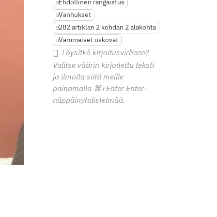
Ehdollinen rangaistus
Vanhukset
282 artiklan 2 kohdan 2 alakohta
Vammaiset uskovat
Löysitkö kirjoitusvirheen?
Valitse väärin kirjoitettu teksti
ja ilmoita siitä meille
painamalla
⌘+Enter
Enter-
näppäinyhdistelmää.