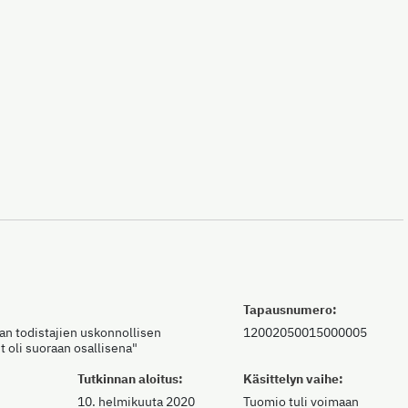
Tapausnumero:
van todistajien uskonnollisen
12002050015000005
t oli suoraan osallisena"
Tutkinnan aloitus:
Käsittelyn vaihe:
10. helmikuuta 2020
Tuomio tuli voimaan