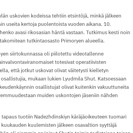
än uskovien kodeissa tehtiin etsintöjä, minkä jälkeen
hin useita kertoja puolentoista vuoden aikana. 10.
henko avasi rikosasian häntä vastaan. Tutkimus kesti noin
intakomitean tutkintaosasto Primoryen alueella.
n siirtokunnassa oli piilotettu videotallenne
nvalvontaviranomaiset totesivat operatiivisten
la, että jotkut uskovat olivat väitetysti kielletyn
vat osallistujia, mukaan lukien Lyudmila Shut. Katsoessaan
ikeudenkäynnin osallistujat olivat kuitenkin vakuuttuneita
 paremmuudestaan muiden uskontojen jäseniin nähden
 tapaus tuotiin Nadezhdinskiyn käräjäoikeuteen tuomari
5 kuukauden kuulemisten jälkeen osavaltion syyttäjä