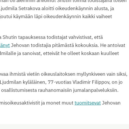
än oli aiemmin arvioinut Shutin toimia todistajana toisen
udmila Setrakova aloitti oikeudenkäynnin alusta, ja
 joutui käymään läpi oikeudenkäynnin kaikki vaiheet
hutin tapauksessa todistajat vahvistivat, että
tänyt
Jehovan todistajia pitämästä kokouksia. He antoivat
lalle ja sanoivat, etteivät he olleet koskaan kuulleet
aa ihmistä vietiin oikeuslaitoksen myllynkiveen vain siksi,
judmilan kyläläinen, 77-vuotias Vladimir Filippov, on jo
osallistumisesta rauhanomaisiin jumalanpalveluksiin.
hmisoikeusaktivistit ja monet muut
tuomitsevat
Jehovan