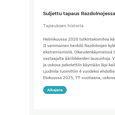
Suljettu tapaus Razdolnojess
Tapauksen historia
Helmikuussa 2020 tutkintakomitea käyn
II vammainen henkilö Razdolnojen kylä
ekstremismistä. Oikeudenkäynneissä tod
vastaajalta ääriliikkeiden lausuntoja.
ja uskova pakotettiin käymään läpi ka
Ljudmila tuomittiin 4 vuodeksi ehdolli
Elokuussa 2025, 77-vuotiaana, uskova
Aikajana