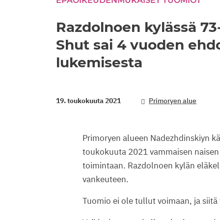
EPÄOIKEUDENMUKAISET TUOMIOT
Razdolnoen kylässä 73
Shut sai 4 vuoden ehd
lukemisesta
19. toukokuuta 2021
Primoryen alue
Primoryen alueen Nadezhdinskiyn kär
toukokuuta 2021 vammaisen naisen Lj
toimintaan. Razdolnoen kylän eläkelä
vankeuteen.
Tuomio ei ole tullut voimaan, ja siitä