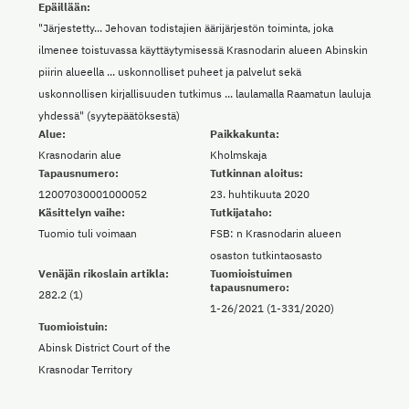
Epäillään:
"Järjestetty... Jehovan todistajien äärijärjestön toiminta, joka
ilmenee toistuvassa käyttäytymisessä Krasnodarin alueen Abinskin
piirin alueella ... uskonnolliset puheet ja palvelut sekä
uskonnollisen kirjallisuuden tutkimus ... laulamalla Raamatun lauluja
yhdessä" (syytepäätöksestä)
Alue:
Paikkakunta:
Krasnodarin alue
Kholmskaja
Tapausnumero:
Tutkinnan aloitus:
12007030001000052
23. huhtikuuta 2020
Käsittelyn vaihe:
Tutkijataho:
Tuomio tuli voimaan
FSB: n Krasnodarin alueen
osaston tutkintaosasto
Venäjän rikoslain artikla:
Tuomioistuimen
tapausnumero:
282.2 (1)
1-26/2021 (1-331/2020)
Tuomioistuin:
Abinsk District Court of the
Krasnodar Territory