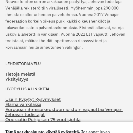
Neuvostoliiton sorron aikakauden päätyttyä, Jehovan todistajat
Venäjällä rekisteröitiin virallisesti. Myöhemmin jopa 290 000
ihmistä osallistui heidän palveluihinsa. Vuonna 2017 Venäjän
federaation korkein oikeus purki kaikki oikeushenkilöt ja
takavarikoi satoja palvontarakennuksia. Etsinnät alkoivat, satoja
uskovia lähetettiin vankilaan. Vuonna 2022 EIT vapautti Jehovan
todistajat, määräsi heidät lopettamaan rikossyytteet ja
korvaamaan heille aiheutuneen vahingon.
LEHDISTÖPALVELU
Tietoja meistä
Yksityisyys
HYÖDYLLISIÄ LINKKEJÄ
Usein Kysytyt Kysymykset
Elämä vankilassa
Euroopan ihmisoikeustuomioistuin vapauttaa Venäjän
Jehovan todistajat
Operaatio Pohjoisen 75-vuotisjuhla
Tämä verkkosivusto käyttää evästeitä.
Jos annat luvan,