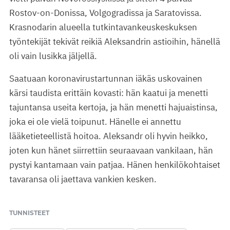
Rostov-on-Donissa, Volgogradissa ja Saratovissa.
Krasnodarin alueella tutkintavankeuskeskuksen
työntekijät tekivät reikiä Aleksandrin astioihin, hänellä
oli vain lusikka jäljellä.
Saatuaan koronavirustartunnan iäkäs uskovainen
kärsi taudista erittäin kovasti: hän kaatui ja menetti
tajuntansa useita kertoja, ja hän menetti hajuaistinsa,
joka ei ole vielä toipunut. Hänelle ei annettu
lääketieteellistä hoitoa. Aleksandr oli hyvin heikko,
joten kun hänet siirrettiin seuraavaan vankilaan, hän
pystyi kantamaan vain patjaa. Hänen henkilökohtaiset
tavaransa oli jaettava vankien kesken.
TUNNISTEET