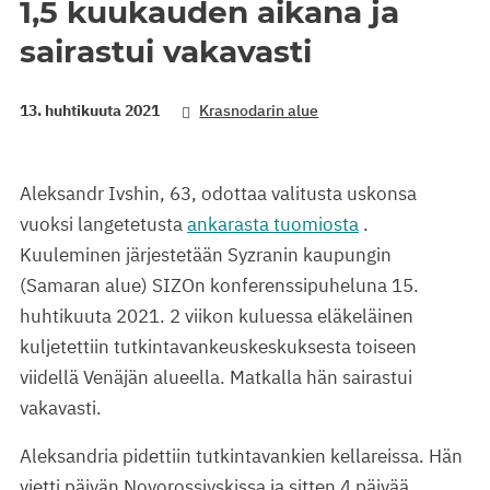
1,5 kuukauden aikana ja
sairastui vakavasti
13. huhtikuuta 2021
Krasnodarin alue
Aleksandr Ivshin, 63, odottaa valitusta uskonsa
vuoksi langetetusta
ankarasta tuomiosta
.
Kuuleminen järjestetään Syzranin kaupungin
(Samaran alue) SIZOn konferenssipuheluna 15.
huhtikuuta 2021. 2 viikon kuluessa eläkeläinen
kuljetettiin tutkintavankeuskeskuksesta toiseen
viidellä Venäjän alueella. Matkalla hän sairastui
vakavasti.
Aleksandria pidettiin tutkintavankien kellareissa. Hän
vietti päivän Novorossiyskissa ja sitten 4 päivää