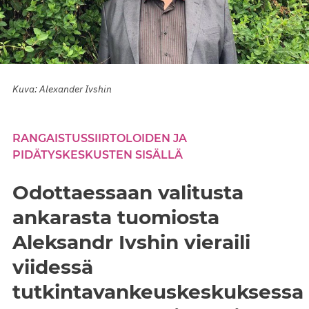
Kuva: Alexander Ivshin
RANGAISTUSSIIRTOLOIDEN JA
PIDÄTYSKESKUSTEN SISÄLLÄ
Odottaessaan valitusta
ankarasta tuomiosta
Aleksandr Ivshin vieraili
viidessä
tutkintavankeuskeskuksessa