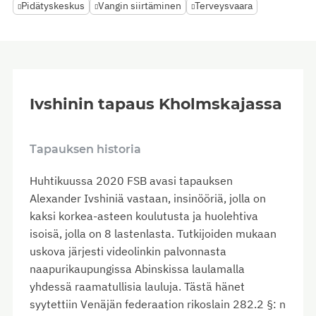
Pidätyskeskus
Vangin siirtäminen
Terveysvaara
Ivshinin tapaus Kholmskajassa
Tapauksen historia
Huhtikuussa 2020 FSB avasi tapauksen
Alexander Ivshiniä vastaan, insinööriä, jolla on
kaksi korkea-asteen koulutusta ja huolehtiva
isoisä, jolla on 8 lastenlasta. Tutkijoiden mukaan
uskova järjesti videolinkin palvonnasta
naapurikaupungissa Abinskissa laulamalla
yhdessä raamatullisia lauluja. Tästä hänet
syytettiin Venäjän federaation rikoslain 282.2 §: n