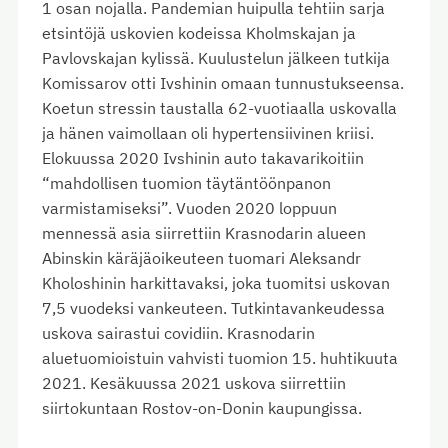
1 osan nojalla. Pandemian huipulla tehtiin sarja
etsintöjä uskovien kodeissa Kholmskajan ja
Pavlovskajan kylissä. Kuulustelun jälkeen tutkija
Komissarov otti Ivshinin omaan tunnustukseensa.
Koetun stressin taustalla 62-vuotiaalla uskovalla
ja hänen vaimollaan oli hypertensiivinen kriisi.
Elokuussa 2020 Ivshinin auto takavarikoitiin
“mahdollisen tuomion täytäntöönpanon
varmistamiseksi”. Vuoden 2020 loppuun
mennessä asia siirrettiin Krasnodarin alueen
Abinskin käräjäoikeuteen tuomari Aleksandr
Kholoshinin harkittavaksi, joka tuomitsi uskovan
7,5 vuodeksi vankeuteen. Tutkintavankeudessa
uskova sairastui covidiin. Krasnodarin
aluetuomioistuin vahvisti tuomion 15. huhtikuuta
2021. Kesäkuussa 2021 uskova siirrettiin
siirtokuntaan Rostov-on-Donin kaupungissa.