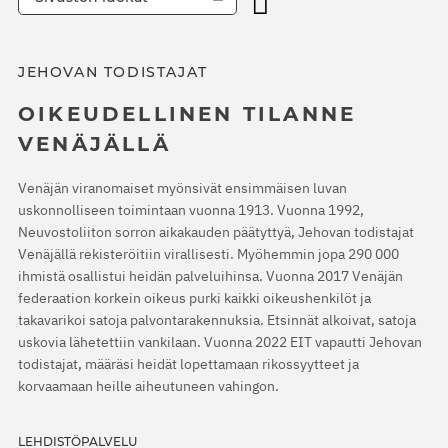
JEHOVAN TODISTAJAT
OIKEUDELLINEN TILANNE
VENÄJÄLLÄ
Venäjän viranomaiset myönsivät ensimmäisen luvan
uskonnolliseen toimintaan vuonna 1913. Vuonna 1992,
Neuvostoliiton sorron aikakauden päätyttyä, Jehovan todistajat
Venäjällä rekisteröitiin virallisesti. Myöhemmin jopa 290 000
ihmistä osallistui heidän palveluihinsa. Vuonna 2017 Venäjän
federaation korkein oikeus purki kaikki oikeushenkilöt ja
takavarikoi satoja palvontarakennuksia. Etsinnät alkoivat, satoja
uskovia lähetettiin vankilaan. Vuonna 2022 EIT vapautti Jehovan
todistajat, määräsi heidät lopettamaan rikossyytteet ja
korvaamaan heille aiheutuneen vahingon.
LEHDISTÖPALVELU