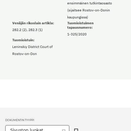
ensimmäinen tutkintaosasto
(sijaitsee Rostov-on-Donin
kaupungissa)
Venäjän rikoslain artikla:
Tuomioistuimen
tapausnumero:
282.2 (2), 282.3 (1)
1-325/2020
Tuomioistuin:
Leninskiy District Court of
Rostov-on-Don
DOKUMENTIN TYYPPI
Sivuston luokat