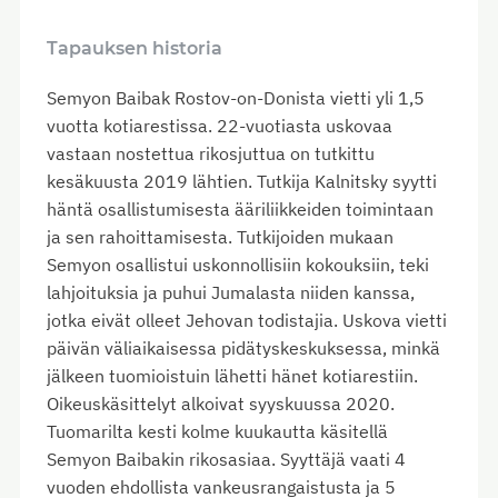
Tapauksen historia
Semyon Baibak Rostov-on-Donista vietti yli 1,5
vuotta kotiarestissa. 22-vuotiasta uskovaa
vastaan nostettua rikosjuttua on tutkittu
kesäkuusta 2019 lähtien. Tutkija Kalnitsky syytti
häntä osallistumisesta ääriliikkeiden toimintaan
ja sen rahoittamisesta. Tutkijoiden mukaan
Semyon osallistui uskonnollisiin kokouksiin, teki
lahjoituksia ja puhui Jumalasta niiden kanssa,
jotka eivät olleet Jehovan todistajia. Uskova vietti
päivän väliaikaisessa pidätyskeskuksessa, minkä
jälkeen tuomioistuin lähetti hänet kotiarestiin.
Oikeuskäsittelyt alkoivat syyskuussa 2020.
Tuomarilta kesti kolme kuukautta käsitellä
Semyon Baibakin rikosasiaa. Syyttäjä vaati 4
vuoden ehdollista vankeusrangaistusta ja 5