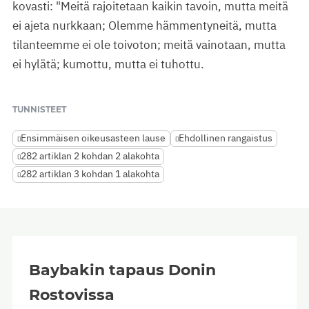
kovasti: "Meitä rajoitetaan kaikin tavoin, mutta meitä
ei ajeta nurkkaan; Olemme hämmentyneitä, mutta
tilanteemme ei ole toivoton; meitä vainotaan, mutta
ei hylätä; kumottu, mutta ei tuhottu.
TUNNISTEET
Ensimmäisen oikeusasteen lause
Ehdollinen rangaistus
282 artiklan 2 kohdan 2 alakohta
282 artiklan 3 kohdan 1 alakohta
Baybakin tapaus Donin
Rostovissa