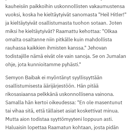
kauheisiin paikkoihin uskonnollisten vakaumustensa
vuoksi, koska he kieltäytyivät sanomasta "Heil Hitler!"
ja kieltäytyivät osallistumasta tuohon sotaan. Joten
miksi he kieltäytyivät? Raamattu kehottaa: "Olkaa
omalta osaltanne niin pitkälle kuin mahdollista
rauhassa kaikkien ihmisten kanssa." Jehovan
todistajille nämä eivät ole vain sanoja. Se on Jumalan
ohje, jota kunnioitamme pyhästi."
Semyon Baibak ei myöntänyt syyllisyyttään
osallistumisesta äärijärjestöön. Hän pitää
rikosasiaansa pelkkänä uskonnollisena vainona.
Samalla hän kertoi oikeudessa: "En ole masentunut
tai vihaa sitä, että tällaiset asiat koskettivat minua.
Mutta aion todistaa syyttömyyteni loppuun asti.
Haluaisin lopettaa Raamatun kohtaan, josta pidän