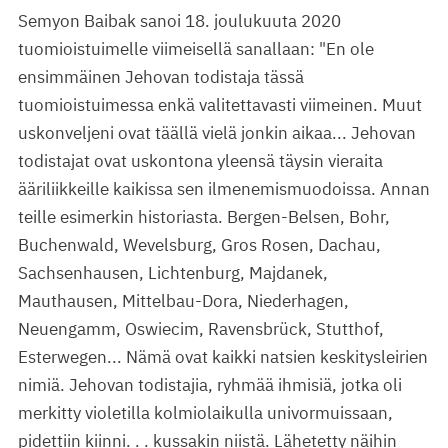
Semyon Baibak sanoi 18. joulukuuta 2020
tuomioistuimelle viimeisellä sanallaan: "En ole
ensimmäinen Jehovan todistaja tässä
tuomioistuimessa enkä valitettavasti viimeinen. Muut
uskonveljeni ovat täällä vielä jonkin aikaa... Jehovan
todistajat ovat uskontona yleensä täysin vieraita
ääriliikkeille kaikissa sen ilmenemismuodoissa. Annan
teille esimerkin historiasta. Bergen-Belsen, Bohr,
Buchenwald, Wevelsburg, Gros Rosen, Dachau,
Sachsenhausen, Lichtenburg, Majdanek,
Mauthausen, Mittelbau-Dora, Niederhagen,
Neuengamm, Oswiecim, Ravensbrück, Stutthof,
Esterwegen... Nämä ovat kaikki natsien keskitysleirien
nimiä. Jehovan todistajia, ryhmää ihmisiä, jotka oli
merkitty violetilla kolmiolaikulla univormuissaan,
pidettiin kiinni. . . kussakin niistä. Lähetetty näihin