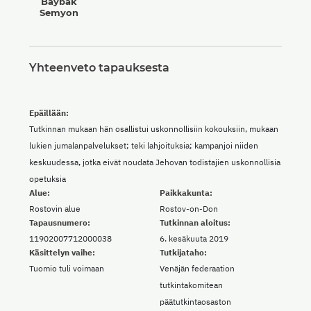
Baybak
Semyon
Yhteenveto tapauksesta
Epäillään:
Tutkinnan mukaan hän osallistui uskonnollisiin kokouksiin, mukaan
lukien jumalanpalvelukset; teki lahjoituksia; kampanjoi niiden
keskuudessa, jotka eivät noudata Jehovan todistajien uskonnollisia
opetuksia
Alue:
Paikkakunta:
Rostovin alue
Rostov-on-Don
Tapausnumero:
Tutkinnan aloitus:
11902007712000038
6. kesäkuuta 2019
Käsittelyn vaihe:
Tutkijataho:
Tuomio tuli voimaan
Venäjän federaation
tutkintakomitean
päätutkintaosaston