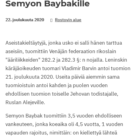
Semyon Baybakille
22. joulukuuta 2020
Rostovin alue
Aseistakieltäytyjä, jonka usko ei salli hänen tarttua
aseisiin, tuomittiin Venäjän federaation rikoslain
"ääriliikkeiden" 282.2 ja 282.3 §: n nojalla. Leninskin
käräjäoikeuden tuomari Vladimir Barvin antoi tuomion
21. joulukuuta 2020. Useita päiviä aiemmin sama
tuomioistuin antoi kahden ja puolen vuoden
ehdollisen tuomion toiselle Jehovan todistajalle,
Ruslan Alejeville.
Semyon Baybak tuomittiin 3,5 vuoden ehdolliseen
vankeuteen, jonka koeaika oli 4,5 vuotta, 1 vuoden
vapauden rajoitus, nimittäin: on kiellettyä lähteä