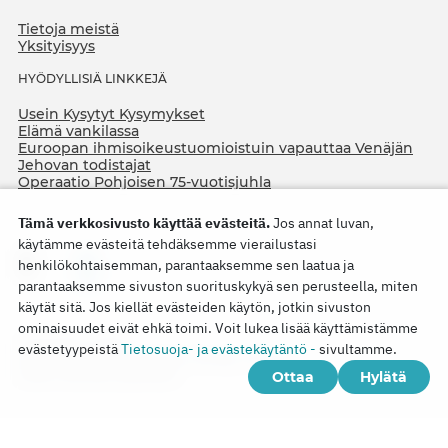
Tietoja meistä
Yksityisyys
HYÖDYLLISIÄ LINKKEJÄ
Usein Kysytyt Kysymykset
Elämä vankilassa
Euroopan ihmisoikeustuomioistuin vapauttaa Venäjän
Jehovan todistajat
Operaatio Pohjoisen 75-vuotisjuhla
Tämä verkkosivusto käyttää evästeitä.
Jos annat luvan,
käytämme evästeitä tehdäksemme vierailustasi
henkilökohtaisemman, parantaaksemme sen laatua ja
parantaaksemme sivuston suorituskykyä sen perusteella, miten
käytät sitä. Jos kiellät evästeiden käytön, jotkin sivuston
ominaisuudet eivät ehkä toimi. Voit lukea lisää käyttämistämme
Copyright © 2026
evästetyypeistä
Tietosuoja- ja evästekäytäntö -
sivultamme.
Watch Tower Bible and Tract Society of Korea.
Ottaa
Hylätä
Kaikki oikeudet pidätetään.