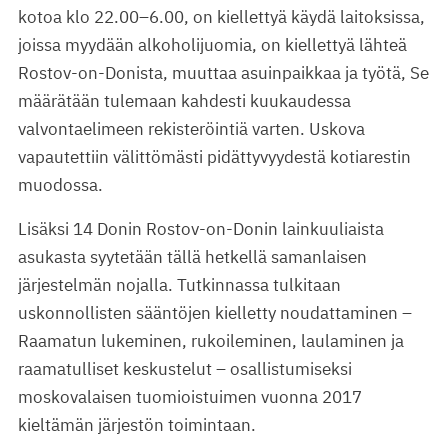
kotoa klo 22.00–6.00, on kiellettyä käydä laitoksissa,
joissa myydään alkoholijuomia, on kiellettyä lähteä
Rostov-on-Donista, muuttaa asuinpaikkaa ja työtä, Se
määrätään tulemaan kahdesti kuukaudessa
valvontaelimeen rekisteröintiä varten. Uskova
vapautettiin välittömästi pidättyvyydestä kotiarestin
muodossa.
Lisäksi 14 Donin Rostov-on-Donin lainkuuliaista
asukasta syytetään tällä hetkellä samanlaisen
järjestelmän nojalla. Tutkinnassa tulkitaan
uskonnollisten sääntöjen kielletty noudattaminen –
Raamatun lukeminen, rukoileminen, laulaminen ja
raamatulliset keskustelut – osallistumiseksi
moskovalaisen tuomioistuimen vuonna 2017
kieltämän järjestön toimintaan.