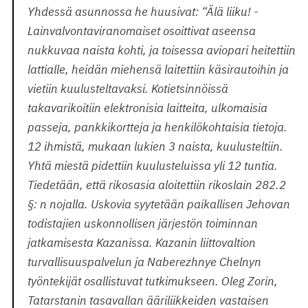
Yhdessä asunnossa he huusivat: “Älä liiku! -
Lainvalvontaviranomaiset osoittivat aseensa
nukkuvaa naista kohti, ja toisessa aviopari heitettiin
lattialle, heidän miehensä laitettiin käsirautoihin ja
vietiin kuulusteltavaksi. Kotietsinnöissä
takavarikoitiin elektronisia laitteita, ulkomaisia
passeja, pankkikortteja ja henkilökohtaisia tietoja.
12 ihmistä, mukaan lukien 3 naista, kuulusteltiin.
Yhtä miestä pidettiin kuulusteluissa yli 12 tuntia.
Tiedetään, että rikosasia aloitettiin rikoslain 282.2
§: n nojalla. Uskovia syytetään paikallisen Jehovan
todistajien uskonnollisen järjestön toiminnan
jatkamisesta Kazanissa. Kazanin liittovaltion
turvallisuuspalvelun ja Naberezhnye Chelnyn
työntekijät osallistuvat tutkimukseen. Oleg Zorin,
Tatarstanin tasavallan ääriliikkeiden vastaisen