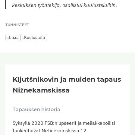
keskuksen työntekijä, osallistui kuulusteluihin.
TUNNISTEET
Etsiä
Kuulustelu
Kljutšnikovin ja muiden tapaus
Nižnekamskissa
Tapauksen historia
Syksyllä 2020 FSB:n upseerit ja mellakkapoliisi
tunkeutuivat Nizhnekamskissa 12