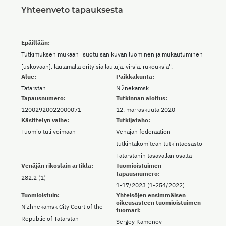
Yhteenveto tapauksesta
Epäillään:
Tutkimuksen mukaan "suotuisan kuvan luominen ja mukautuminen
[uskovaan], laulamalla erityisiä lauluja, virsiä, rukouksia".
Alue:
Paikkakunta:
Tatarstan
Nižnekamsk
Tapausnumero:
Tutkinnan aloitus:
12002920022000071
12. marraskuuta 2020
Käsittelyn vaihe:
Tutkijataho:
Tuomio tuli voimaan
Venäjän federaation
tutkintakomitean tutkintaosasto
Tatarstanin tasavallan osalta
Venäjän rikoslain artikla:
Tuomioistuimen
tapausnumero:
282.2 (1)
1-17/2023 (1-254/2022)
Tuomioistuin:
Yhteisöjen ensimmäisen
oikeusasteen tuomioistuimen
Nizhnekamsk City Court of the
tuomari:
Republic of Tatarstan
Sergey Kamenov