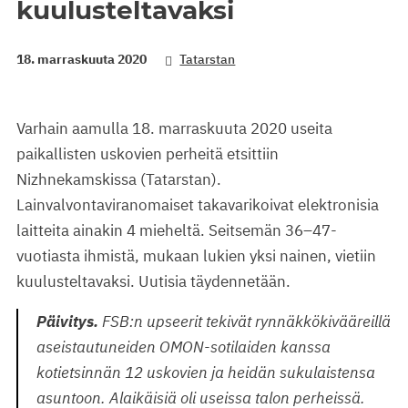
kuulusteltavaksi
18. marraskuuta 2020
Tatarstan
Varhain aamulla 18. marraskuuta 2020 useita
paikallisten uskovien perheitä etsittiin
Nizhnekamskissa (Tatarstan).
Lainvalvontaviranomaiset takavarikoivat elektronisia
laitteita ainakin 4 mieheltä. Seitsemän 36–47-
vuotiasta ihmistä, mukaan lukien yksi nainen, vietiin
kuulusteltavaksi. Uutisia täydennetään.
Päivitys.
FSB:n upseerit tekivät rynnäkkökivääreillä
aseistautuneiden OMON-sotilaiden kanssa
kotietsinnän 12 uskovien ja heidän sukulaistensa
asuntoon. Alaikäisiä oli useissa talon perheissä.