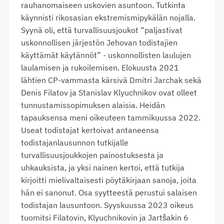
rauhanomaiseen uskovien asuntoon. Tutkinta
käynnisti rikosasian ekstremismipykälän nojalla.
Syynä oli, että turvallisuusjoukot “paljastivat
uskonnollisen järjestön Jehovan todistajien
käyttämät käytännöt” - uskonnollisten laulujen
laulamisen ja rukoilemisen. Elokuusta 2021
lähtien CP-vammasta kärsivä Dmitri Jarchak sekä
Denis Filatov ja Stanislav Klyuchnikov ovat olleet
tunnustamissopimuksen alaisia. Heidän
tapauksensa meni oikeuteen tammikuussa 2022.
Useat todistajat kertoivat antaneensa
todistajanlausunnon tutkijalle
turvallisuusjoukkojen painostuksesta ja
uhkauksista, ja yksi nainen kertoi, että tutkija
kirjoitti mielivaltaisesti pöytäkirjaan sanoja, joita
hän ei sanonut. Osa syytteestä perustui salaisen
todistajan lausuntoon. Syyskuussa 2023 oikeus
tuomitsi Filatovin, Klyuchnikovin ja Jartšakin 6