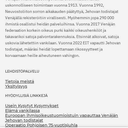
uskonnolliseen toimintaan vuonna 1913. Vuonna 1992,
Neuvostoliiton sorron aikakauden päätyttyä, Jehovan todistajat
Venäjällä rekisteröitiin virallisesti. Myöhemmin jopa 290 000
ihmistä osallistui heidän palveluihinsa. Vuonna 2017 Venäjän
federaation korkein oikeus purki kaikki oikeushenkilöt ja
takavarikoi satoja palvontarakennuksia. Etsinnät alkoivat, satoja
uskovia lähetettiin vankilaan. Vuonna 2022 EIT vapautti Jehovan
todistajat, määräsi heidät lopettamaan rikossyytteet ja
korvaamaan heille aiheutuneen vahingon.
LEHDISTÖPALVELU
Tietoja meistä
Yksityisyys
HYÖDYLLISIÄ LINKKEJÄ
Usein Kysytyt Kysymykset
Elämä vankilassa
Euroopan ihmisoikeustuomioistuin vapauttaa Venäjän
Jehovan todistajat
Operaatio Pohjoisen 75-vuotisjuhla