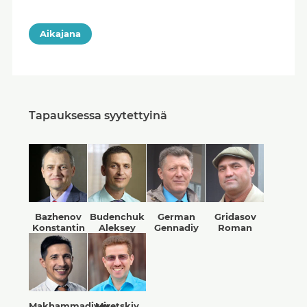
Aikajana
Tapauksessa syytettyinä
Bazhenov
Budenchuk
German
Gridasov
Konstantin
Aleksey
Gennadiy
Roman
Makhammadiyev
Miretskiy