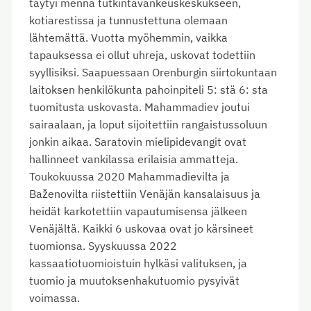
täytyi mennä tutkintavankeuskeskukseen,
kotiarestissa ja tunnustettuna olemaan
lähtemättä. Vuotta myöhemmin, vaikka
tapauksessa ei ollut uhreja, uskovat todettiin
syyllisiksi. Saapuessaan Orenburgin siirtokuntaan
laitoksen henkilökunta pahoinpiteli 5: stä 6: sta
tuomitusta uskovasta. Mahammadiev joutui
sairaalaan, ja loput sijoitettiin rangaistussoluun
jonkin aikaa. Saratovin mielipidevangit ovat
hallinneet vankilassa erilaisia ammatteja.
Toukokuussa 2020 Mahammadievilta ja
Baženovilta riistettiin Venäjän kansalaisuus ja
heidät karkotettiin vapautumisensa jälkeen
Venäjältä. Kaikki 6 uskovaa ovat jo kärsineet
tuomionsa. Syyskuussa 2022
kassaatiotuomioistuin hylkäsi valituksen, ja
tuomio ja muutoksenhakutuomio pysyivät
voimassa.