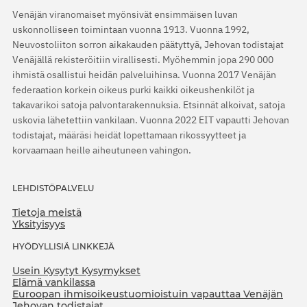
Venäjän viranomaiset myönsivät ensimmäisen luvan
uskonnolliseen toimintaan vuonna 1913. Vuonna 1992,
Neuvostoliiton sorron aikakauden päätyttyä, Jehovan todistajat
Venäjällä rekisteröitiin virallisesti. Myöhemmin jopa 290 000
ihmistä osallistui heidän palveluihinsa. Vuonna 2017 Venäjän
federaation korkein oikeus purki kaikki oikeushenkilöt ja
takavarikoi satoja palvontarakennuksia. Etsinnät alkoivat, satoja
uskovia lähetettiin vankilaan. Vuonna 2022 EIT vapautti Jehovan
todistajat, määräsi heidät lopettamaan rikossyytteet ja
korvaamaan heille aiheutuneen vahingon.
LEHDISTÖPALVELU
Tietoja meistä
Yksityisyys
HYÖDYLLISIÄ LINKKEJÄ
Usein Kysytyt Kysymykset
Elämä vankilassa
Euroopan ihmisoikeustuomioistuin vapauttaa Venäjän
Jehovan todistajat