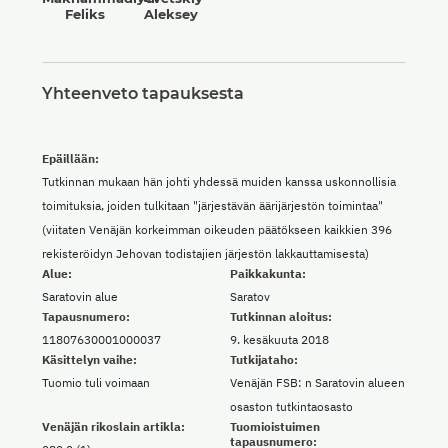
Feliks
Aleksey
Yhteenveto tapauksesta
Epäillään:
Tutkinnan mukaan hän johti yhdessä muiden kanssa uskonnollisia
toimituksia, joiden tulkitaan "järjestävän äärijärjestön toimintaa"
(viitaten Venäjän korkeimman oikeuden päätökseen kaikkien 396
rekisteröidyn Jehovan todistajien järjestön lakkauttamisesta)
Alue:
Paikkakunta:
Saratovin alue
Saratov
Tapausnumero:
Tutkinnan aloitus:
11807630001000037
9. kesäkuuta 2018
Käsittelyn vaihe:
Tutkijataho:
Tuomio tuli voimaan
Venäjän FSB: n Saratovin alueen
osaston tutkintaosasto
Venäjän rikoslain artikla:
Tuomioistuimen
tapausnumero: