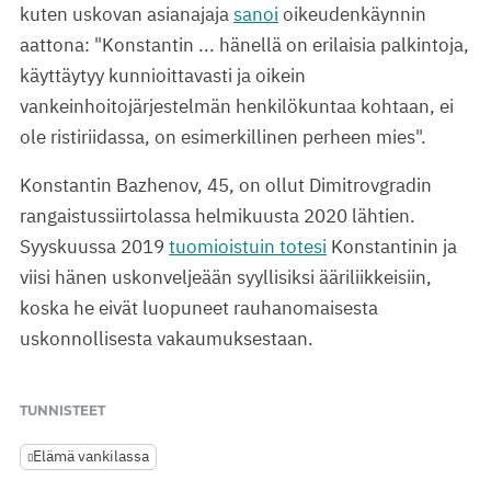
kuten uskovan asianajaja
sanoi
oikeudenkäynnin
aattona: "Konstantin ... hänellä on erilaisia palkintoja,
käyttäytyy kunnioittavasti ja oikein
vankeinhoitojärjestelmän henkilökuntaa kohtaan, ei
ole ristiriidassa, on esimerkillinen perheen mies".
Konstantin Bazhenov, 45, on ollut Dimitrovgradin
rangaistussiirtolassa helmikuusta 2020 lähtien.
Syyskuussa 2019
tuomioistuin totesi
Konstantinin ja
viisi hänen uskonveljeään syyllisiksi ääriliikkeisiin,
koska he eivät luopuneet rauhanomaisesta
uskonnollisesta vakaumuksestaan.
TUNNISTEET
Elämä vankilassa