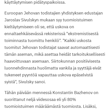
käyttäytymisen pidätyspaikoissa.
Euroopan Jehovan todistajien yhdistyksen edustajan
Jaroslav Sivulskyn mukaan syy tuomioistuimen
kieltäytymiseen oli se, että uskova on
ennaltaehkäisevässä rekisterissä "ekstremistisestä
toiminnasta tuomittu henkilö". "Kaikki uskosta
tuomitut Jehovan todistajat saavat automaattisesti
tämän aseman, mikä asettaa heidät tarkoituksellisesti
haavoittuvaan asemaan. Siirtokunnan positiivisesta
luonnehdinnasta huolimatta vankila ja syyttäjä eivät
tukeneet pyyntöä vapauttaa uskova epäselvistä
syistä", Sivulsky sanoi.
Tähän päivään mennessä Konstantin Bazhenov on
suorittanut neljä viidesosaa eli yli 80%
tuomioistuimen määräämästä tuomiosta. Lisäksi,