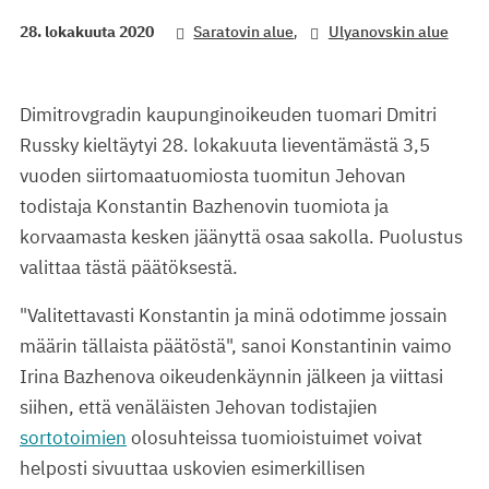
,
28. lokakuuta 2020
Saratovin alue
Ulyanovskin alue
Dimitrovgradin kaupunginoikeuden tuomari Dmitri
Russky kieltäytyi 28. lokakuuta lieventämästä 3,5
vuoden siirtomaatuomiosta tuomitun Jehovan
todistaja Konstantin Bazhenovin tuomiota ja
korvaamasta kesken jäänyttä osaa sakolla. Puolustus
valittaa tästä päätöksestä.
"Valitettavasti Konstantin ja minä odotimme jossain
määrin tällaista päätöstä", sanoi Konstantinin vaimo
Irina Bazhenova oikeudenkäynnin jälkeen ja viittasi
siihen, että venäläisten Jehovan todistajien
sortotoimien
olosuhteissa tuomioistuimet voivat
helposti sivuuttaa uskovien esimerkillisen