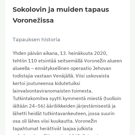
Sokolovin ja muiden tapaus
Voronežissa
Tapauksen historia
Yhden päivän aikana, 13. heinäkuuta 2020,
tehtiin 110 etsintää seitsemällä Voronežin alueen
alueella – ennätyksellinen operaatio Jehovan
todistajia vastaan Venäjällä. Viisi uskovaista
kertoi joutuneensa kidutetuiksi
lainvalvontaviranomaisten toimesta.
Tutkintakomitea syytti kymmentä miestä (tuolloin
iältään 24–56) ääriliikkeiden järjestämisestä ja
lähetti heidät tutkintavankeuteen, jossa suurin
osa oli lähes viisi kuukautta. Voronežin
tapahtumat herättivät laajaa julkista