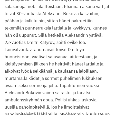
salasanoja mobiililaitteistaan. Etsinnän aikana vartijat
löivät 30-vuotiasta Aleksandr Bokovia kasvoihin,
päähän ja kylkiluihin, sitten hänet pakotettiin
tekemään punnerruksia lattialla ja kyykkyyn, kunnes
hän oli uupunut. Sillä hetkellä Aleksandrin ystävä,
23-vuotias Dmitri Katyrov, soitti ovikelloa.
Lainvalvontaviranomaiset toivat Dmitriyn
huoneistoon, vaativat salasanaa laitteestaan, ja
kieltäytymisen jälkeen he heittivät hänet lattialle ja
alkoivat lyödä selkäänsä ja kaulaansa jaloillaan,
murtamalla kädet ja sormet puhelimen lukituksen
avaamiseksi sormenjäljellä. Tapahtumien vuoksi
Aleksandr Bokovin vaimo sairastui ja tarvitsi
ambulanssiryhmän apua. Poliisi uhkasi uskovia
uusilla pahoinpitelyillä, jos he ilmoittaisivat
pahoinpitelyistä lääkäreille. Myöhemmin, kuulustelun