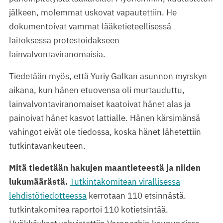
jälkeen, molemmat uskovat vapautettiin. He
dokumentoivat vammat lääketieteellisessä
laitoksessa protestoidakseen
lainvalvontaviranomaisia.
Tiedetään myös, että Yuriy Galkan asunnon myrskyn
aikana, kun hänen etuovensa oli murtauduttu,
lainvalvontaviranomaiset kaatoivat hänet alas ja
painoivat hänet kasvot lattialle. Hänen kärsimänsä
vahingot eivät ole tiedossa, koska hänet lähetettiin
tutkintavankeuteen.
Mitä tiedetään hakujen maantieteestä ja niiden
lukumäärästä.
Tutkintakomitean virallisessa
lehdistötiedotteessa
kerrotaan 110 etsinnästä.
tutkintakomitea raportoi 110 kotietsintää.