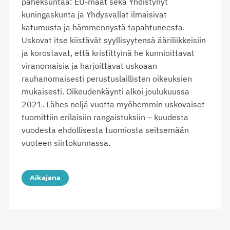
paheksuntaa: EU-maat sekä Yhdistynyt
kuningaskunta ja Yhdysvallat ilmaisivat
katumusta ja hämmennystä tapahtuneesta.
Uskovat itse kiistävät syyllisyytensä ääriliikkeisiin
ja korostavat, että kristittyinä he kunnioittavat
viranomaisia ja harjoittavat uskoaan
rauhanomaisesti perustuslaillisten oikeuksien
mukaisesti. Oikeudenkäynti alkoi joulukuussa
2021. Lähes neljä vuotta myöhemmin uskovaiset
tuomittiin erilaisiin rangaistuksiin – kuudesta
vuodesta ehdollisesta tuomiosta seitsemään
vuoteen siirtokunnassa.
Aikajana