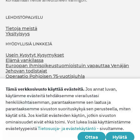
korvaamaan heille aiheutuneen vahingon.
LEHDISTÖPALVELU
Tietoja meistä
Yksityisyys
HYÖDYLLISIÄ LINKKEJÄ
Usein Kysytyt Kysymykset
Elämä vankilassa
Euroopan ihmisoikeustuomioistuin vapauttaa Venäjän
Jehovan todistajat
Operaatio Pohjoisen 75-vuotisjuhla
Tämä verkkosivusto käyttää evästeitä.
Jos annat luvan,
käytämme evästeitä tehdäksemme vierailustasi
henkilökohtaisemman, parantaaksemme sen laatua ja
parantaaksemme sivuston suorituskykyä sen perusteella, miten
käytät sitä. Jos kiellät evästeiden käytön, jotkin sivuston
ominaisuudet eivät ehkä toimi. Voit lukea lisää käyttämistämme
Copyright © 2026
evästetyypeistä
Tietosuoja- ja evästekäytäntö -
sivultamme.
Watch Tower Bible and Tract Society of Korea.
Ottaa
Hylätä
Kaikki oikeudet pidätetään.