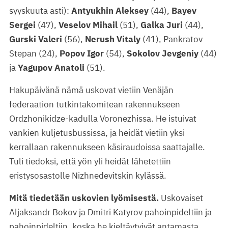
syyskuuta asti):
Antyukhin Aleksey
(44),
Bayev
Sergei
(47),
Veselov Mihail
(51),
Galka Juri
(44),
Gurski Valeri
(56),
Nerush Vitaly
(41), Pankratov
Stepan (24),
Popov Igor
(54),
Sokolov Jevgeniy
(44)
ja
Yagupov Anatoli
(51).
Hakupäivänä nämä uskovat vietiin Venäjän
federaation tutkintakomitean rakennukseen
Ordzhonikidze-kadulla Voronezhissa. He istuivat
vankien kuljetusbussissa, ja heidät vietiin yksi
kerrallaan rakennukseen käsiraudoissa saattajalle.
Tuli tiedoksi, että yön yli heidät lähetettiin
eristysosastolle Nizhnedevitskin kylässä.
Mitä tiedetään uskovien lyömisestä.
Uskovaiset
Aljaksandr Bokov ja Dmitri Katyrov pahoinpideltiin ja
pahoinpideltiin, koska he kieltäytyivät antamasta