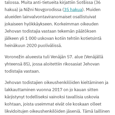
talossa. Muita anti-tietueita kirjattiin Sotšissa (36
hakua) ja Nižni Novgorodissa (
35 hakua
).
Muiden
alueiden lainvalvontaviranomaiset osallistuivat
jokaiseen hyökkäykseen. Korkeimman oikeuden
Jehovan todistajia vastaan tekemän päätöksen
jälkeen yli 1 000 uskovan kotiin tehtiin kotietsintä
heinäkuun 2020 puolivälissä.
Voronežin alueesta tuli Venäjän 57. alue (Venäjällä
yhteensä 85), jossa aloitettiin rikosasiat Jehovan
todistajia vastaan.
Jehovan todistajien oikeushenkilöiden kieltäminen ja
lakkauttaminen vuonna 2017 on jo kauan sitten
kärjistynyt todelliseksi vainoksi tavallisia uskovia
kohtaan, joista useimmat eivät ole koskaan olleet
likvidoitujen oikeushenkilöiden jäseniä. Tämä laillinen