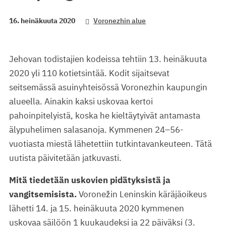
16. heinäkuuta 2020
Voronezhin alue
Jehovan todistajien kodeissa tehtiin 13. heinäkuuta
2020 yli 110 kotietsintää. Kodit sijaitsevat
seitsemässä asuinyhteisössä Voronezhin kaupungin
alueella. Ainakin kaksi uskovaa kertoi
pahoinpitelyistä, koska he kieltäytyivät antamasta
älypuhelimen salasanoja. Kymmenen 24–56-
vuotiasta miestä lähetettiin tutkintavankeuteen. Tätä
uutista päivitetään jatkuvasti.
Mitä tiedetään uskovien pidätyksistä ja
vangitsemisista.
Voronežin Leninskin käräjäoikeus
lähetti 14. ja 15. heinäkuuta 2020 kymmenen
uskovaa säilöön 1 kuukaudeksi ja 22 päiväksi (3.