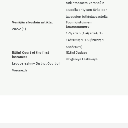
tutkintaosasto Voronežin
alueella erityisen tärkeiden
tapausten tutkintaosastolla
Venäjän rikoslain artikla:
Tuomioistuimen
tapausnumero:
282.2 (1)
1-1/2025 (1-4/2024; 1-
14/2023; 1-160/2022; 1-
684/2021)
[i18n] Court of the first
[i18n] Judge:
instance:
Yevgeniya Laskavaya
Levoberezhniy District Court of
Voronezh