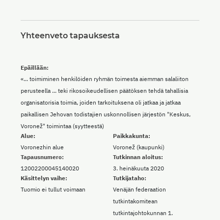
Yhteenveto tapauksesta
Epäillään:
«... toimiminen henkilöiden ryhmän toimesta aiemman salaliiton
perusteella ... teki rikosoikeudellisen päätöksen tehdä tahallisia
organisatorisia toimia, joiden tarkoituksena oli jatkaa ja jatkaa
paikallisen Jehovan todistajien uskonnollisen järjestön "Keskus,
Voronež" toimintaa (syytteestä)
Alue:
Paikkakunta:
Voronezhin alue
Voronež (kaupunki)
Tapausnumero:
Tutkinnan aloitus:
12002200045140020
3. heinäkuuta 2020
Käsittelyn vaihe:
Tutkijataho:
Tuomio ei tullut voimaan
Venäjän federaation
tutkintakomitean
tutkintajohtokunnan 1.