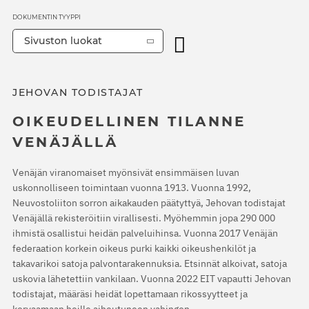
DOKUMENTIN TYYPPI
Sivuston luokat
JEHOVAN TODISTAJAT
OIKEUDELLINEN TILANNE
VENÄJÄLLÄ
Venäjän viranomaiset myönsivät ensimmäisen luvan
uskonnolliseen toimintaan vuonna 1913. Vuonna 1992,
Neuvostoliiton sorron aikakauden päätyttyä, Jehovan todistajat
Venäjällä rekisteröitiin virallisesti. Myöhemmin jopa 290 000
ihmistä osallistui heidän palveluihinsa. Vuonna 2017 Venäjän
federaation korkein oikeus purki kaikki oikeushenkilöt ja
takavarikoi satoja palvontarakennuksia. Etsinnät alkoivat, satoja
uskovia lähetettiin vankilaan. Vuonna 2022 EIT vapautti Jehovan
todistajat, määräsi heidät lopettamaan rikossyytteet ja