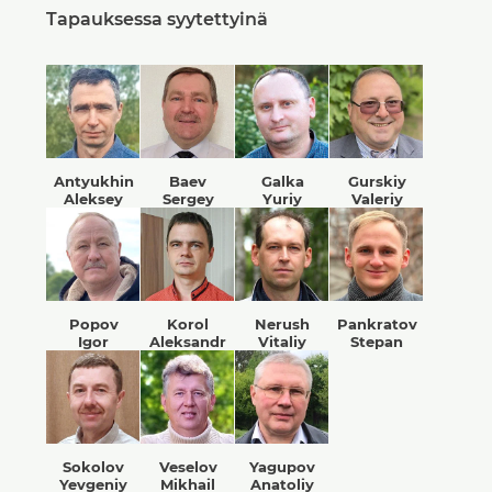
Tapauksessa syytettyinä
Antyukhin
Baev
Galka
Gurskiy
Aleksey
Sergey
Yuriy
Valeriy
Popov
Korol
Nerush
Pankratov
Igor
Aleksandr
Vitaliy
Stepan
Sokolov
Veselov
Yagupov
Yevgeniy
Mikhail
Anatoliy