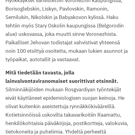
Hyökkäykset vahvistettiin Voronezhin kaupungissa,
Borisoglebskin, Liskyn, Pavlovskin, Ramonin,
Semilukin, Nikolskin ja Babyakovon kylissä. Haku
tehtiin myös Stary Oskolin kaupungissa (Belgorodin
alue) uskovassa, joka muutti sinne Voronezhista.
Paikalliset Jehovan todistajat vahvistivat yhteensä
noin 100 etsittyä osoitetta, mukaan lukien asunnot ja
työpaikat, autotallit ja vastaavat.
Mitä tiedetään tavasta, jolla
lainvalvontaviranomaiset suorittivat etsinnät.
Silminnäkijöiden mukaan Rosgvardiyan työntekijät
eivät käyttäneet epidemiologisen suojan keinoja. He
olivat kuitenkin aseistettuja rynnäkkökivääreillä.
Kotietsinnöissä uskovilta takavarikoitiin Raamattu,
henkilökohtaisia päiväkirjoja, postikortteja, valokuvia,
tietokoneita ja puhelimia. Yhdeltä perheeltä