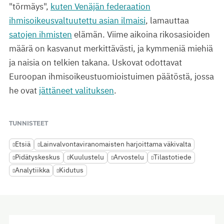
"törmäys",
kuten Venäjän federaation
ihmisoikeusvaltuutettu asian ilmaisi
, lamauttaa
satojen ihmisten
elämän. Viime aikoina rikosasioiden
määrä on kasvanut merkittävästi, ja kymmeniä miehiä
ja naisia on telkien takana. Uskovat odottavat
Euroopan ihmisoikeustuomioistuimen päätöstä, jossa
he ovat
jättäneet valituksen
.
TUNNISTEET
Etsiä
Lainvalvontaviranomaisten harjoittama väkivalta
Pidätyskeskus
Kuulustelu
Arvostelu
Tilastotiede
Analytiikka
Kidutus