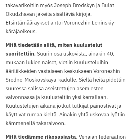
takavarikoitiin myös Joseph Brodskyn ja Bulat
Okudzhavan jakeita sisältäviä kirjoja.
Etsintämääräykset antoi Voronezhin Leninskiy-
käräjäoikeus.
Mitä tiedetään siitä, miten kuulustelut
suoritettiin.
Suurin osa uskovista, ainakin 40,
mukaan lukien naiset, vietiin kuulusteluihin
ääriliikkeiden vastaiseen keskukseen Voronezhin
Sredne-Moskovskaya-kadulle. Siellä heitä pidettiin
suuressa salissa aseistettujen asemiesten
valvonnassa ja kuulusteltiin yksi kerrallaan.
Kuulustelujen aikana jotkut tutkijat painostivat ja
käyttivät rumaa kieltä. Ainakin yhtä uskovaa lyötiin
kämmenellä takaraivoon.
Mitä tiedämme rikosasiasta.
Venäjän federaation