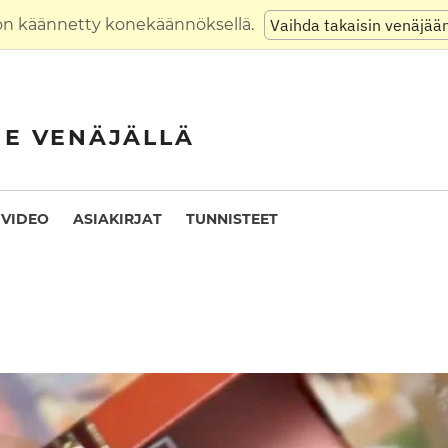
on käännetty konekäännöksellä.
Vaihda takaisin venäjää
NE VENÄJÄLLÄ
VIDEO
ASIAKIRJAT
TUNNISTEET