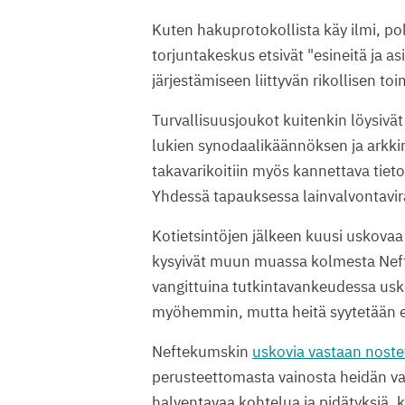
Kuten hakuprotokollista käy ilmi, pol
torjuntakeskus etsivät "esineitä ja as
järjestämiseen liittyvän rikollisen to
Turvallisuusjoukot kuitenkin löysivä
lukien synodaalikäännöksen ja arkki
takavarikoitiin myös kannettava tieto
Yhdessä tapauksessa lainvalvontavira
Kotietsintöjen jälkeen kuusi uskovaa 
kysyivät muun muassa kolmesta Neft
vangittuina tutkintavankeudessa usko
myöhemmin, mutta heitä syytetään ed
Neftekumskin
uskovia vastaan noste
perusteettomasta vainosta heidän v
halventavaa kohtelua ja pidätyksiä, 