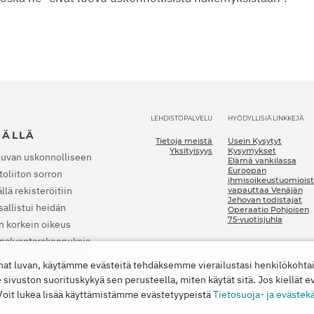
LEHDISTÖPALVELU
HYÖDYLLISIÄ LINKKEJÄ
JÄLLÄ
Tietoja meistä
Usein Kysytyt
Yksityisyys
Kysymykset
luvan uskonnolliseen
Elämä vankilassa
Euroopan
oliiton sorron
ihmisoikeustuomioist
lä rekisteröitiin
vapauttaa Venäjän
Jehovan todistajat
allistui heidän
Operaatio Pohjoisen
75-vuotisjuhla
n korkein oikeus
a palvontarakennuksia.
nkilaan. Vuonna 2022
nat luvan, käytämme evästeitä tehdäksemme vierailustasi henkilökoht
t lopettamaan
vuston suorituskykyä sen perusteella, miten käytät sitä. Jos kiellät e
 vahingon.
 Voit lukea lisää käyttämistämme evästetyypeistä
Tietosuoja- ja evästek