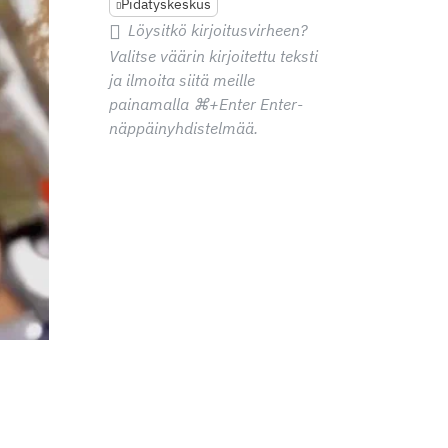
Pidätyskeskus
Löysitkö kirjoitusvirheen?
Valitse väärin kirjoitettu teksti
ja ilmoita siitä meille
painamalla
⌘+Enter
Enter-
näppäinyhdistelmää.