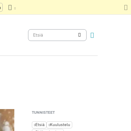
n
TUNNISTEET
Etsiä
Kuulustelu