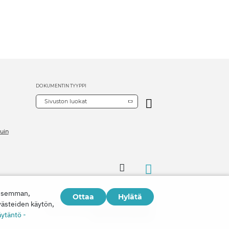
DOKUMENTIN TYYPPI
Sivuston luokat
uin
aisemman,
Ottaa
Hylätä
Copyright © 2026
västeiden käytön,
Watch Tower Bible and Tract Society of Korea.
äytäntö -
Kaikki oikeudet pidätetään.