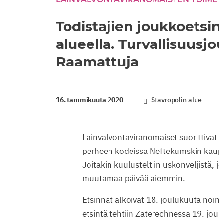
Todistajien joukkoetsin
alueella. Turvallisuusj
Raamattuja
16. tammikuuta 2020
Stavropolin alue
Lainvalvontaviranomaiset suorittivat 
perheen kodeissa Neftekumskin kaupu
Joitakin kuulusteltiin uskonveljistä,
muutamaa päivää aiemmin.
Etsinnät alkoivat 18. joulukuuta noin
etsintä tehtiin Zaterechnessa 19. jo