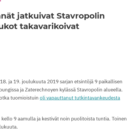
nät jatkuivat Stavropolin
oukot takavarikoivat
18. ja 19. joulukuuta 2019 sarjan etsintöjä 9 paikallisen
ngissa ja Zaterechnoyen kylässä Stavropolin alueella.
 jotka tuomioistuin
oli vapauttanut tutkintavankeudesta
 kello 9 aamulla ja kestivät noin puolitoista tuntia. Toinen
ulukuuta.