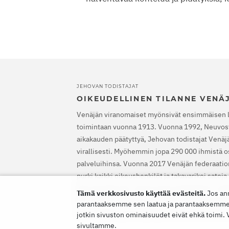
JEHOVAN TODISTAJAT
OIKEUDELLINEN TILANNE VENÄ
Venäjän viranomaiset myönsivät ensimmäisen 
toimintaan vuonna 1913. Vuonna 1992, Neuvost
aikakauden päätyttyä, Jehovan todistajat Venäjäl
virallisesti. Myöhemmin jopa 290 000 ihmistä os
palveluihinsa. Vuonna 2017 Venäjän federaatio
purki kaikki oikeushenkilöt ja takavarikoi satoj
Etsinnät alkoivat, satoja uskovia lähetettiin va
Tämä verkkosivusto käyttää evästeitä.
Jos an
EIT vapautti Jehovan todistajat, määräsi heidä
parantaaksemme sen laatua ja parantaaksemme si
rikossyytteet ja korvaamaan heille aiheutuneen
jotkin sivuston ominaisuudet eivät ehkä toimi.
sivultamme.