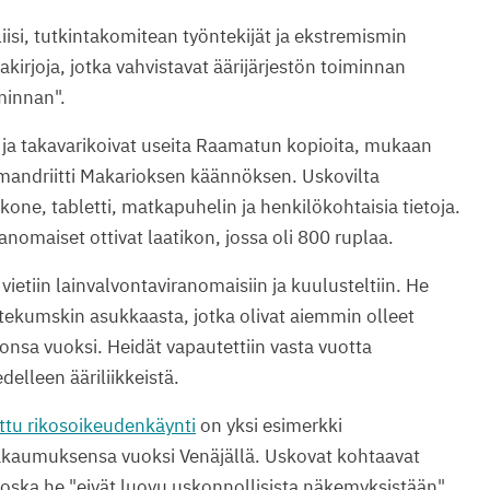
iisi, tutkintakomitean työntekijät ja ekstremismin
iakirjoja, jotka vahvistavat äärijärjestön toiminnan
iminnan".
t ja takavarikoivat useita Raamatun kopioita, mukaan
mandriitti Makarioksen käännöksen. Uskovilta
kone, tabletti, matkapuhelin ja henkilökohtaisia tietoja.
nomaiset ottivat laatikon, jossa oli 800 ruplaa.
vietiin lainvalvontaviranomaisiin ja kuulusteltiin. He
ekumskin asukkaasta, jotka olivat aiemmin olleet
nsa vuoksi. Heidät vapautettiin vasta vuotta
elleen ääriliikkeistä.
ttu rikosoikeudenkäynti
on yksi esimerkki
akaumuksensa vuoksi Venäjällä. Uskovat kohtaavat
koska he "eivät luovu uskonnollisista näkemyksistään".