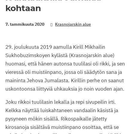
kohtaan
7. tammikuuta 2020
Krasnojarskin alue
29. joulukuuta 2019 aamulla Kirill Mikhailin
Sukhobuzimskoyen kylästä (Krasnojarskin alue)
huomasi, että hänen autonsa tuulilasi oli rikki, ja sen
vieressä oli muistiinpano, jossa oli säädytön sana ja
maininta Jehova Jumalasta. Kirillin perhe on saanut
uskontoonsa liittyviä uhkauksia jo noin vuoden ajan.
Joku rikkoi tuulilasin lekalla ja repi sivupeilin irti.
Kelkka näyttää luiskahtaneen vandaalin käsistä ja
pysyneen mökin sisällä. Rikospaikalle jätetty
kirosanoja sisältävä muistiinpano osoittaa, että se