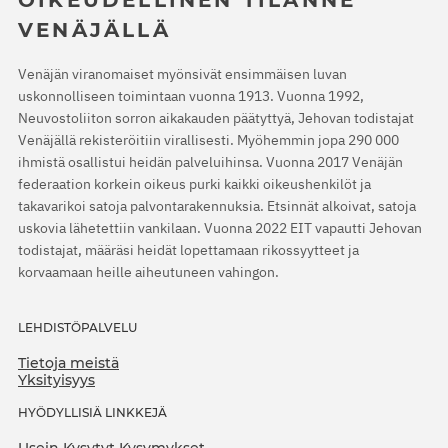
OIKEUDELLINEN TILANNE
VENÄJÄLLÄ
Venäjän viranomaiset myönsivät ensimmäisen luvan
uskonnolliseen toimintaan vuonna 1913. Vuonna 1992,
Neuvostoliiton sorron aikakauden päätyttyä, Jehovan todistajat
Venäjällä rekisteröitiin virallisesti. Myöhemmin jopa 290 000
ihmistä osallistui heidän palveluihinsa. Vuonna 2017 Venäjän
federaation korkein oikeus purki kaikki oikeushenkilöt ja
takavarikoi satoja palvontarakennuksia. Etsinnät alkoivat, satoja
uskovia lähetettiin vankilaan. Vuonna 2022 EIT vapautti Jehovan
todistajat, määräsi heidät lopettamaan rikossyytteet ja
korvaamaan heille aiheutuneen vahingon.
LEHDISTÖPALVELU
Tietoja meistä
Yksityisyys
HYÖDYLLISIÄ LINKKEJÄ