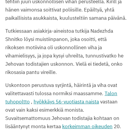
tehtiin juuri uskonnollisen vihan perusteella. Kirill ja
hänen vaimonsa soittivat poliisille. Epäiltyä, yhtä
paikallisista asukkaista, kuulusteltiin samana päivänä.
Tutkiessaan asiakirja-aineistoa tutkija Nadezhda
Shnitko löysi muistiinpanon, joka osoitti, että
rikoksen motiivina oli uskonnollinen viha ja
vihamielisyys, ja jopa kysyi uhreilta, tunnustivatko he
Jehovan todistajien uskonnon. Vielä ei tiedetä, onko
rikosasia pantu vireille.
Uskontoon perustuva syrjintä, häirintä ja viha ovat
valitettavasti tulossa normiksi maassamme.
Talon
tuhopoltto
,
hyökkäys 56-vuotiasta naista
vastaan
ovat vain kaksi esimerkkiä monista.
Suvaitsemattomuus Jehovan todistajia kohtaan on
lisääntynyt monta kertaa
korkeimman oikeuden
20.